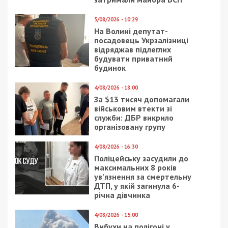
5/08/2026 - 10:29
На Волині депутат-
посадовець Укрзалізниці
відряджав підлеглих
будувати приватний
будинок
4/08/2026 - 18:00
За $13 тисяч допомагали
військовим втекти зі
служби: ДБР викрило
організовану групу
4/08/2026 - 16:30
Поліцейську засудили до
максимальних 8 років
ув’язнення за смертельну
ДТП, у якій загинула 6-
річна дівчинка
4/08/2026 - 15:00
Вибухи на полігоні у