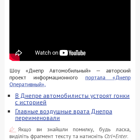
Шоу «Днепр Автомобильный» — авторский
проект информационного
портала «Днепр
Оперативный»,
В Днепре автомобилисты устроят гонки
с историей
Главные воздушные врата Днепра
переименовали
Якщо ви знайшли помилку, будь ласка,
виділіть фрагмент тексту та натисніть
Ctrl+Enter
.