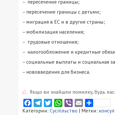
– пересечение границы;
– пересечение границы с детьми;
– миграция в ЕС и в другие страны;
– мобилизация населения;
– трудовые отношения;
– налогообложение и кредитные обяза
– социальные выплаты и социальная з
– нововведения для бизнеса.
Якщо ви знайшли помилку, будь ласк
Facebook
Telegram
Twitter
WhatsApp
Viber
Email
Поділ
Категории:
Суспільство
| Метки:
консул