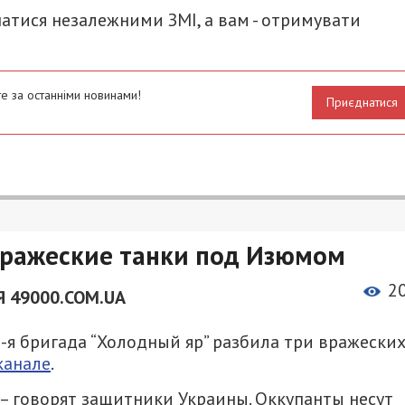
атися незалежними ЗМІ, а вам - отримувати
е за останніми новинами!
Приєднатися
вражеские танки под Изюмом
2
 49000.COM.UA
я бригада “Холодный яр” разбила три вражески
канале
.
” – говорят защитники Украины. Оккупанты несут