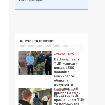
ПОПУЛЯРНІ НОВИНИ
7/08/2026 - 15:00
На Закарпатті
ТЦК «списав»
понад 1500
чоловік з
військового
обліку, а
документи
знищили, щоб
5/08/2026 - 21:31
прибрати сліди
Представився
працівником ТЦК
та погрожував