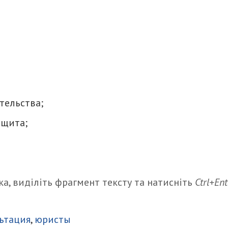
тельства;
ащита;
а, виділіть фрагмент тексту та натисніть
Ctrl+Ent
итися
ьтация
,
юристы