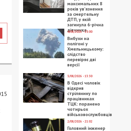
максимальних 8
років ув’язнення
за смертельну
ДТП, у якій
загинула 6-річна
дівчинка
4/08/2026 - 15:00
Вибухи на
полігоні у
Хмельницькому:
слідство
перевіряє дві
версії
3/08/2026 - 13:30
В Одесі чоловік
відкрив
015
стрілянину по
працівниках
ТЦК: поранено
чотирьох
х
військовослужбовців
2/08/2026 - 21:02
Головний інженер