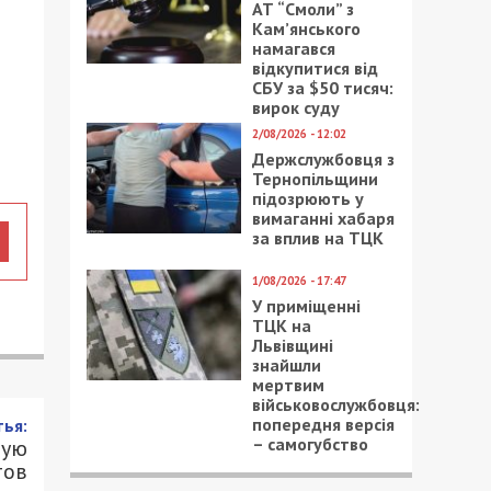
АТ “Смоли” з
Кам’янського
намагався
відкупитися від
СБУ за $50 тисяч:
вирок суду
2/08/2026 - 12:02
Держслужбовця з
Тернопільщини
підозрюють у
вимаганні хабаря
за вплив на ТЦК
1/08/2026 - 17:47
У приміщенні
ТЦК на
Львівщині
знайшли
мертвим
військовослужбовця:
попередня версія
ья:
– самогубство
ную
тов