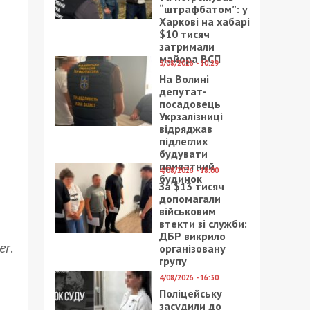
“штрафбатом”: у
Харкові на хабарі
$10 тисяч
затримали
майора ВСП
5/08/2026 - 10:29
На Волині
депутат-
посадовець
Укрзалізниці
відряджав
підлеглих
будувати
приватний
4/08/2026 - 18:00
будинок
За $13 тисяч
допомагали
військовим
втекти зі служби:
ДБР викрило
er
.
організовану
групу
4/08/2026 - 16:30
Поліцейську
засудили до