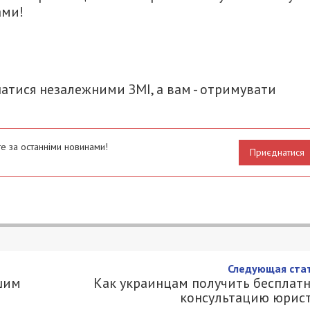
ами!
итися
атися незалежними ЗМІ, а вам - отримувати
е за останніми новинами!
Приєднатися
Следующая стат
шим
Как украинцам получить бесплат
консультацию юрис