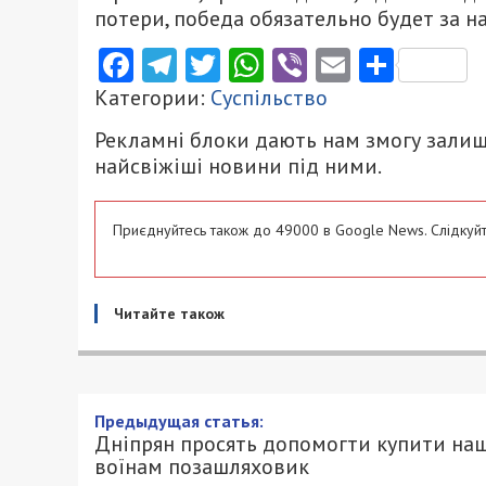
потери, победа обязательно будет за н
Facebook
Telegram
Twitter
WhatsApp
Viber
Email
Поділ
Категории:
Суспільство
Рекламні блоки дають нам змогу залиш
найсвіжіші новини під ними.
Приєднуйтесь також до 49000 в Google News. Слідкуйт
Читайте також
Предыдущая статья:
Дніпрян просять допомогти купити на
воїнам позашляховик