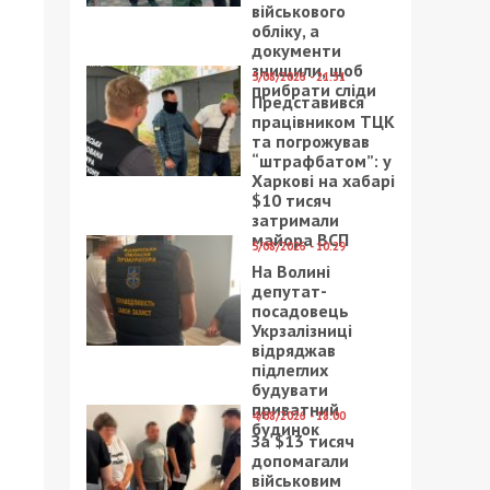
військового
обліку, а
документи
знищили, щоб
5/08/2026 - 21:31
прибрати сліди
Представився
працівником ТЦК
та погрожував
“штрафбатом”: у
Харкові на хабарі
$10 тисяч
затримали
майора ВСП
5/08/2026 - 10:29
На Волині
депутат-
посадовець
Укрзалізниці
відряджав
підлеглих
будувати
приватний
4/08/2026 - 18:00
будинок
За $13 тисяч
допомагали
військовим