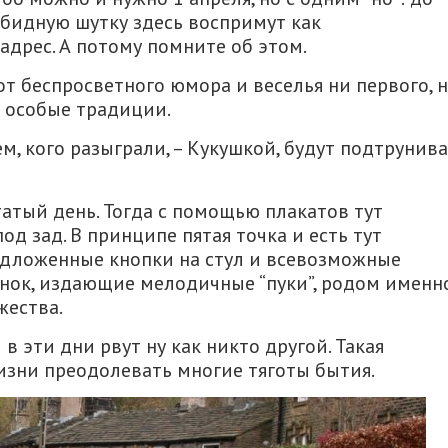
обидную шутку здесь воспримут как
адрес. А потому помните об этом.
т беспросветного юмора и веселья ни первого, 
и особые традиции.
тем, кого разыграли, – Кукушкой, будут подтрунив
татый день. Тогда с помощью плакатов тут
од зад. В принципе пятая точка и есть тут
дложенные кнопки на стул и всевозможные
инок, издающие мелодичные “пуки”, родом именн
жества.
 эти дни рвут ну как никто другой. Такая
изни преодолевать многие тяготы бытия.