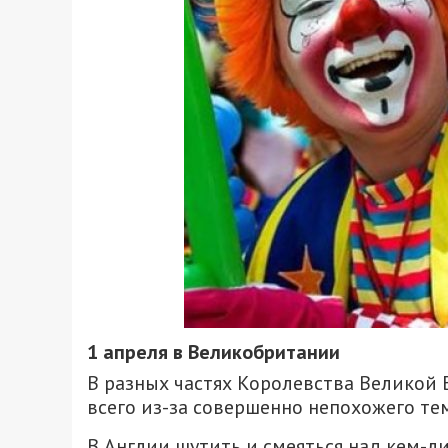
1 апреля в Великобритании
В разных частях Королевства Великой
всего из-за совершенно непохожего т
В Англии шутить и смеяться над кем-ли