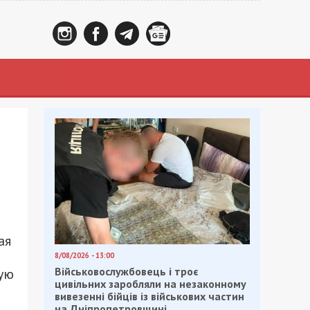
ая
8/08/2026 - 13:00
Військовослужбовець і троє
ную
цивільних заробляли на незаконному
вивезенні бійців із військових частин
на Дніпропетровщині