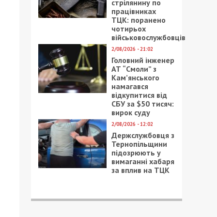
стрілянину по
працівниках
ТЦК: поранено
чотирьох
військовослужбовців
2/08/2026 - 21:02
Головний інженер
АТ “Смоли” з
Кам’янського
намагався
відкупитися від
СБУ за $50 тисяч:
вирок суду
2/08/2026 - 12:02
Держслужбовця з
Тернопільщини
підозрюють у
вимаганні хабаря
за вплив на ТЦК