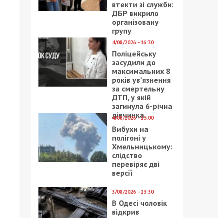
втекти зі служби:
ДБР викрило
організовану
групу
4/08/2026 - 16:30
Поліцейську
засудили до
максимальних 8
років ув’язнення
за смертельну
ДТП, у якій
загинула 6-річна
дівчинка
4/08/2026 - 15:00
Вибухи на
полігоні у
Хмельницькому:
слідство
перевіряє дві
версії
3/08/2026 - 13:30
В Одесі чоловік
відкрив