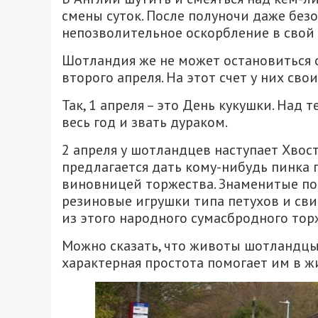
смены суток. После полуночи даже без
непозволительное оскорбление в свой 
Шотландия же не может остановиться о
второго апреля. На этот счет у них сво
Так, 1 апреля – это День кукушки. Над 
весь год и звать дураком.
2 апреля у шотландцев наступает Хвос
предлагается дать кому-нибудь пинка п
виновницей торжества. Знаменитые по
резиновые игрушки типа петухов и св
из этого народного сумасбродного тор
Можно сказать, что животы шотландцы в
характерная простота помогает им в ж