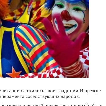
 Британии сложились свои традиции. И прежде
емперамента соседствующих народов.
бо можно и нужно 1 апреля, но с одним “но”: до