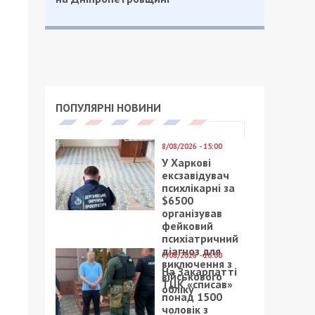
ПОПУЛЯРНІ НОВИНИ
8/08/2026 - 15:00
У Харкові
ексзавідувач
психлікарні за
$6500
організував
фейковий
психіатричний
діагноз для
7/08/2026 - 15:00
виключення з
На Закарпатті
військового
ТЦК «списав»
обліку
понад 1500
чоловік з