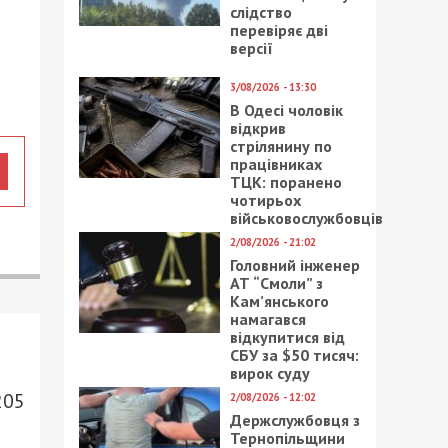
слідство
перевіряє дві
версії
3/08/2026 - 13:30
В Одесі чоловік
відкрив
стрілянину по
працівниках
ТЦК: поранено
чотирьох
військовослужбовців
2/08/2026 - 21:02
Головний інженер
АТ “Смоли” з
Кам’янського
намагався
відкупитися від
СБУ за $50 тисяч:
вирок суду
205
2/08/2026 - 12:02
Держслужбовця з
Тернопільщини