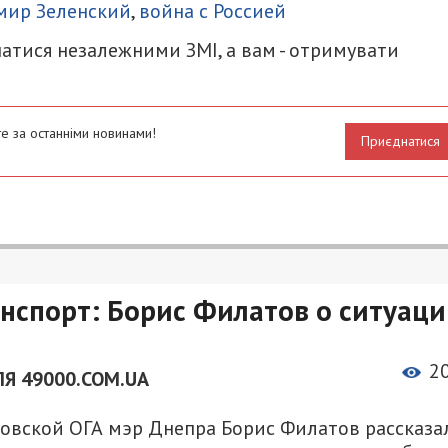
мир Зеленский
,
война с Россией
атися незалежними ЗМІ, а вам - отримувати
е за останніми новинами!
Приєднатися
анспорт: Борис Филатов о ситуац
2
Я 49000.COM.UA
овской ОГА мэр Днепра Борис Филатов рассказа