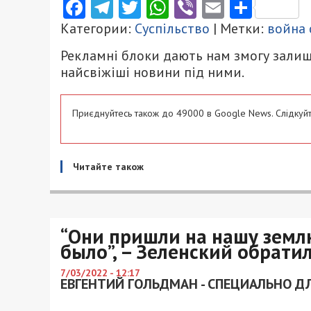
Facebook
Telegram
Twitter
WhatsApp
Viber
Email
Поділ
Категории:
Суспільство
| Метки:
война 
Рекламні блоки дають нам змогу залиш
найсвіжіші новини під ними.
Приєднуйтесь також до 49000 в Google News. Слідкуйт
Читайте також
“Они пришли на нашу землю
было”, – Зеленский обрати
7/03/2022 - 12:17
ЕВГЕНТИЙ ГОЛЬДМАН - СПЕЦИАЛЬНО ДЛ