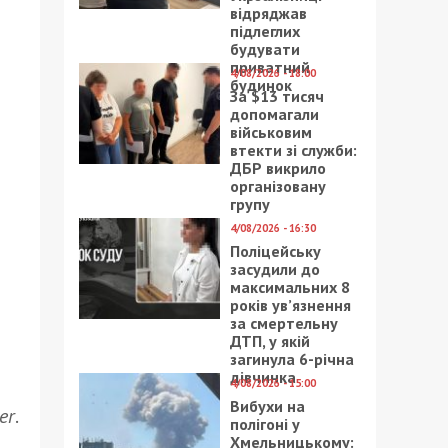
відряджав
підлеглих
будувати
приватний
4/08/2026 - 18:00
будинок
За $13 тисяч
допомагали
військовим
втекти зі служби:
ДБР викрило
організовану
групу
4/08/2026 - 16:30
Поліцейську
засудили до
максимальних 8
років ув’язнення
за смертельну
ДТП, у якій
загинула 6-річна
дівчинка
4/08/2026 - 15:00
Вибухи на
er
.
полігоні у
Хмельницькому: