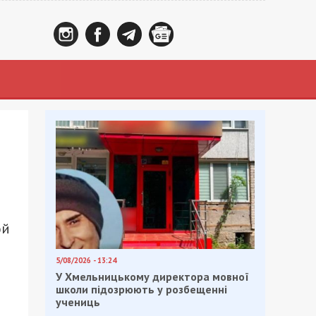
ой
5/08/2026 - 13:24
У Хмельницькому директора мовної
школи підозрюють у розбещенні
учениць