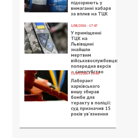
підозрюють у
вимаганні хабаря
за вплив на ТЦК
1/08/2026 - 17:47
У приміщенні
ТЦК на
Львівщині
знайшли
мертвим
військовослужбовця:
попередня версія
– самогубство
31/07/2026 - 20:00
Лаборант
харківського
вишу збирав
бомби для
теракту в поліції:
суд призначив 15
років ув’язнення