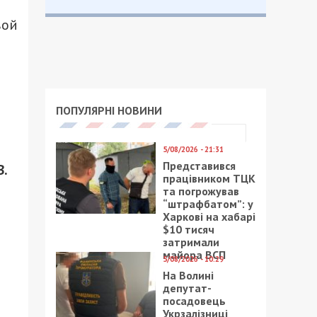
вой
ПОПУЛЯРНІ НОВИНИ
5/08/2026 - 21:31
Представився
В.
працівником ТЦК
та погрожував
“штрафбатом”: у
Харкові на хабарі
$10 тисяч
затримали
майора ВСП
5/08/2026 - 10:29
На Волині
депутат-
посадовець
Укрзалізниці