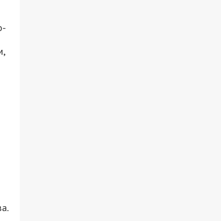
о-
,
а.