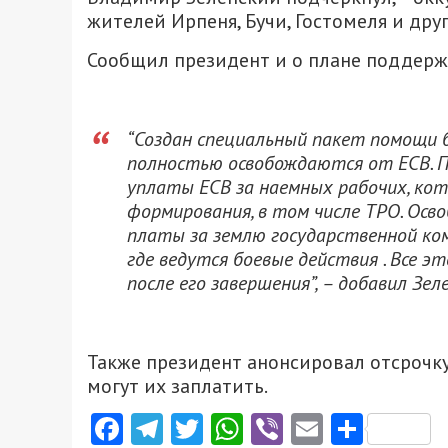
жителей Ирпеня, Бучи, Гостомеля и дру
Сообщил президент и о плане поддержк
“Создан специальный пакет помощи б
полностью освобождаются от ЕСВ. 
уплаты ЕСВ за наемных рабочих, ко
формирования, в том числе ТРО. Осв
платы за землю государственной ко
где ведутся боевые действия . Все э
после его завершения”, – добавил Зел
Также президент анонсировал отсрочку
могут их заплатить.
Facebook
Telegram
Twitter
WhatsApp
Viber
Email
Поділ