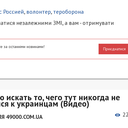
итися
с Россией
,
волонтер
,
тероборона
атися незалежними ЗМІ, а вам - отримувати
е за останніми новинами!
Приєднатися
 искать то, чего тут никогда не
лся к украинцам (Видео)
2
Я 49000.COM.UA