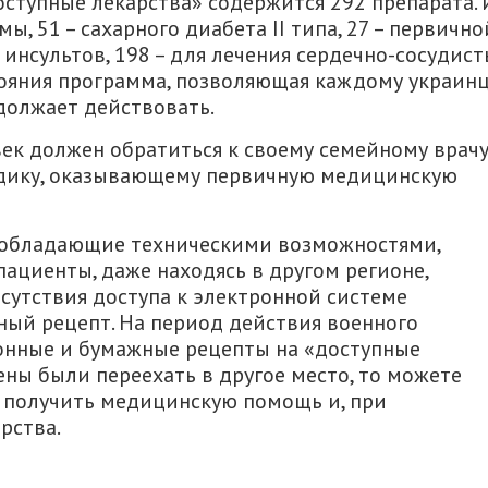
ступные лекарства» содержится 292 препарата. 
ы, 51 – сахарного диабета II типа, 27 – первично
нсультов, 198 – для лечения сердечно-сосудис
тояния программа, позволяющая каждому украин
должает действовать.
век должен обратиться к своему семейному врачу
дику, оказывающему первичную медицинскую
, обладающие техническими возможностями,
ациенты, даже находясь в другом регионе,
тсутствия доступа к электронной системе
ый рецепт. На период действия военного
онные и бумажные рецепты на «доступные
ены были переехать в другое место, то можете
и получить медицинскую помощь и, при
рства.