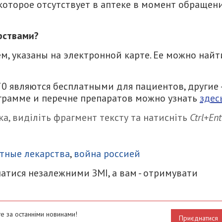
 которое отсутствует в аптеке в момент обращен
рствами?
, указаны на электронной карте. Ее можно найт
0 являются бесплатными для пациентов, другие 
грамме и перечне препаратов можно узнать
здес
а, виділіть фрагмент тексту та натисніть
Ctrl+Ent
итися
тные лекарства
,
война россией
атися незалежними ЗМІ, а вам - отримувати
е за останніми новинами!
Приєднатися