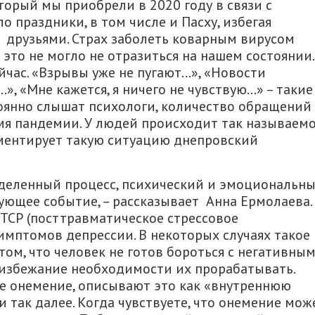
оторый мы приобрели в 2020 году в связи с
 праздники, в том числе и Пасху, избегая
 друзьями. Страх заболеть коварным вирусом
 это не могло не отразиться на нашем состоянии.
йчас. «Взрывы уже не пугают…», «Новости
», «Мне кажется, я ничего не чувствую…» – такие
оянно слышат психологи, количество обращений
емя пандемии. У людей происходит так называем
ментирует такую ситуацию днепровский
деленный процесс, психический и эмоциональны
ующее событие, – рассказывает Анна Ермолаева.
СР (посттравматическое стрессовое
симптомов депрессии. В некоторых случаях такое
том, что человек не готов бороться с негативны
 избежание необходимости их прорабатывать.
е онемение, описывают это как «внутреннюю
и так далее. Когда чувствуете, что онемение мож