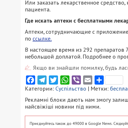
Или заказать лекарственное средство,
пациента.
Где искать аптеки с бесплатными лека
Аптеки, сотрудничающие с приложением
по
ссылке.
В настоящее время из 292 препаратов 7
небольшой доплатой. Подробнее о про
Якщо ви знайшли помилку, будь ласк
Facebook
Telegram
Twitter
WhatsApp
Viber
Email
Поділ
Категории:
Суспільство
| Метки:
беспла
Рекламні блоки дають нам змогу залиш
найсвіжіші новини під ними.
Приєднуйтесь також до 49000 в Google News. Слідкуйт