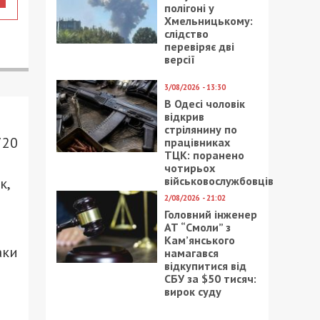
полігоні у
Хмельницькому:
слідство
перевіряє дві
версії
3/08/2026 - 13:30
В Одесі чоловік
відкрив
стрілянину по
720
працівниках
ТЦК: поранено
чотирьох
військовослужбовців
к,
2/08/2026 - 21:02
Головний інженер
а
АТ “Смоли” з
Кам’янського
аки
намагався
відкупитися від
СБУ за $50 тисяч:
вирок суду