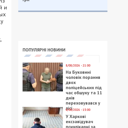
Из
й и
тых
цу
,
ПОПУЛЯРНІ НОВИНИ
8/08/2026 - 21:00
На Буковині
чоловік поранив
двох
поліцейських під
час обшуку та 11
днів
переховувався у
лісі
8/08/2026 - 15:00
У Харкові
ексзавідувач
психлікарні за