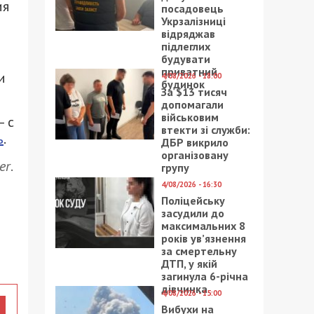
ия
посадовець
Укрзалізниці
відряджав
підлеглих
будувати
приватний
и
4/08/2026 - 18:00
будинок
За $13 тисяч
допомагали
військовим
– с
втекти зі служби:
ь
.
ДБР викрило
організовану
er
.
групу
4/08/2026 - 16:30
Поліцейську
засудили до
максимальних 8
років ув’язнення
за смертельну
ДТП, у якій
загинула 6-річна
дівчинка
4/08/2026 - 15:00
Вибухи на