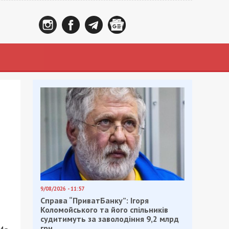
9/08/2026 - 11:57
Справа “ПриватБанку”: Ігоря
Коломойського та його спільників
судитимуть за заволодіння 9,2 млрд
грн