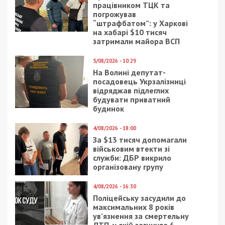
новогоднюю ночь просто съедает елку.