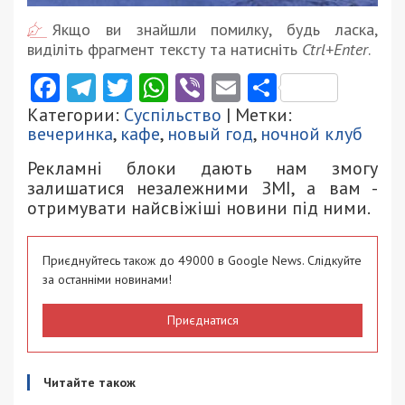
Якщо ви знайшли помилку, будь ласка,
виділіть фрагмент тексту та натисніть
Ctrl+Enter
.
Facebook
Telegram
Twitter
WhatsApp
Viber
Email
Поділити
Категории:
Суспільство
| Метки:
вечеринка
,
кафе
,
новый год
,
ночной клуб
Рекламні блоки дають нам змогу
залишатися незалежними ЗМІ, а вам -
отримувати найсвіжіші новини під ними.
Приєднуйтесь також до 49000 в Google News. Слідкуйте
за останніми новинами!
Приєднатися
Читайте також