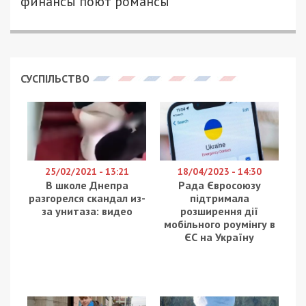
Для зимних праздников елка – важный атрибут.
Казалось бы, есть два проверенных варианта:
купить живое дерево или украсить
искусственное. А если оба способа не подходят
или просто надоели?
49000.com.ua
пообщался с днепрянами, которые
делают елки своими руками из подручных
средств.
Саша Лукьяненко уже
рассказывала
о
собственном опыте ресайклинга. Теперь
днепрянка поделилась с нами способом сделать
новогоднюю елку просто из того, что валяется
под ногами.