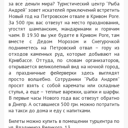
за все деньги мира? Туристический центр “Рыба
Андрей” зовет искателей приключений встретить
Новый год на Петровском отвале в Кривом Роге.
За 500 грн. вас отвезут на место празднования,
угостят шампанским, мандаринами и горячим
чаем. В 19.30 вы уже будете в Кривом Роге, там
вместе с Дедом Морозом и Снегурочкой
подниметесь на Петровский отвал – гору из
отходов каменных руд, которые добывают на
Кривбассе. Оттуда, по словам организаторов,
открывается великолепный вид на ночной город,
а праздничные фейерверки здесь выглядят
просто волшебно. Сотрудники “Рыба Андрея”
просят взять с собой карематы или складные
стулья, а еще – теплые варежки, шапки и шарфы.
В первые часы Нового года вас отвезут обратно
в Днепр. А оставшиеся 500 грн. можно потратить
на такси до дома и еду с напитками.
Билеты можно купить в помещении турцентра по
ул. Владимира Великого, 13.