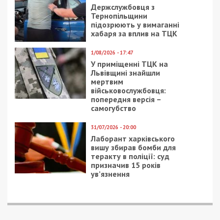
Марина Савченко далека от экоактивизма. Но
два года назад она внезапно сделала
необычную елочку из подручных средств.