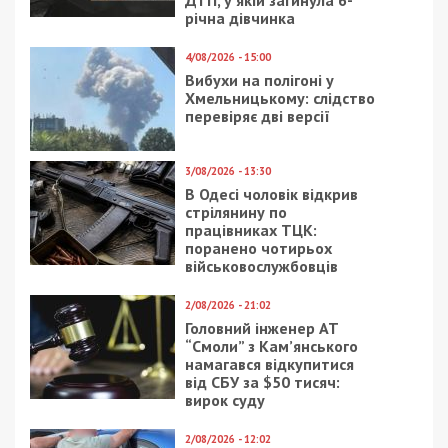
Днепрянин рассказал, как ему это удается:
Я очень люблю поесть. Начинаю именно с этой фразы,
чтобы сразу было понятно, какой я человек и как в мою
жизнь попали съедобные елки. Началось все с того, что
как-то я замотался и не купил праздничное дерево
заранее, а 31 декабря уже просто лень было куда-то
идти. Поэтому сделал елку из колбасы, сыра, оливок и
помидоров черри. Идея возникла у меня в голове сама по
себе, я загуглил, и только посмотрел на YouTube способ
крепления. Дерево так быстро съели, что даже
сфотографировать не пришло в голову.
Мне так понравилось, что на следующий год я подошел
к вопросу серьезно. Сделал елку из имбирного печенья,
даже сфоткал. Мое дерево было с огоньком: верхушку я
полил коньяком и поджег. Если будете делать такую
елку, соблюдайте меры противопожарной безопасности.
А так, я думаю, съедобное деревце можно сделать
практически из любой еды, главное, чтоб она еда вам
нравилась.