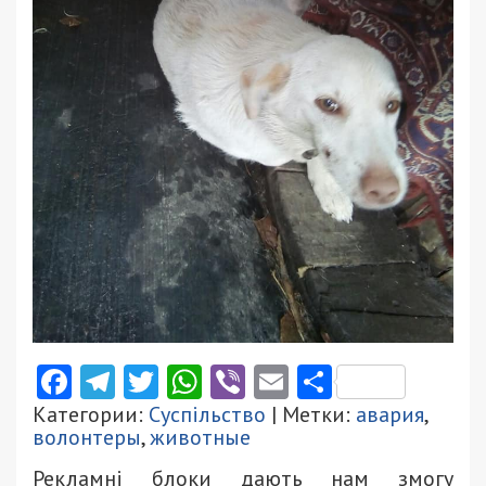
Facebook
Telegram
Twitter
WhatsApp
Viber
Email
Поділити
Категории:
Суспільство
| Метки:
авария
,
волонтеры
,
животные
Рекламні блоки дають нам змогу