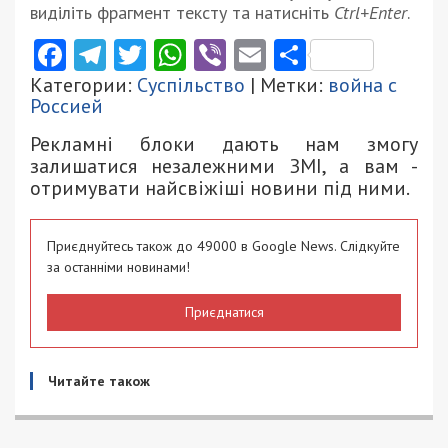
виділіть фрагмент тексту та натисніть
Ctrl+Enter
.
Facebook
Telegram
Twitter
WhatsApp
Viber
Email
Поділити
Категории:
Суспільство
| Метки:
война с
Россией
Рекламні блоки дають нам змогу
залишатися незалежними ЗМІ, а вам -
отримувати найсвіжіші новини під ними.
Приєднуйтесь також до 49000 в Google News. Слідкуйте
за останніми новинами!
Приєднатися
Читайте також