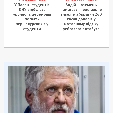
на карантине
дозволяв військовим
замість служби
працювати на ринку і
СТО
2/09/2023 - 8:00
15/09/2025 - 10:30
У Палаці студентів
Водій-іноземець
ДНУ відбулась
намагався нелегально
урочиста церемонія
вивезти з України 260
посвяти
тисяч доларів у
першокурсників у
моторному відсіку
студенти
рейсового автобуса