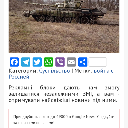
Facebook
Telegram
Twitter
WhatsApp
Viber
Email
Поділити
Категории:
Суспільство
| Метки:
война с
Россией
Рекламні блоки дають нам змогу
залишатися незалежними ЗМІ, а вам -
отримувати найсвіжіші новини під ними.
Приєднуйтесь також до 49000 в Google News. Слідкуйте
за останніми новинами!