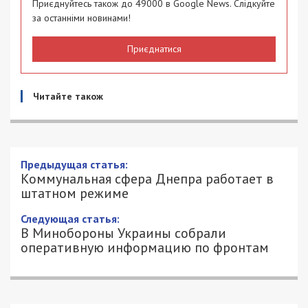
Facebook
Telegram
Twitter
WhatsApp
Viber
Email
Поділити
Категории:
Суспільство
| Метки:
война с
Россией
Рекламні блоки дають нам змогу
залишатися незалежними ЗМІ, а вам -
отримувати найсвіжіші новини під ними.
Приєднуйтесь також до 49000 в Google News. Слідкуйте
за останніми новинами!
Приєднатися
Читайте також