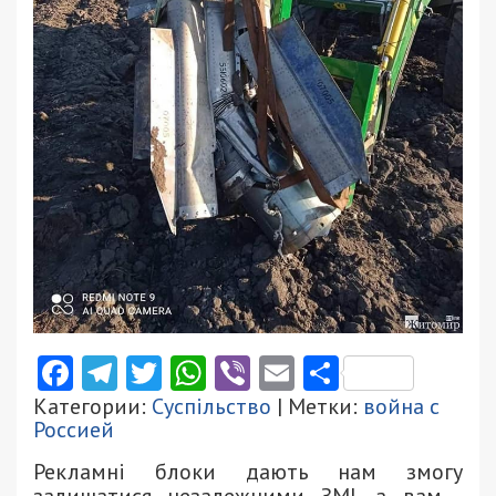
Facebook
Telegram
Twitter
WhatsApp
Viber
Email
Поділити
Категории:
Суспільство
| Метки:
война с
Россией
Рекламні блоки дають нам змогу
залишатися незалежними ЗМІ, а вам -