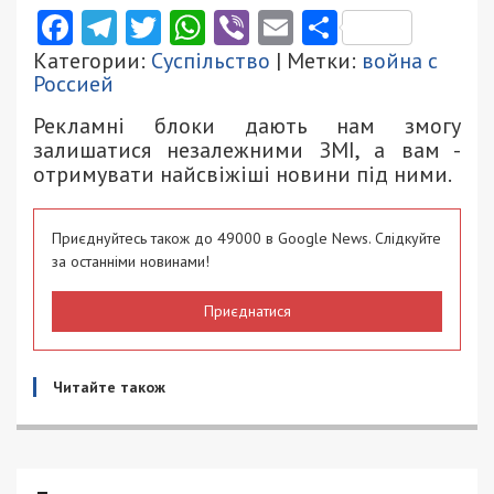
Facebook
Telegram
Twitter
WhatsApp
Viber
Email
Поділити
Категории:
Суспільство
| Метки:
война с
Россией
Рекламні блоки дають нам змогу
залишатися незалежними ЗМІ, а вам -
отримувати найсвіжіші новини під ними.
Приєднуйтесь також до 49000 в Google News. Слідкуйте
за останніми новинами!
Приєднатися
Читайте також