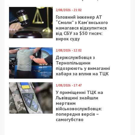
2/08/2026 - 21:02
Головний інженер АТ
“Смоли” з Кам’янського
намагався відкупитися
від СБУ за $50 тисяч:
вирок суду
2/08/2026 - 12:02
Держслужбовця з
Тернопільщини
підозрюють у вимаганні
хабаря за вплив на ТЦК
1/08/2026 - 17:47
У приміщенні ТЦК на
Львівщині знайшли
мертвим
військовослужбовця:
попередня версія –
самогубство