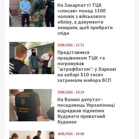
На Закарпатті ТЦК
«списав» понад 1500
чоловік з військового
обліку, а документи
знищили, щоб прибрати
сліди
5/08/2026 - 21:31
Представився
працівником ТЦК та
погрожував
“штрафбатом”: у Харкові
на хабарі $10 тисяч
затримали майора ВСП
5/08/2026 - 10:29
На Волині депутат-
посадовець Укрзалізниці
відряджав підлеглих
будувати приватний
будинок
4/08/2026 - 18:00