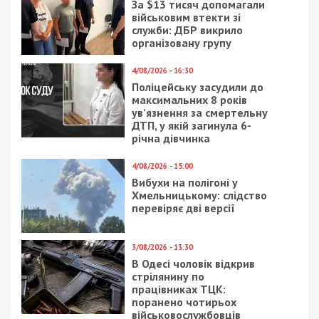
За $13 тисяч допомагали
військовим втекти зі
служби: ДБР викрило
організовану групу
4/08/2026 - 16:30
Поліцейську засудили до
максимальних 8 років
ув’язнення за смертельну
ДТП, у якій загинула 6-
річна дівчинка
4/08/2026 - 15:00
Вибухи на полігоні у
Хмельницькому: слідство
перевіряє дві версії
3/08/2026 - 13:30
В Одесі чоловік відкрив
стрілянину по
працівниках ТЦК:
поранено чотирьох
військовослужбовців