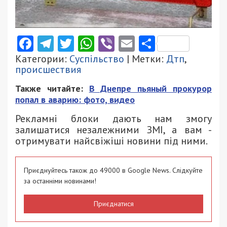
Facebook
Telegram
Twitter
WhatsApp
Viber
Email
Поділити
Категории:
Суспільство
| Метки:
Дтп
,
происшествия
Также читайте:
В Днепре пьяный прокурор
попал в аварию: фото, видео
Рекламні блоки дають нам змогу
залишатися незалежними ЗМІ, а вам -
отримувати найсвіжіші новини під ними.
Приєднуйтесь також до 49000 в Google News. Слідкуйте
за останніми новинами!
Приєднатися