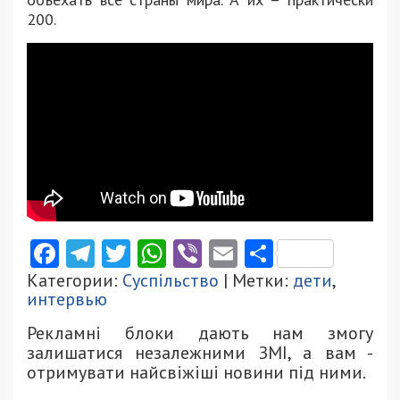
200.
Facebook
Telegram
Twitter
WhatsApp
Viber
Email
Поділити
Категории:
Суспільство
| Метки:
дети
,
интервью
Рекламні блоки дають нам змогу
залишатися незалежними ЗМІ, а вам -
отримувати найсвіжіші новини під ними.