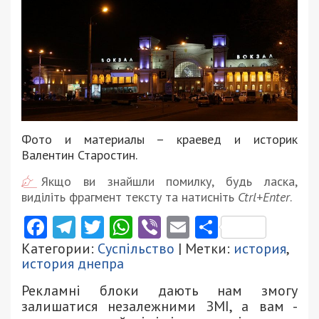
Фото и материалы – краевед и историк
Валентин Старостин.
Якщо ви знайшли помилку, будь ласка,
виділіть фрагмент тексту та натисніть
Ctrl+Enter
.
Facebook
Telegram
Twitter
WhatsApp
Viber
Email
Поділити
Категории:
Суспільство
| Метки:
история
,
история днепра
Рекламні блоки дають нам змогу
залишатися незалежними ЗМІ, а вам -