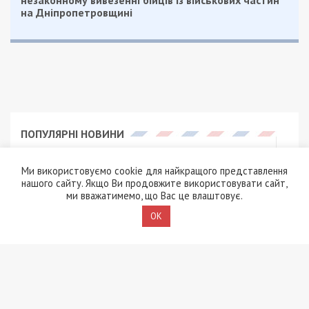
незаконному вивезенні бійців із військових частин
на Дніпропетровщині
ПОПУЛЯРНІ НОВИНИ
7/08/2026 - 15:00
Ми використовуємо cookie для найкращого представлення
На Закарпатті ТЦК
нашого сайту. Якщо Ви продовжите використовувати сайт,
«списав» понад 1500
ми вважатимемо, що Вас це влаштовує.
чоловік з військового
обліку, а документи
OK
знищили, щоб прибрати
сліди
5/08/2026 - 21:31
Представився
працівником ТЦК та
погрожував