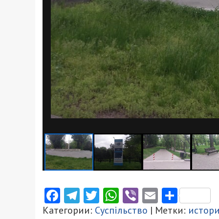
Facebook
Telegram
Twitter
WhatsApp
Viber
Email
Поділ
Категории:
Суспільство
| Метки:
истор