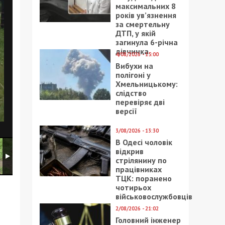
максимальних 8
років ув’язнення
за смертельну
ДТП, у якій
загинула 6-річна
дівчинка
4/08/2026 - 15:00
Вибухи на
полігоні у
Хмельницькому:
слідство
перевіряє дві
версії
3/08/2026 - 13:30
В Одесі чоловік
відкрив
стрілянину по
працівниках
ТЦК: поранено
чотирьох
військовослужбовців
2/08/2026 - 21:02
Головний інженер