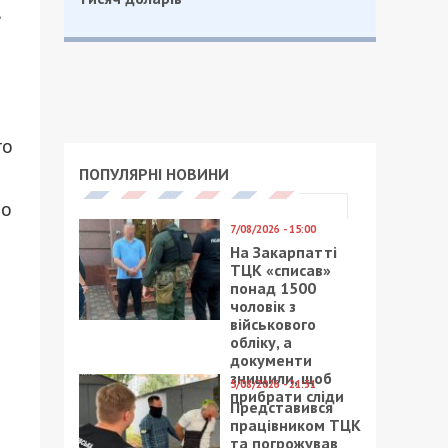
го
ПОПУЛЯРНІ НОВИНИ
во
7/08/2026 - 15:00
На Закарпатті
ТЦК «списав»
понад 1500
чоловік з
військового
обліку, а
документи
знищили, щоб
5/08/2026 - 21:31
прибрати сліди
Представився
працівником ТЦК
та погрожував