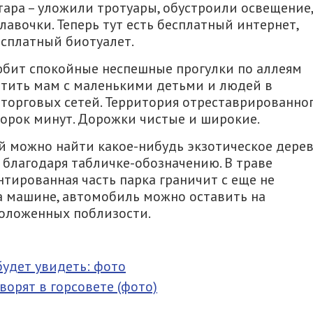
ара – уложили тротуары, обустроили освещение,
авочки. Теперь тут есть бесплатный интернет,
есплатный биотуалет.
любит спокойные неспешные прогулки по аллеям
етить мам с маленькими детьми и людей в
х торговых сетей. Территория отреставрированно
сорок минут. Дорожки чистые и широкие.
рой можно найти какое-нибудь экзотическое дере
 благодаря табличке-обозначению. В траве
тированная часть парка граничит с еще не
а машине, автомобиль можно оставить на
положенных поблизости.
удет увидеть: фото
ворят в горсовете (фото)