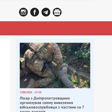
7/08/2026 - 13:30
Лікар з Дніпропетровщини
організував схему вивезення
військовослужбовця з частини за 7
тисяч доларів