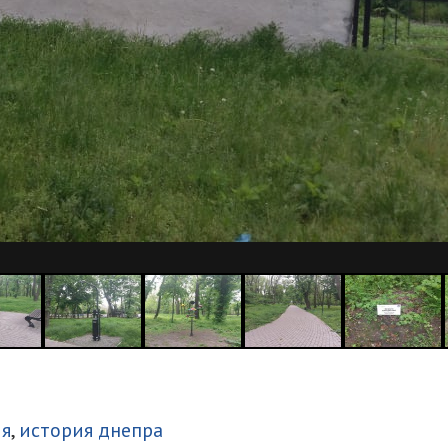
итися
ия
,
история днепра