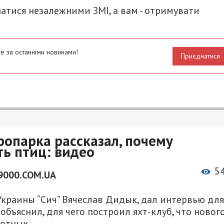
атися незалежними ЗМІ, а вам - отримувати
е за останніми новинами!
Приєднатися
опарка рассказал, почему
ть птиц: видео
5
9000.COM.UA
краины “Сич” Вячеслав Дидык, дал интервью для
объяснил, для чего построил яхт-клуб, что новог
вотных.