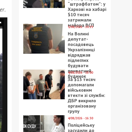
“штрафбатом”: у
er
.
Харкові на хабарі
$10 тисяч
затримали
майора ВСП
5/08/2026 - 10:29
На Волині
депутат-
посадовець
Укрзалізниці
відряджав
підлеглих
будувати
приватний
4/08/2026 - 18:00
будинок
За $13 тисяч
допомагали
військовим
втекти зі служби:
ДБР викрило
організовану
групу
4/08/2026 - 16:30
Поліцейську
засудили до