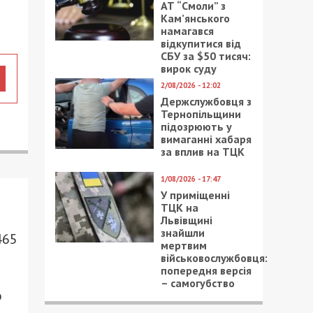
АТ “Смоли” з
Кам’янського
намагався
відкупитися від
СБУ за $50 тисяч:
вирок суду
2/08/2026 - 12:02
Держслужбовця з
Тернопільщини
підозрюють у
вимаганні хабаря
за вплив на ТЦК
1/08/2026 - 17:47
У приміщенні
ТЦК на
Львівщині
знайшли
465
мертвим
військовослужбовця:
попередня версія
– самогубство
о