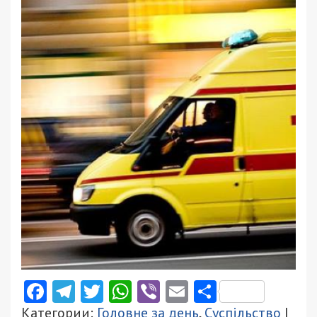
Facebook
Telegram
Twitter
WhatsApp
Viber
Email
Поділити
Категории:
Головне за день
,
Суспільство
|