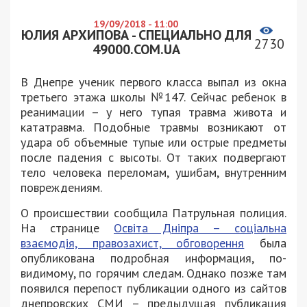
19/09/2018 - 11:00
ЮЛИЯ АРХИПОВА - СПЕЦИАЛЬНО ДЛЯ
2730
49000.COM.UA
В Днепре ученик первого класса выпал из окна
третьего этажа школы №147. Сейчас ребенок в
реанимации – у него тупая травма живота и
кататравма. Подобные травмы возникают от
удара об объемные тупые или острые предметы
после падения с высоты. От таких подвергают
тело человека переломам, ушибам, внутренним
повреждениям.
О происшествии сообщила Патрульная полиция.
На странице
Освіта Дніпра – соціальна
взаємодія, правозахист, обговорення
была
опубликована подробная информация, по-
видимому, по горячим следам. Однако позже там
появился перепост публикации одного из сайтов
днепровских СМИ – предыдущая публикация