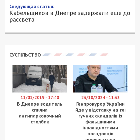
19/09/2018 - 9:59
ЕКАТЕРИНА ОХОТНИК - СПЕЦИАЛЬНО
3542
ДЛЯ 49000.COM.UA
19 сентября в 8:40 в Днепре на пресечении
Полтавского шоссе и улицы Белградская
произошло ДТП.
Об этом стало известно из чата Viber Движ
водителей-Днепра
Дорожно – транспортное происшествие
случилось около 9 утра. Участниками стали
Жигули, за рулем которых сидела девушка, и
автомобиль Dacia Logan с двумя пассажирами.
Девушка за рулем Жигулей при пересекании
шоссе не убедилась до конца в движении
транспорта на этом участке дороги, в результате
чего и произошло столкновение с машиной Dacia
Logan, которая ехала по прямой по трассе в