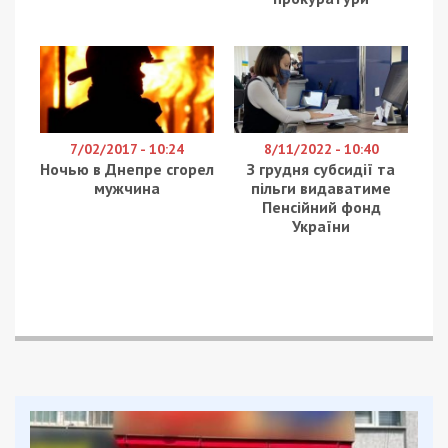
сторону города.
По предварительной информации, пострадавших
нет. Как сообщают очевидец Игорь
пассажир Dacia Logan держалась за голову, но
крови не было.