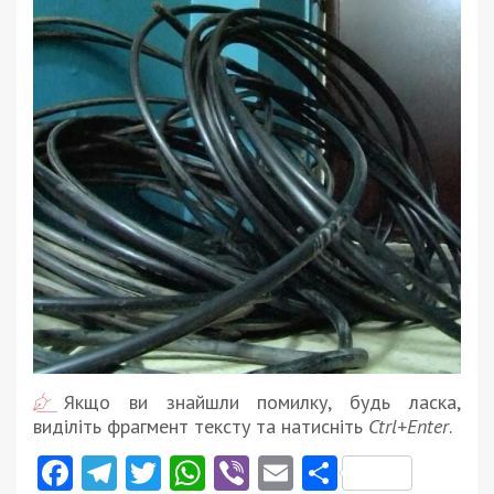
Якщо ви знайшли помилку, будь ласка,
виділіть фрагмент тексту та натисніть
Ctrl+Enter
.
Facebook
Telegram
Twitter
WhatsApp
Viber
Email
Поділити