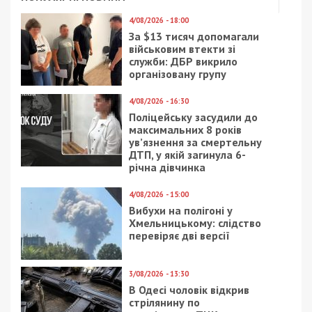
Facebook
Telegram
Twitter
WhatsApp
Viber
Email
Поділити
Категории:
Головне за день
,
Суспільство
|
Метки:
авария
,
Дтп
Рекламні блоки дають нам змогу
залишатися незалежними ЗМІ, а вам -
отримувати найсвіжіші новини під ними.
Приєднуйтесь також до 49000 в Google News. Слідкуйте
за останніми новинами!
Приєднатися
Читайте також