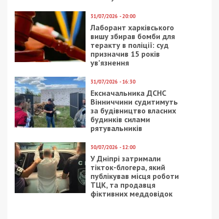
В Днепре водитель
Генпрокурор України
спилил
йде у відставку на тлі
антипарковочный
гучних скандалів із
столбик
фальшивими
інвалідностями
посадовців
прокуратури
7/02/2017 - 10:24
8/11/2022 - 10:40
Ночью в Днепре сгорел
З грудня субсидії та
мужчина
пільги видаватиме
Пенсійний фонд
України