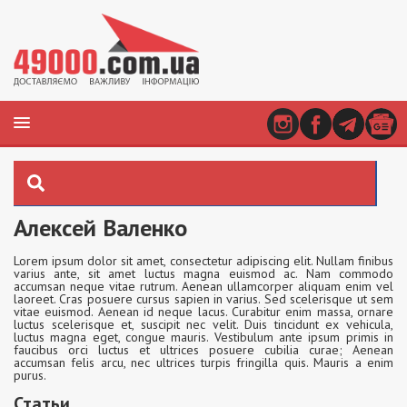
Алексей Валенко
Lorem ipsum dolor sit amet, consectetur adipiscing elit. Nullam finibus
varius ante, sit amet luctus magna euismod ac. Nam commodo
accumsan neque vitae rutrum. Aenean ullamcorper aliquam enim vel
laoreet. Cras posuere cursus sapien in varius. Sed scelerisque ut sem
vitae euismod. Aenean id neque lacus. Curabitur enim massa, ornare
luctus scelerisque et, suscipit nec velit. Duis tincidunt ex vehicula,
luctus magna eget, congue mauris. Vestibulum ante ipsum primis in
faucibus orci luctus et ultrices posuere cubilia curae; Aenean
accumsan felis arcu, nec ultrices turpis fringilla quis. Mauris a enim
purus.
Статьи