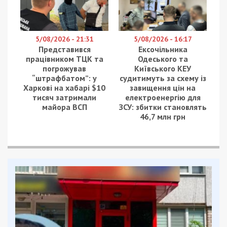
5/08/2026 - 21:31
5/08/2026 - 16:17
Представився
Ексочільника
працівником ТЦК та
Одеського та
погрожував
Київського КЕУ
“штрафбатом”: у
судитимуть за схему із
Харкові на хабарі $10
завищення цін на
тисяч затримали
електроенергію для
майора ВСП
ЗСУ: збитки становлять
46,7 млн грн