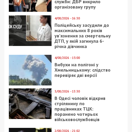
служби: ДБР викрило
організовану групу
4/08/2026 - 16:30
Поліцейську засудили до
максимальних 8 років
ув’язнення за смертельну
ДТП, у якій загинула 6-
річна дівчинка
4/08/2026 - 15:00
Вибухи на полігоні у
Хмельницькому: слідство
перевіряє дві версії
3/08/2026 - 13:30
В Одесі чоловік відкрив
стрілянину по
працівниках ТЦК:
поранено чотирьох
військовослужбовців
2/08/2026 - 21:02