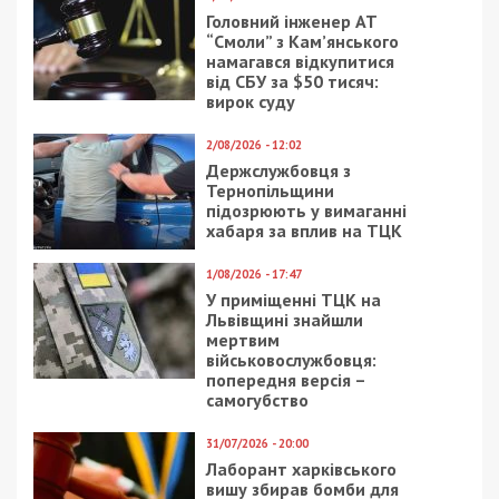
Головний інженер АТ
“Смоли” з Кам’янського
намагався відкупитися
від СБУ за $50 тисяч:
вирок суду
2/08/2026 - 12:02
Держслужбовця з
Тернопільщини
підозрюють у вимаганні
хабаря за вплив на ТЦК
1/08/2026 - 17:47
У приміщенні ТЦК на
Львівщині знайшли
мертвим
військовослужбовця:
попередня версія –
самогубство
31/07/2026 - 20:00
Лаборант харківського
вишу збирав бомби для