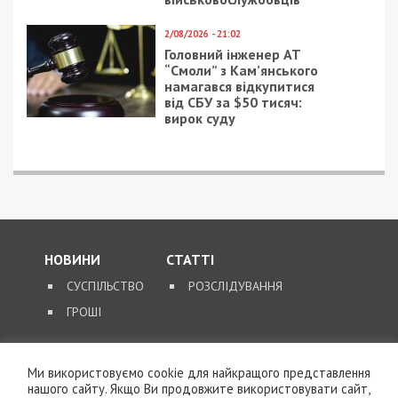
горы
17/12/2019 - 15:40
19/04/2020 - 9:22
Днепровский активист
Коронавирус в
объявил войну
Украине: ВОЗ передала
«незаконным» елкам
сотни ПЦР-тестов
Ми використовуємо cookie для найкращого представлення
нашого сайту. Якщо Ви продовжите використовувати сайт,