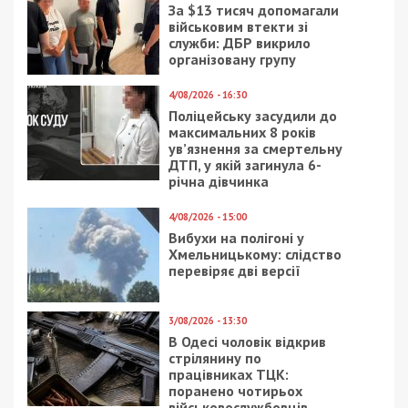
Предыдущая статья:
Коронавирус: Супрун обвинила ученых,
политиков и журналистов во лжи
Следующая статья:
Как работают кинотеатры в Днепре в
период карантина
СУСПІЛЬСТВО
5/06/2018 - 11:49
26/03/2022 - 15:38
Советник мэра Днепра
Сегодня ночью
переведет украинцев
Украина перейдет на
через шотландские
летнее время