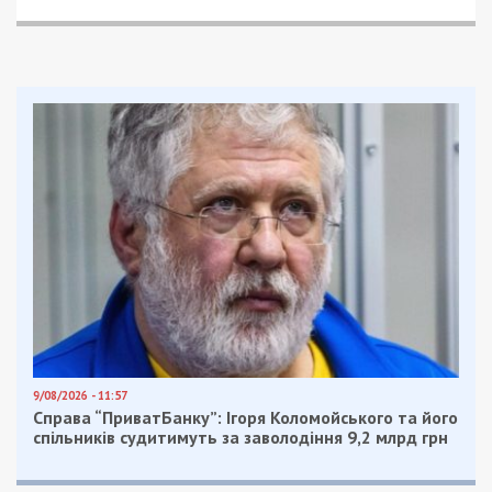
машины у предприятия не было.
Михаил Тонконогий отметил, что до 2020 года
предприятие находилось в АНД районе и
обслуживало там несколько небольших
маршрутов. Своих машин у предприятия почти не
было, поэтому для работы на маршрутах
приглашали частных предпринимателей со
своими микроавтобусами. По состоянию на этот
год такая ситуация перестала входить в
концепцию развития городского транспорта.
Оставшиеся маршруты разделили между собой
ПВСП “СТО КАРЛССОН” и ООО “СМИТ”. Уже
сейчас идет контрактовка и доставка на эти
направления более нового и качественного
транспорта. Социальные рейсы уже выполняются
комфортными большими машинами
Начало недели в смешанных чувствах. На фото —