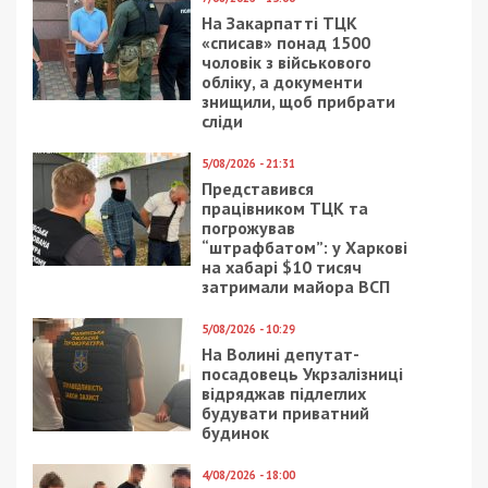
Facebook
Telegram
Twitter
WhatsApp
Viber
Email
Поділити
Категории:
Суспільство
| Метки:
маршрутки
,
ремонт
,
транспорт
Рекламні блоки дають нам змогу
залишатися незалежними ЗМІ, а вам -
отримувати найсвіжіші новини під ними.
Приєднуйтесь також до 49000 в Google News. Слідкуйте
за останніми новинами!
Приєднатися
Читайте також