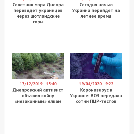
туалетной бумагой и гречкой, мы работаем. Но не все. В
марте официально в Днепре стало на 1 перевозчика
меньше. С городом попрощалось одно из когда-то самых
больших предприятий центральной Украины – АТП
11228. Основанное в 1965 году, предприятие
предназначалось для обслуживания городских,
междугородных и даже международных отправлений. В 4
колоннах насчитывалось более 750 больших автобусов,
некоторые из них, такие как ЛАЗ “Турист ЛЮКС” для
предприятия изготавливали по спецзаказу на львовском
заводе, ведь эти машины ездили из Днепра почти во все
уголки тогда 1/6 части суши, преодолевая тысячи
километров ежедневно. Более 2 тысяч сотрудников
трудились за рулями и в ремонтных цехах.
Как написал глава профсоюза, в 90-е годы в
Днепр поступили малые автобусы типа “РАФ” и
“ГАЗель” и большие автобусы не выдержали
конкуренции с быстрыми и более дешевыми
машинами:
Международных рейсов не осталось уже к концу 90х,
так как всё больше людей отдавали предпочтение жд
сообщению, да и ехать на изрядно потрепанных к тому
времени ЛАЗах никто не спешил, а денег на новые