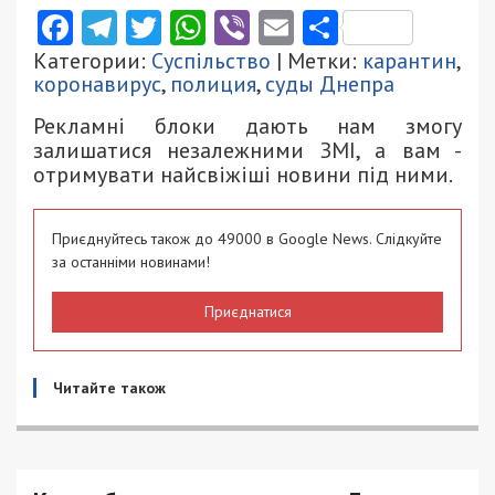
Facebook
Telegram
Twitter
WhatsApp
Viber
Email
Поділити
Категории:
Суспільство
| Метки:
карантин
,
коронавирус
,
полиция
,
суды Днепра
Рекламні блоки дають нам змогу
залишатися незалежними ЗМІ, а вам -
отримувати найсвіжіші новини під ними.
Приєднуйтесь також до 49000 в Google News. Слідкуйте
за останніми новинами!
Приєднатися
Читайте також