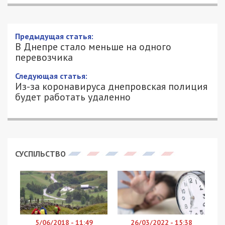
В Днепре стало меньше на одного
перевозчика
16/03/2020 - 11:42
КСЕНИЯ БАСКАКОВА - СПЕЦИАЛЬНО
3896
ДЛЯ 49000.COM.UA
В марте в Днепре стало меньше на одного
транспортного перевозчика. В городе перестало
работать одно из самых больших
предприятий центральной Украины — АТП
11228. Об этом сообщает
49000.com.ua
ссылаясь на
пост в Facebook главы профсоюза
автомобилистов и автоперевозчиков Днепра
Михаила Тонконогого
:
Транспортное. Будничное. Пока все затариваются