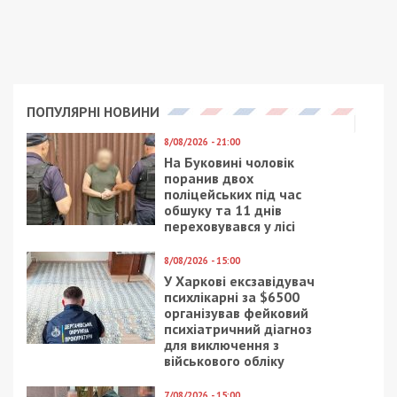
остатки былой “роскоши” по состоянию на 2008 год.
Фото: Facebook Михаила Тонконогого