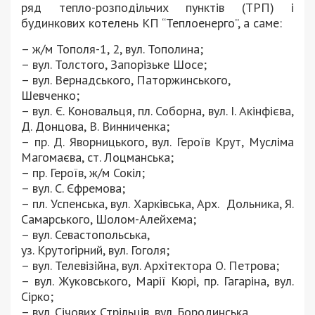
ряд тепло-розподільчих пунктів (ТРП) і
будинкових котелень КП “Теплоенерго”, а саме:
– ж/м Тополя-1, 2, вул. Тополина;
– вул. Толстого, Запорізьке Шосе;
– вул. Вернадського, Паторжинського,
Шевченко;
– вул. Є. Коновальця, пл. Соборна, вул. І. Акінфієва,
Д. Донцова, В. Винниченка;
– пр. Д. Яворницького, вул. Героїв Крут, Мусліма
Магомаєва, ст. Лоцманська;
– пр. Героїв, ж/м Сокіл;
– вул. С. Єфремова;
– пл. Успенська, вул. Харківська, Арх. Дольника, Я.
Самарського, Шолом-Алейхема;
– вул. Севастопольська,
уз. Крутогірний, вул. Гоголя;
– вул. Телевізійна, вул. Архітектора О. Петрова;
– вул. Жуковського, Марії Кюрі, пр. Гагаріна, вул.
Сірко;
– вул. Січових Стрільців, вул. Бородинська.