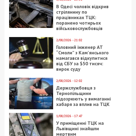
В Одесі чоловік відкрив
стрілянину по
працівниках ТЦК:
поранено чотирьох
військовослужбовців
2/08/2026 - 21:02
Головний інженер АТ
“Смоли” з Кам’янського
намагався відкупитися
від СБУ за $50 тисяч:
вирок суду
2/08/2026 - 12:02
Держслужбовця з
Тернопільщини
підозрюють у вимаганні
хабаря за вплив на ТЦК
1/08/2026 - 17:47
У приміщенні ТЦК на
Львівщині знайшли
мертвим