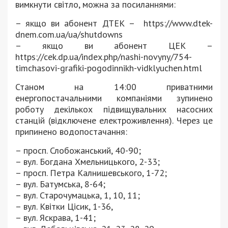
вимкнути світло, можна за посиланнями:
– якщо ви абонент ДТЕК – https://www.dtek-
dnem.com.ua/ua/shutdowns
– якщо ви абонент ЦЕК –
https://cek.dp.ua/index.php/nashi-novyny/754-
timchasovi-grafiki-pogodinnikh-vidklyuchen.html
Станом на 14:00 приватними
енергопостачальними компаніями зупинено
роботу декількох підвищувальних насосних
станцій (відключене електроживлення). Через це
припинено водопостачання:
– просп. Слобожанський, 40-90;
– вул. Богдана Хмельницького, 2-33;
– просп. Петра Калнишевського, 1-72;
– вул. Батумська, 8-64;
– вул. Старочумацька, 1, 10, 11;
– вул. Квітки Цісик, 1-36,
– вул. Яскрава, 1-41;