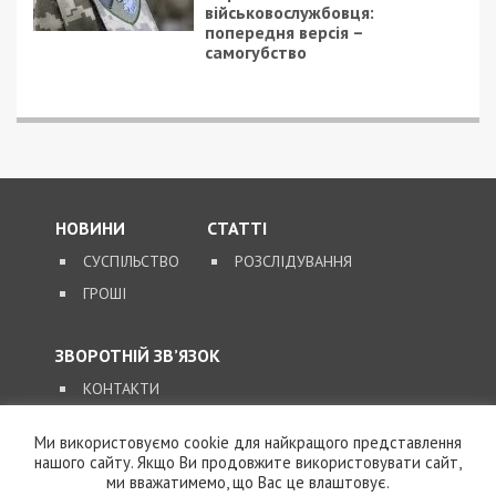
військовослужбовця:
попередня версія –
самогубство
НОВИНИ
СТАТТІ
СУСПІЛЬСТВО
РОЗСЛІДУВАННЯ
ГРОШІ
ЗВОРОТНІЙ ЗВ’ЯЗОК
КОНТАКТИ
Ми використовуємо cookie для найкращого представлення
SUPPORT@49000.COM.UA
нашого сайту. Якщо Ви продовжите використовувати сайт,
ми вважатимемо, що Вас це влаштовує.