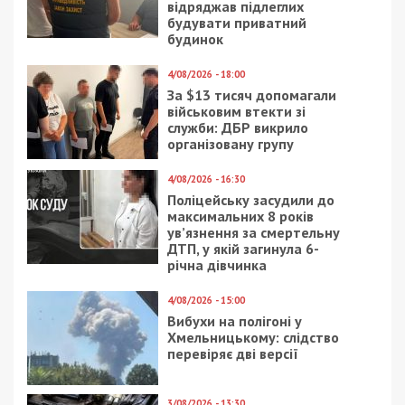
відряджав підлеглих
будувати приватний
будинок
4/08/2026 - 18:00
За $13 тисяч допомагали
військовим втекти зі
служби: ДБР викрило
організовану групу
4/08/2026 - 16:30
Поліцейську засудили до
максимальних 8 років
ув’язнення за смертельну
ДТП, у якій загинула 6-
річна дівчинка
4/08/2026 - 15:00
Вибухи на полігоні у
Хмельницькому: слідство
перевіряє дві версії
3/08/2026 - 13:30