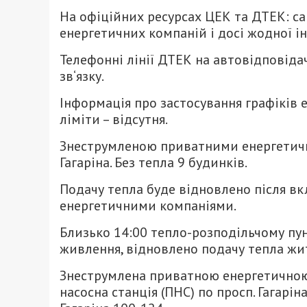
На офіційних ресурсах ЦЕК та ДТЕК: са
енергетичних компаній і досі жодної і
Телефонні лінії ДТЕК на автовідповідач
зв‘язку.
Інформація про застосування графіків 
ліміти – відсутня.
Знеструмленою приватними енергетичн
Гагаріна. Без тепла 9 будинків.
Подачу тепла буде відновлено після в
енергетичними компаніями.
Близько 14:00 тепло-розподільчому пу
живлення, відновлено подачу тепла жи
Знеструмлена приватною енергетично
насосна станція (ПНС) по просп. Гагарін