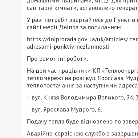
домашніми тваринами, місця для пригот
санітарні кімнати, встановлено генерат
У разі потреби звертайтеся до Пунктів
сайті мерії Дніпра за посиланням:
https://dniprorada.gov.ua/uk/articles/it
adresami-punktiv-nezlamnosti
Про ремонтні роботи.
На цей час працівники КП «Теплоенерг
тепломережі на розі вул. Ярослава Мудр
теплопостачання за наступними адреса
– вул. Князя Володимира Великого, 34, 3
– вул. Ярослава Мудрого, 6.
Подачу тепла буде відновлено по завер
Аварійно-сервісною службою завершені