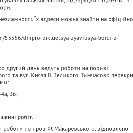
ування гарячих напоїв, підзарядки гаджетів та
ори.
 незламності. Їх адреси можна знайти на офіційн
em/53556/dnipro-pikluetsya-zyavilisya-bordi-z-
о» другий день ведуть роботи на пориві
ого та вул. Князя В. Великого. Тимчасово перекр
ми:
4а, 36;
шенні робіт.
 роботи по пров. Ф. Макаревського, відновлено