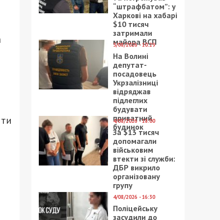
“штрафбатом”: у
Харкові на хабарі
$10 тисяч
затримали
а
майора ВСП
5/08/2026 - 10:29
На Волині
депутат-
посадовець
Укрзалізниці
відряджав
підлеглих
будувати
приватний
ити
4/08/2026 - 18:00
будинок
За $13 тисяч
допомагали
військовим
втекти зі служби:
ДБР викрило
організовану
групу
4/08/2026 - 16:30
Поліцейську
засудили до