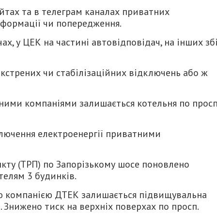
йтах та в телеграм каналах приватних
нформації чи попередження.
ах, у ЦЕК на частині автовідповідач, на інших зб
екстрених чи стабілізаційних відключень або ж
ими компаніями залишається котельня по просп
ключення електроенергії приватними
нкту (ТРП) по Запорізькому шосе поновлено
телям 3 будинків.
ю компанією ДТЕК залишається підвищувальна
а. Знижено тиск на верхніх поверхах по просп.