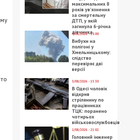
максимальних 8
років ув’язнення
за смертельну
ому
ДТП, у якій
загинула 6-річна
дівчинка
4/08/2026 - 15:00
Вибухи на
полігоні у
Хмельницькому:
слідство
перевіряє дві
версії
ито
3/08/2026 - 13:30
В Одесі чоловік
відкрив
стрілянину по
працівниках
ТЦК: поранено
чотирьох
військовослужбовців
2/08/2026 - 21:02
Головний інженер