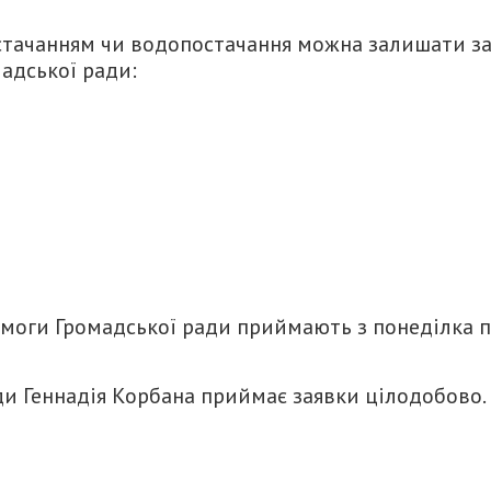
стачанням чи водопостачання можна залишати з
адської ради:
моги Громадської ради приймають з понеділка 
ди Геннадія Корбана приймає заявки цілодобово.