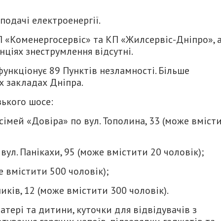
подачі електроенергії.
П «Коменергосервіс» та КП «Жилсервіс-Дніпро», 
ціях знеструмлення відсутні.
функціонує 89 Пунктів незламності. Більше
х закладах Дніпра.
зького шосе:
сімей «Довіра» по вул. Тополина, 33 (може вміст
вул. Панікахи, 95 (може вмістити 20 чоловік);
е вмістити 500 чоловік);
ників, 12 (може вмістити 300 чоловік).
матері та дитини, куточки для відвідувачів з