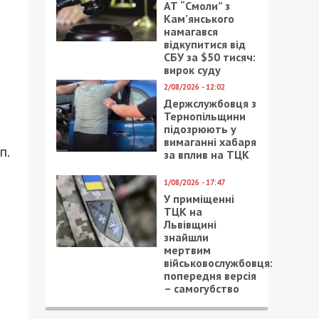
АТ “Смоли” з
Кам’янського
намагався
відкупитися від
СБУ за $50 тисяч:
вирок суду
2/08/2026 - 12:02
Держслужбовця з
Тернопільщини
підозрюють у
вимаганні хабаря
п.
за вплив на ТЦК
1/08/2026 - 17:47
У приміщенні
ТЦК на
Львівщині
знайшли
мертвим
військовослужбовця:
попередня версія
– самогубство