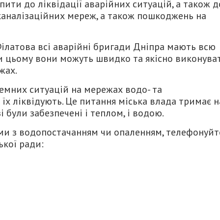
ити до ліквідації аварійних ситуацій, а також д
 каналізаційних мереж, а також пошкоджень на
ілатова всі аварійні бригади Дніпра мають всю
ки цьому вони можуть швидко та якісно виконува
жах.
емних ситуацій на мережах водо- та
їх ліквідують. Це питання міська влада тримає н
і були забезпечені і теплом, і водою.
ми з водопостачанням чи опаленням, телефонуйт
ької ради: