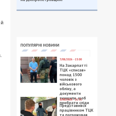
ій
ПОПУЛЯРНІ НОВИНИ
.
7/08/2026 - 15:00
На Закарпатті
ТЦК «списав»
понад 1500
чоловік з
військового
обліку, а
документи
знищили, щоб
5/08/2026 - 21:31
прибрати сліди
Представився
працівником ТЦК
та погрожував