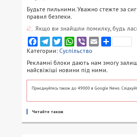
Будьте пильними. Уважно стежте за си
правил безпеки.
Якщо ви знайшли помилку, будь ласк
Facebook
Telegram
Twitter
WhatsApp
Viber
Email
Поділ
Категории:
Суспільство
Рекламні блоки дають нам змогу залиш
найсвіжіші новини під ними.
Приєднуйтесь також до 49000 в Google News. Слідкуйт
Читайте також