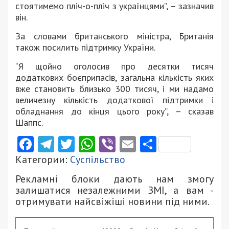
стоятимемо пліч-о-пліч з українцями”, – зазначив
він.
За словами британського міністра, Британія
також посилить підтримку України.
“Я щойно оголосив про десятки тисяч
додаткових боєприпасів, загальна кількість яких
вже становить близько 300 тисяч, і ми надамо
величезну кількість додаткової підтримки і
обладнання до кінця цього року”, – сказав
Шаппс.
Facebook
Telegram
Twitter
WhatsApp
Viber
Email
Поділити
Категории:
Суспільство
Рекламні блоки дають нам змогу
залишатися незалежними ЗМІ, а вам -
отримувати найсвіжіші новини під ними.