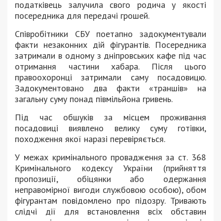
податківець залучила свого родича у якості
посередника для передачі грошей.
Співробітники СБУ поетапно задокументували
факти незаконних дій фігурантів. Посередника
затримали в одному з дніпровських кафе під час
отримання частини хабара. Після цього
правоохоронці затримали саму посадовицю.
Задокументовано два факти «траншів» на
загальну суму понад півмільйона гривень.
Під час обшуків за місцем проживання
посадовиці виявлено велику суму готівки,
походження якої наразі перевіряється.
У межах кримінального провадження за ст. 368
Кримінального кодексу України (прийняття
пропозиції, обіцянки або одержання
неправомірної вигоди службовою особою), обом
фігурантам повідомлено про підозру. Тривають
слідчі дії для встановлення всіх обставин