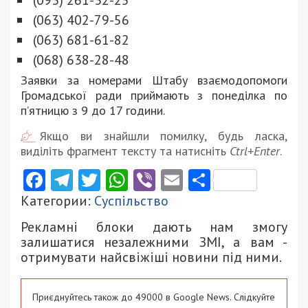
(093) 261-32-25
(063) 402-79-56
(063) 681-61-82
(068) 638-28-48
Заявки за номерами Штабу взаємодопомоги
Громадської ради приймають з понеділка по
п’ятницю з 9 до 17 години.
Якщо ви знайшли помилку, будь ласка,
виділіть фрагмент тексту та натисніть
Ctrl+Enter
.
Facebook
Telegram
Twitter
WhatsApp
Viber
Email
Поділити
Категории:
Суспільство
Рекламні блоки дають нам змогу
залишатися незалежними ЗМІ, а вам -
отримувати найсвіжіші новини під ними.
Приєднуйтесь також до 49000 в Google News. Слідкуйте