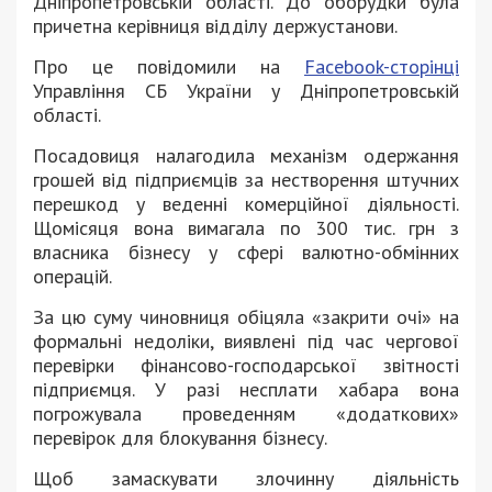
Дніпропетровській області. До оборудки була
причетна керівниця відділу держустанови.
Про це повідомили на
Facebook-сторінці
Управління СБ України у Дніпропетровській
області.
Посадовиця налагодила механізм одержання
грошей від підприємців за нестворення штучних
перешкод у веденні комерційної діяльності.
Щомісяця вона вимагала по 300 тис. грн з
власника бізнесу у сфері валютно-обмінних
операцій.
За цю суму чиновниця обіцяла «закрити очі» на
формальні недоліки, виявлені під час чергової
перевірки фінансово-господарської звітності
підприємця. У разі несплати хабара вона
погрожувала проведенням «додаткових»
перевірок для блокування бізнесу.
Щоб замаскувати злочинну діяльність