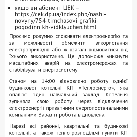
якщо ви абонент ЦЕК –
https://cek.dp.ua/index.php/nashi-
novyny/754-timchasovi-grafiki-
pogodinnikh-vidklyuchen.html
Просимо розумно споживати електроенергію та
за можливості обмежити використання
електроприладів або ж взагалі відмовитися від
їхнього використання. Це допоможе уникнути
масштабних аварій на електромережах та
стабілізувати енергосистему.
Станом на 14:00 відновлено роботу однієї
будинкової котельні КП «Теплоенерго», яка
опалює один навчальний заклад. Котельня
зупиняла свою роботу через відключення
електроенергії приватними енергопостачальними
компаніями. Зараз її робота відновлена.
Наразі всі районні, квартальні та будинкові
котельні, а також тепло-розподільчі пункти КП