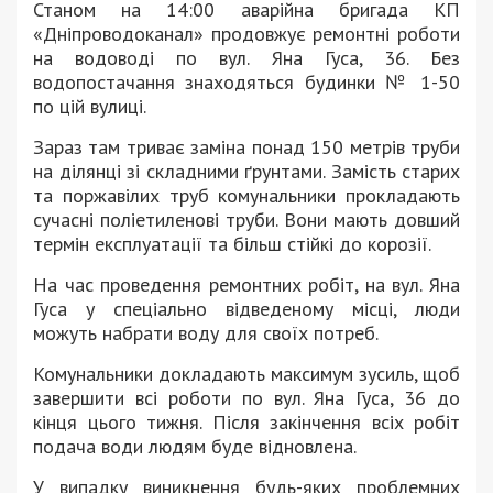
Станом на 14:00 аварійна бригада КП
«Дніпроводоканал» продовжує ремонтні роботи
на водоводі по вул. Яна Гуса, 36. Без
водопостачання знаходяться будинки № 1-50
по цій вулиці.
Зараз там триває заміна понад 150 метрів труби
на ділянці зі складними ґрунтами. Замість старих
та поржавілих труб комунальники прокладають
сучасні поліетиленові труби. Вони мають довший
термін експлуатації та більш стійкі до корозії.
На час проведення ремонтних робіт, на вул. Яна
Гуса у спеціально відведеному місці, люди
можуть набрати воду для своїх потреб.
Комунальники докладають максимум зусиль, щоб
завершити всі роботи по вул. Яна Гуса, 36 до
кінця цього тижня. Після закінчення всіх робіт
подача води людям буде відновлена.
У випадку виникнення будь-яких проблемних