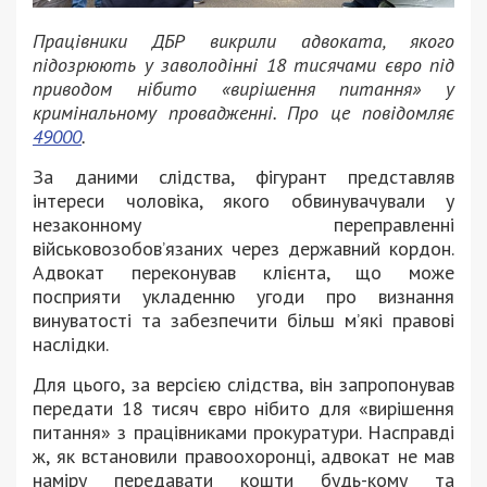
Працівники ДБР викрили адвоката, якого
підозрюють у заволодінні 18 тисячами євро під
приводом нібито «вирішення питання» у
кримінальному провадженні. Про це повідомляє
49000
.
За даними слідства, фігурант представляв
інтереси чоловіка, якого обвинувачували у
незаконному переправленні
військовозобов’язаних через державний кордон.
Адвокат переконував клієнта, що може
посприяти укладенню угоди про визнання
винуватості та забезпечити більш м’які правові
наслідки.
Для цього, за версією слідства, він запропонував
передати 18 тисяч євро нібито для «вирішення
питання» з працівниками прокуратури. Насправді
ж, як встановили правоохоронці, адвокат не мав
наміру передавати кошти будь-кому та