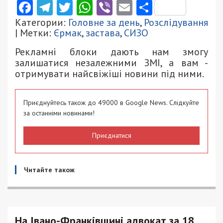
Facebook
Telegram
Twitter
WhatsApp
Viber
Email
Поділити
Категории:
Головне за день
,
Розслідування
| Метки:
Єрмак
,
застава
,
СИЗО
Рекламні блоки дають нам змогу
залишатися незалежними ЗМІ, а вам -
отримувати найсвіжіші новини під ними.
Приєднуйтесь також до 49000 в Google News. Слідкуйте
за останніми новинами!
Приєднатися
Читайте також
На Івано-Франківщині адвокат за 18