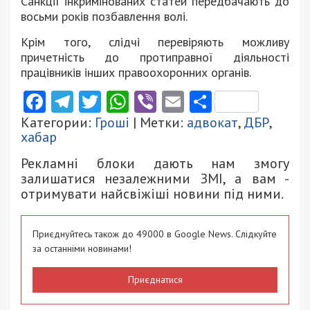
Санкції інкримінованих статей передбачають до
восьми років позбавлення волі.
Крім того, слідчі перевіряють можливу
причетність до протиправної діяльності
працівників інших правоохоронних органів.
Facebook
Telegram
Twitter
WhatsApp
Viber
Email
Поділити
Категории:
Гроші
| Метки:
адвокат
,
ДБР
,
хабар
Рекламні блоки дають нам змогу
залишатися незалежними ЗМІ, а вам -
отримувати найсвіжіші новини під ними.
Приєднуйтесь також до 49000 в Google News. Слідкуйте
за останніми новинами!
Приєднатися