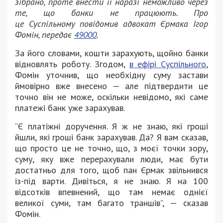
зібрано, проте внести її наразі неможливо через
те, що банки не працюють. Про
це Суспільному повідомив адвокат Єрмака Ігор
Фомін, передає
49000
.
За його словами, кошти зарахують, щойно банки
відновлять роботу. Згодом,
в ефірі Суспільного
,
Фомін уточнив, що необхідну суму застави
ймовірно вже внесено — але підтвердити це
точно він не може, оскільки невідомо, які саме
платежі банк уже зарахував.
“Є платіжні доручення. Я ж не знаю, які гроші
йшли, які гроші банк зарахував. Да? Я вам сказав,
що просто це не точно, що, з моєї точки зору,
суму, яку вже перерахували люди, має бути
достатньо для того, щоб пан Єрмак звільнився
із-під варти. Дивіться, я не знаю. Я на 100
відсотків впевнений, що там немає однієї
великої суми, там багато траншів”, — сказав
Фомін.