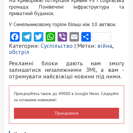
На Криворіжжі потерпали Кривий Ріг і Софіївська
громада. Понівечені інфраструктура та
приватний будинок.
У Синельниковому горіли більш ніж 10 автівок.
Facebook
Telegram
Twitter
WhatsApp
Viber
Email
Поділити
Категории:
Суспільство
| Метки:
війна
,
обстріл
Рекламні блоки дають нам змогу
залишатися незалежними ЗМІ, а вам -
отримувати найсвіжіші новини під ними.
Приєднуйтесь також до 49000 в Google News. Слідкуйте
за останніми новинами!
Приєднатися