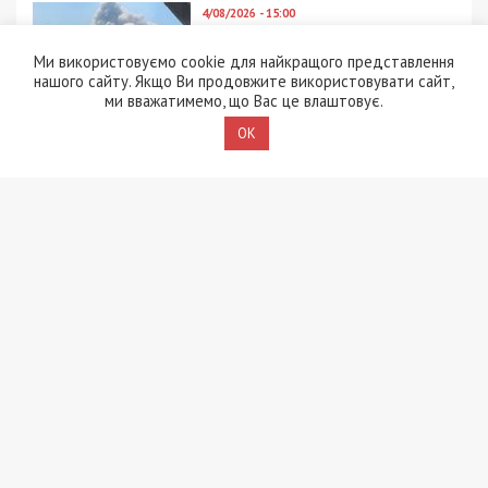
4/08/2026 - 15:00
Вибухи на полігоні у
Хмельницькому: слідство
Ми використовуємо cookie для найкращого представлення
перевіряє дві версії
нашого сайту. Якщо Ви продовжите використовувати сайт,
ми вважатимемо, що Вас це влаштовує.
OK
3/08/2026 - 13:30
В Одесі чоловік відкрив
стрілянину по
працівниках ТЦК:
поранено чотирьох
військовослужбовців
2/08/2026 - 21:02
Головний інженер АТ
“Смоли” з Кам’янського
намагався відкупитися
від СБУ за $50 тисяч:
вирок суду
2/08/2026 - 12:02
Держслужбовця з
Тернопільщини