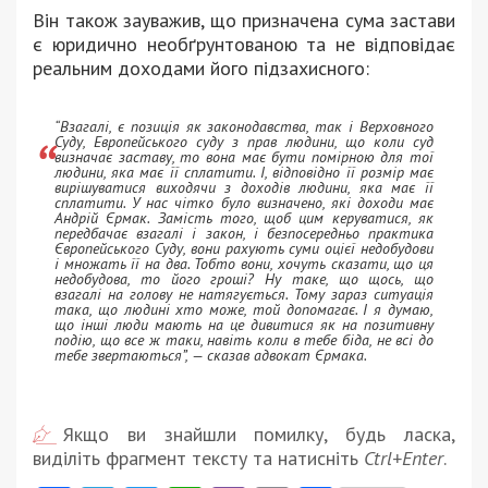
Він також зауважив, що призначена сума застави
є юридично необґрунтованою та не відповідає
реальним доходами його підзахисного:
“Взагалі, є позиція як законодавства, так і Верховного
Суду, Европейського суду з прав людини, що коли суд
визначає заставу, то вона має бути помірною для тої
людини, яка має її сплатити. І, відповідно її розмір має
вирішуватися виходячи з доходів людини, яка має її
сплатити. У нас чітко було визначено, які доходи має
Андрій Єрмак. Замість того, щоб цим керуватися, як
передбачає взагалі і закон, і безпосередньо практика
Європейського Суду, вони рахують суми оцієї недобудови
і множать її на два. Тобто вони, хочуть сказати, що ця
недобудова, то його гроші? Ну таке, що щось, що
взагалі на голову не натягується. Тому зараз ситуація
така, що людині хто може, той допомагає. І я думаю,
що інші люди мають на це дивитися як на позитивну
подію, що все ж таки, навіть коли в тебе біда, не всі до
тебе звертаються”, — сказав адвокат Єрмака.
Якщо ви знайшли помилку, будь ласка,
виділіть фрагмент тексту та натисніть
Ctrl+Enter
.