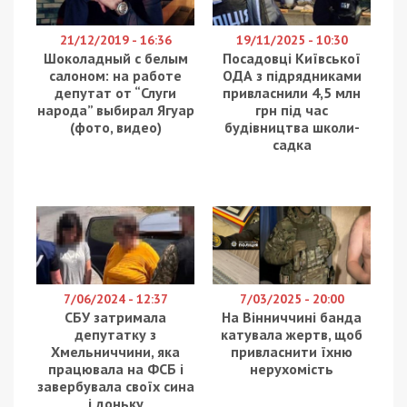
21/12/2019 - 16:36
19/11/2025 - 10:30
Шоколадный с белым
Посадовці Київської
салоном: на работе
ОДА з підрядниками
депутат от “Слуги
привласнили 4,5 млн
народа” выбирал Ягуар
грн під час
(фото, видео)
будівництва школи-
садка
7/06/2024 - 12:37
7/03/2025 - 20:00
СБУ затримала
На Вінниччині банда
депутатку з
катувала жертв, щоб
Хмельниччини, яка
привласнити їхню
працювала на ФСБ і
нерухомість
завербувала своїх сина
і доньку