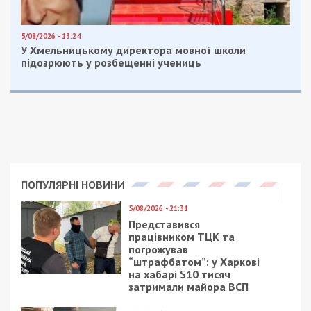
контрактів, оформлення митних декларацій та
логістику.
Де використовували обладнання та яке
покарання загрожує
Слідство встановило, що поставлене в Росію
обладнання використовувалося в медичних
програмах, зокрема для реабілітації
військовослужбовців, які брали участь у війні
проти України.
Наразі організатор схеми переховується від
слідства, його оголошено в розшук. Усім шістьом
фігурантам повідомлено про підозру за ч. 2 ст.
28, ч. 4 ст. 111-1 КК України (провадження
господарської діяльності у взаємодії з
державою-агресором).
Нагадаємо, раніше ми повідомляли про те, що
російський агент на Одещині отримав 15 років
тюрми.