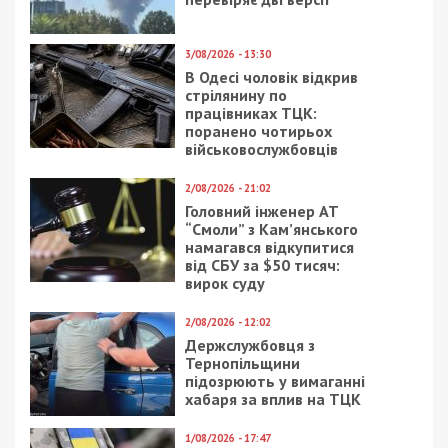
Предыдущая статья:
Катування ув’язнених: у Харкові
затримали керівництво колонії, що
змушувало людей працювати
безкоштовно
Следующая статья:
Понад чотири десятки атак протягом дня
пережили Синельниківський і
Нікопольський райони
СУСПІЛЬСТВО
16/06/2020 - 15:24
14/07/2021 - 22:00