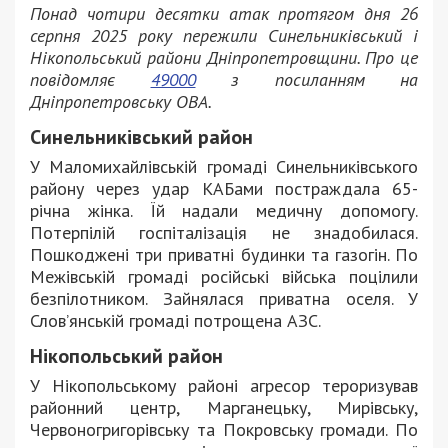
Понад чотири десятки атак протягом дня 26
серпня 2025 року пережили Синельниківський і
Нікопольський райони Дніпропетровщини. Про це
повідомляє
49000
з посиланням на
Дніпропетровську ОВА.
Синельниківський район
У Маломихайлівській громаді Синельниківського
району через удар КАБами постраждала 65-
річна жінка. Їй надали медичну допомогу.
Потерпілій госпіталізація не знадобилася.
Пошкоджені три приватні будинки та газогін. По
Межівській громаді російські війська поцілили
безпілотником. Зайнялася приватна оселя. У
Слов’янській громаді потрощена АЗС.
Нікопольський район
У Нікопольському районі агресор тероризував
районний центр, Марганецьку, Мирівську,
Червоногригорівську та Покровську громади. По