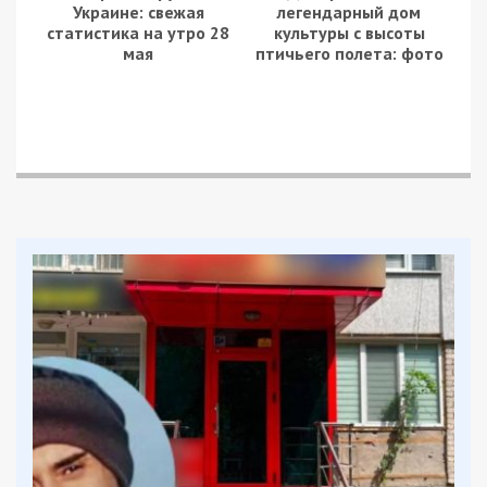
Як працювала злочинна схема
За даними слідства, підприємець, який
контролював кілька підприємств у Полтавській
області, попри запроваджені заборони,
організував незаконний експорт своєї продукції
до РФ. Зокрема, обладнання постачали
підприємству, яким керувала консультантка
Держдуми РФ.
Щоб обійти санкції, зловмисники маскували
реальні напрями експорту. Формально продукція
прямувала на ринки Європи чи Середньої Азії,
але насправді відправлялася до російських
комерційних структур. Протягом 2022–2024
років таким чином за кордон було відправлено
сім партій обладнання.
До схеми було залучено директорів і працівників
підприємств. Вони відповідали за виготовлення
продукції, укладання зовнішньоекономічних