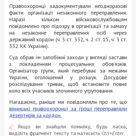
Правоохоронці задокументували неодноразові
факти організації незаконного переправлення.
Наразі кільком військовослужбовцям
повідомлено про підозру в організації та замаху
на незаконне переправлення осіб через
державний кордон (ч. 3 ст. 332, ч. 2 ст. 15, ч. 3 ст.
332 КК України).
Суд обрав їм запобіжні заходи у вигляді застави
з покладенням процесуальних обов’язків.
Організатор групи, який перебуває за межами
України, оголошений у розшук. Досудове
розслідування триває, щоб встановити повне
коло всіх учасників злочинного угруповання.
Нагадаємо, раніше ми повідомляли про те, що
вінницькі правоохоронці за гроші переправляли
дезертирів за кордон.
Якщо ви знайшли помилку, будь ласка,
виділіть фрагмент тексту та натисніть
Ctrl+Enter
.