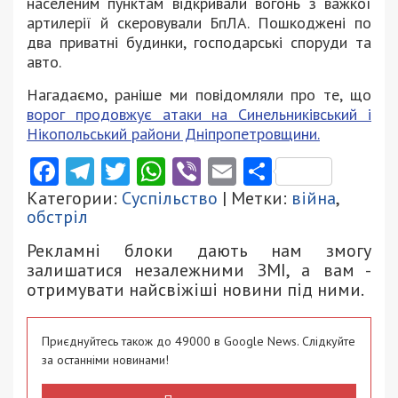
населеним пунктам відкривали вогонь з важкої
артилерії й скеровували БпЛА. Пошкоджені по
два приватні будинки, господарські споруди та
авто.
Нагадаємо, раніше ми повідомляли про те, що
ворог продовжує атаки на Синельниківський і
Нікопольський райони Дніпропетровщини.
Facebook
Telegram
Twitter
WhatsApp
Viber
Email
Поділити
Категории:
Суспільство
| Метки:
війна
,
обстріл
Рекламні блоки дають нам змогу
залишатися незалежними ЗМІ, а вам -
отримувати найсвіжіші новини під ними.
Приєднуйтесь також до 49000 в Google News. Слідкуйте
за останніми новинами!