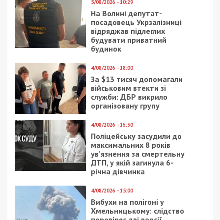
Facebook
Telegram
Twitter
WhatsApp
Viber
Email
Поділити
Категории:
Популярні новини
,
Суспільство
| Метки:
війна з росією
,
розслідування
Рекламні блоки дають нам змогу
залишатися незалежними ЗМІ, а вам -
отримувати найсвіжіші новини під ними.
Приєднуйтесь також до 49000 в Google News. Слідкуйте
за останніми новинами!
Приєднатися
Читайте також