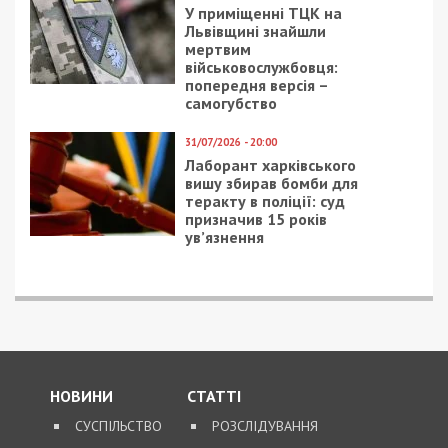
В Украине хотят
В Днепре появился
усилить наказание за
«маньяк», который
отсутствие маски на
атакует самокаты:
лице
фото
28/05/2020 - 9:52
13/04/2021 - 17:15
Коронавирус в
В Днепре показали
Украине: свежая
легендарный дом
статистика на утро 28
культуры с высоты
мая
птичьего полета: фото