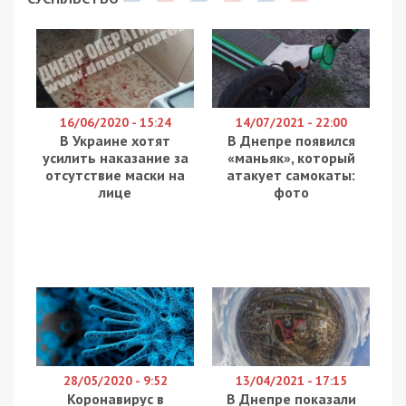
Прокуратура Полтавської області повідомила
про підозру підприємцю та п’ятьом його
спільникам, які організували схему незаконного
постачання медичного та косметологічного
обладнання до Росії. Учасники схеми завдали
шкоди державним інтересам, працюючи на
державу-агресора в умовах війни. Про це
повідомляє
49000
з посиланням на Офіс
Генпрокурора.