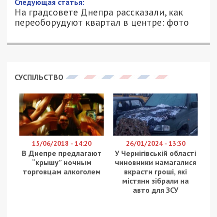
АЛЕКСАНДР КЛИМОВ - СПЕЦИАЛЬНО
6373
ДЛЯ 49000.COM.UA
В Днепре в возрасте 55 лет ушел из жизни актер
театра КВН ДГУ Владислав Шмидт. Об этом
сообщила Виктория Векслярская, коллега
умершего.
Друзья, у нас очень печальная новость. Сегодня из жизни
ушел наш дорогой Жора, Владислав Шмидт, — отметила
Векслярская.
Владислав Шмидт родился 12 сентября 1966
года. Выступать с театром КВН ДГУ начал с
октября 1987 года. Исполнял роли А. Иванова в
циклах «Вокруг плача» (1987-1999), Дуремар
(«Золотой ключик»,1988), Выталкиватель
парашютистов («Ненависть с первого
взгляда»,1992), Гpузин («Эмманюэль»,1993),