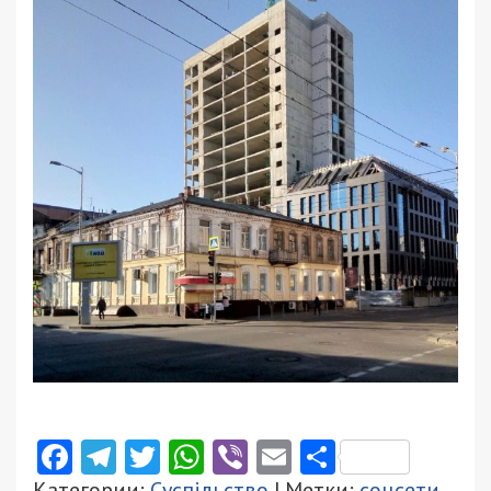
Facebook
Telegram
Twitter
WhatsApp
Viber
Email
Поділити
Категории:
Суспільство
| Метки:
соцсети
,