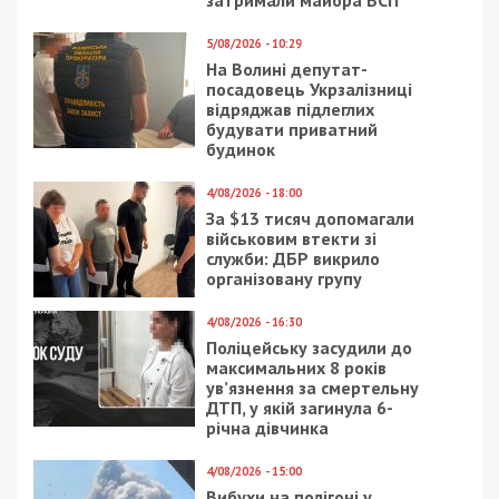
15/06/2018 - 14:20
26/01/2024 - 13:30
В Днепре предлагают
У Чернігівській області
“крышу” ночным
чиновники намагалися
торговцам алкоголем
вкрасти гроші, які
містяни зібрали на
авто для ЗСУ
15/02/2026 - 17:47
31/03/2021 - 22:00
Начальника охорони
В День смеха днепрян
Хмельницької АЕС
развеселят
засудили за обіцянку
карикатуры