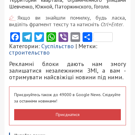
Шевченко, Южной, Паторжинского, Гоголя.
Якщо ви знайшли помилку, будь ласка,
виділіть фрагмент тексту та натисніть
Ctrl+Enter
.
Facebook
Telegram
Twitter
WhatsApp
Viber
Email
Поділити
Категории:
Суспільство
| Метки:
строительство
Рекламні блоки дають нам змогу
залишатися незалежними ЗМІ, а вам -
отримувати найсвіжіші новини під ними.
Приєднуйтесь також до 49000 в Google News. Слідкуйте
за останніми новинами!
Приєднатися