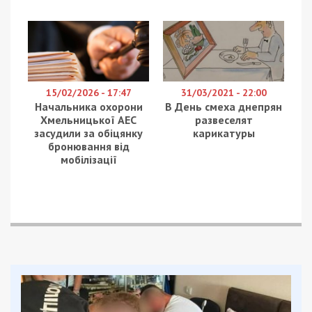
Основной («Офицеры тоже люди»,1995), Жора
(«Здравствуй, Оля»,1998).
Ранее мы сообщали:
Ушла из жизни председатель
профсоюзной организации медиков
Днепра
В Днепре умер заместитель директора
школы
По материалам
НМ
.