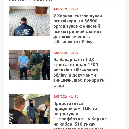
Приєднатися
Читайте також
Предыдущая статья:
Президентские рейтинги: Порошенко все
меньше отстает от Зеленского
Следующая статья:
Днепровский бизнес-центр вредит
исторической застройке
СУСПІЛЬСТВО