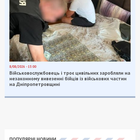
Facebook
Telegram
Twitter
WhatsApp
Viber
Email
Поділити
Категории:
Суспільство
| Метки:
смерть
Рекламні блоки дають нам змогу
залишатися незалежними ЗМІ, а вам -
отримувати найсвіжіші новини під ними.
Приєднуйтесь також до 49000 в Google News. Слідкуйте
за останніми новинами!