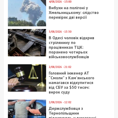
4/08/2026 - 15:00
Вибухи на полігоні у
Хмельницькому: слідство
перевіряє дві версії
3/08/2026 - 13:30
В Одесі чоловік відкрив
стрілянину по
працівниках ТЦК:
поранено чотирьох
військовослужбовців
2/08/2026 - 21:02
Головний інженер АТ
“Смоли” з Кам’янського
намагався відкупитися
від СБУ за $50 тисяч:
вирок суду
2/08/2026 - 12:02
Держслужбовця з
Тернопільщини
підозрюють у вимаганні