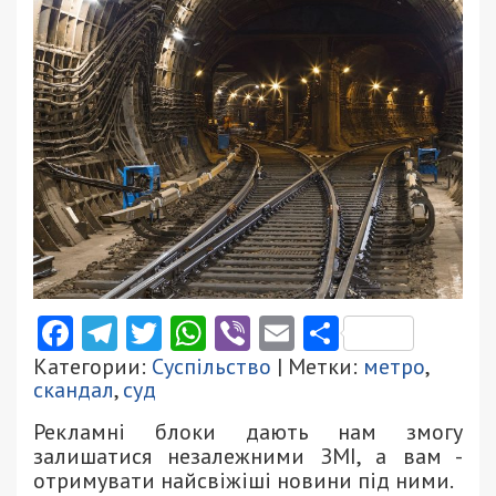
Facebook
Telegram
Twitter
WhatsApp
Viber
Email
Поділити
Категории:
Суспільство
| Метки:
метро
,
скандал
,
суд
Рекламні блоки дають нам змогу
залишатися незалежними ЗМІ, а вам -
отримувати найсвіжіші новини під ними.