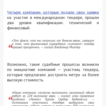
Четыре компании, которые подали свои заявки
на участие в международном тендере, прошли
два уровня квалификации: технический и
финансовый.
«Тот факт, что мы получили от банков аванс, говорит
о том, что финансовые учреждения считают: тендер
прошел прозрачно», — сказал Владимир Миллер.
Возможно, такие судебные процессы возникли
по инициативе компаний — участниц тендера,
которые предлагали достроить метро за более
высокую стоимость.
«Наша компания согласна выполнить указанный объем
работ за 224 миллиона евро, — сказал член правления
холдинга «Лимак» Турхан Сердар Баджаксиз. —
Остальные участники тендера выдвигали свои
стоимости работ, которые превышали 300 миллионов