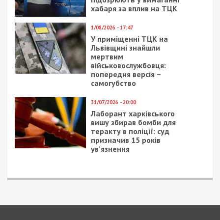
хабаря за вплив на ТЦК
1/08/2026 - 17:47
У приміщенні ТЦК на
Львівщині знайшли
мертвим
військовослужбовця:
попередня версія –
самогубство
31/07/2026 - 20:00
Лаборант харківського
вишу збирав бомби для
теракту в поліції: суд
призначив 15 років
ув’язнення