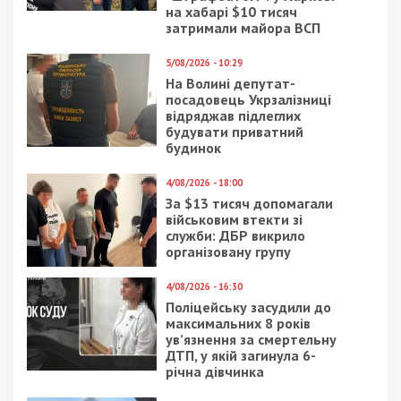
на хабарі $10 тисяч
затримали майора ВСП
5/08/2026 - 10:29
На Волині депутат-
посадовець Укрзалізниці
відряджав підлеглих
будувати приватний
будинок
4/08/2026 - 18:00
За $13 тисяч допомагали
військовим втекти зі
служби: ДБР викрило
організовану групу
4/08/2026 - 16:30
Поліцейську засудили до
максимальних 8 років
ув’язнення за смертельну
ДТП, у якій загинула 6-
річна дівчинка