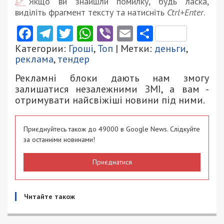
Якщо ви знайшли помилку, будь ласка,
виділіть фрагмент тексту та натисніть
Ctrl+Enter
.
Facebook
Telegram
Twitter
WhatsApp
Viber
Email
Поділити
Категории:
Гроші
,
Топ
| Метки:
деньги
,
реклама
,
тендер
Рекламні блоки дають нам змогу
залишатися незалежними ЗМІ, а вам -
отримувати найсвіжіші новини під ними.
Приєднуйтесь також до 49000 в Google News. Слідкуйте
за останніми новинами!
Приєднатися
Читайте також