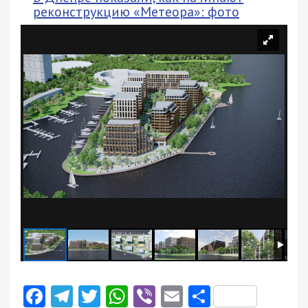
реконструкцию «Метеора»: фото
Facebook
Telegram
Twitter
WhatsApp
Viber
Email
Поділити