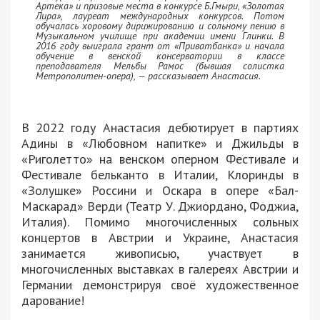
Артека» и призовые места в конкурсе Б.Гмыри, «Золотая
Лира», лауреат международных конкурсов. Потом
обучалась хоровому дирижированию и сольному пению в
Музыкальном училище при академии имени Глинки. В
2016 году выиграла грант от «Приватбанка» и начала
обучение в венской консерватории в классе
преподавателя Мельбы Рамос (бывшая солистка
Метрополитен-опера), — рассказывает Анастасия.
В 2022 году Анастасия дебютирует в партиях
Адины в «Любовном напитке» и Джильды в
«Риголетто» на венском оперном Фестивале и
Фестивале бельканто в Италии, Клоринды в
«Золушке» Россини и Оскара в опере «Бал-
Маскарад» Верди (Театр У. Джиордано, Фоджиа,
Италия). Помимо многочисленных сольных
концертов в Австрии и Украине, Анастасия
занимается живописью, участвует в
многочисленных выставках в галереях Австрии и
Германии демонстрируя своё художественное
дарование!