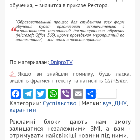
обучения, – значится в приказе Ректора.
“Образовательный процесс для студентов всех форм
обучения будет организован исключительно с
использованием технологий дистанционного обучения
(Microsoft Office 365), кроме проведения мероприятий по
аттестации”, – значится в тексте приказа.
По материалам:
DniproTV
Якщо ви знайшли помилку, будь ласка,
виділіть фрагмент тексту та натисніть
Ctrl+Enter
.
Facebook
Telegram
Twitter
WhatsApp
Viber
Email
Поділити
Категории:
Суспільство
| Метки:
вуз
,
ДНУ
,
карантин
Рекламні блоки дають нам змогу
залишатися незалежними ЗМІ, а вам -
отримувати найсвіжіші новини під ними.