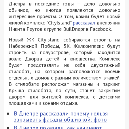
Днепра в последние годы – дело довольно
обычное, но иногда появляются довольно
интересные проекты. О том, каким будет новый
жилой комплекс “CityIsland”
рассказал
днепрянин
Никита Реутов в группе BuilDnepr в Facebook.
Новый ЖК CityIsland собираются строить на
Набережной Победы, 5К. Жилкомплекс будут
строить на полуострове, который находится
возле Дворца детей и юношества. Комплекс
будет представлять из себя двухэтажный
стилобат, на котором расположатся восемь
отдельных домов с разным количеством этажей.
В стилобате расположат магазины и паркинг.
Крыша стилобата, по сути, станет закрытым
двором для жителей комплекса, с детскими
площадками и зонами отдыха.
В Днепре рассказали почему нельзя
закрывать фасады обшивкой: фото
В Днепре показали, как начинают