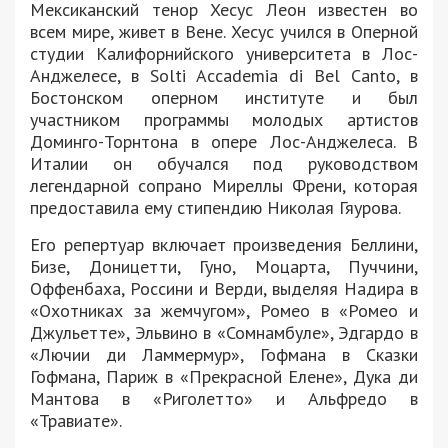
Мексиканский тенор Хесус Леон известен во
всем мире, живет в Вене. Хесус учился в Оперной
студии Калифорнийского университета в Лос-
Анджелесе, в Solti Accademia di Bel Canto, в
Бостонском оперном институте и был
участником программы молодых артистов
Доминго-Торнтона в опере Лос-Анджелеса. В
Италии он обучался под руководством
легендарной сопрано Миреллы Френи, которая
предоставила ему стипендию Николая Гяурова.
Его репертуар включает произведения Беллини,
Бизе, Доницетти, Гуно, Моцарта, Пуччини,
Оффенбаха, Россини и Верди, выделяя Надира в
«Охотниках за жемчугом», Ромео в «Ромео и
Джульетте», Эльвино в «Сомнамбуле», Эдгардо в
«Лючии ди Ламмермур», Гофмана в Сказки
Гофмана, Париж в «Прекрасной Елене», Дука ди
Мантова в «Риголетто» и Альфредо в
«Травиате».