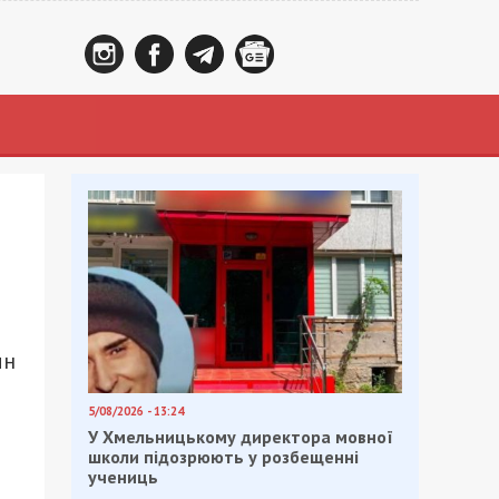
мн
5/08/2026 - 13:24
У Хмельницькому директора мовної
школи підозрюють у розбещенні
учениць