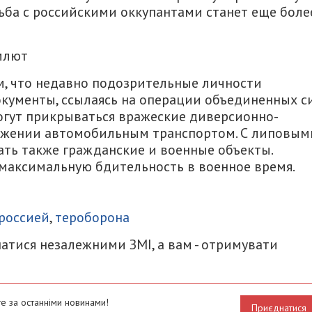
ьба с российскими оккупантами станет еще боле
млют
ом, что недавно подозрительные личности
кументы, ссылаясь на операции объединенных си
ут прикрываться вражеские диверсионно-
ижении автомобильным транспортом. С липовым
ть также гражданские и военные объекты.
максимальную бдительность в военное время.
итися
россией
,
тероборона
атися незалежними ЗМІ, а вам - отримувати
е за останніми новинами!
Приєднатися