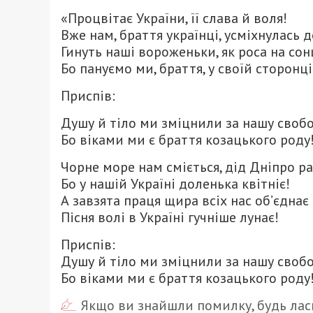
«Процвітає України, її слава й воля!
Вже нам, браття українці, усміхнулась д
Гинуть наші вороженьки, як роса на сон
Бо пануємо ми, браття, у своїй сторонці
Приспів:
Душу й тіло ми зміцнили за нашу свобо
Бо віками ми є браття козацького роду
Чорне море нам сміється, дід Дніпро ра
Бо у нашій Україні доленька квітніє!
А завзята праця щира всіх нас об’єднає
Пісня волі в Україні гучніше лунає!
Приспів:
Душу й тіло ми зміцнили за нашу свобо
Бо віками ми є браття козацького роду!
Якщо ви знайшли помилку, будь ласк