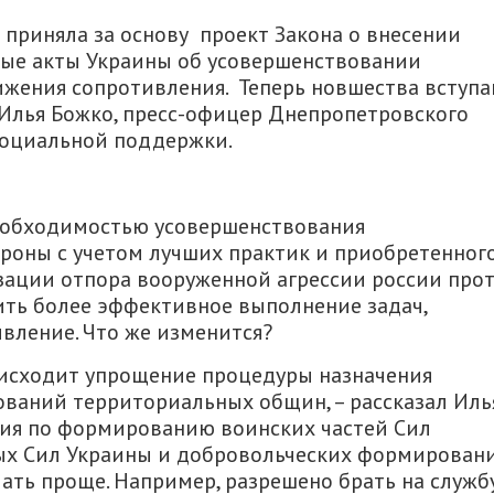
 приняла за основу проект Закона о внесении
ные акты Украины об усовершенствовании
жения сопротивления. Теперь новшества вступ
 Илья Божко, пресс-офицер Днепропетровского
социальной поддержки.
 необходимостью усовершенствования
ороны с учетом лучших практик и приобретенног
изации отпора вооруженной агрессии россии про
ить более эффективное выполнение задач,
вление. Что же изменится?
оисходит упрощение процедуры назначения
ваний территориальных общин, – рассказал Иль
ния по формированию воинских частей Сил
х Сил Украины и добровольческих формирован
ть проще. Например, разрешено брать на служб