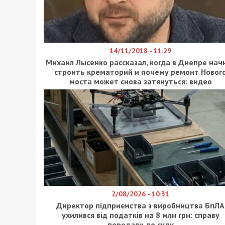
14/11/2018 - 11:29
Михаил Лысенко рассказал, когда в Днепре нач
строить крематорий и почему ремонт Новог
моста может снова затянуться: видео
2/08/2026 - 10:31
Директор підприємства з виробництва БпЛА
ухилився від податків на 8 млн грн: справу
передали до суду