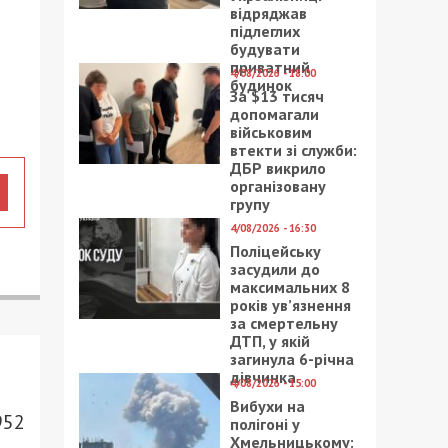
відряджав
підлеглих
будувати
приватний
4/08/2026 - 18:00
будинок
За $13 тисяч
допомагали
військовим
втекти зі служби:
ДБР викрило
організовану
групу
4/08/2026 - 16:30
Поліцейську
засудили до
максимальних 8
років ув’язнення
за смертельну
ДТП, у якій
загинула 6-річна
дівчинка
4/08/2026 - 15:00
Вибухи на
952
полігоні у
Хмельницькому: