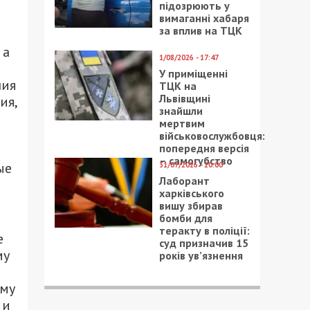
підозрюють у
вимаганні хабаря
за вплив на ТЦК
 а
1/08/2026 - 17:47
У приміщенні
ния
ТЦК на
Львівщині
ия,
знайшли
мертвим
військовослужбовця:
попередня версія
– самогубство
ые
31/07/2026 - 20:00
Лаборант
харківського
вишу збирав
бомби для
теракту в поліції:
е
суд призначив 15
му
років ув’язнення
ому
 и