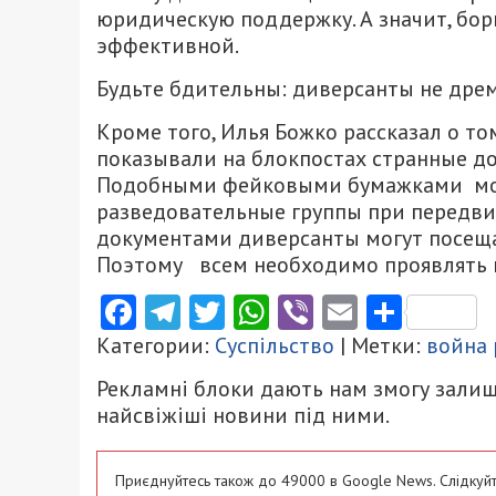
юридическую поддержку. А значит, бор
эффективной.
Будьте бдительны: диверсанты не дре
Кроме того, Илья Божко рассказал о т
показывали на блокпостах странные до
Подобными фейковыми бумажками мог
разведовательные группы при передв
документами диверсанты могут посеща
Поэтому всем необходимо проявлять 
Facebook
Telegram
Twitter
WhatsApp
Viber
Email
Поділ
Категории:
Суспільство
| Метки:
война 
Рекламні блоки дають нам змогу залиш
найсвіжіші новини під ними.
Приєднуйтесь також до 49000 в Google News. Слідкуйт