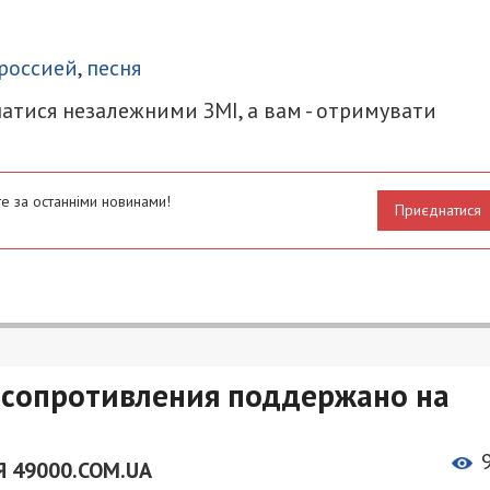
итися
россией
,
песня
атися незалежними ЗМІ, а вам - отримувати
е за останніми новинами!
Приєднатися
 сопротивления поддержано на
 49000.COM.UA