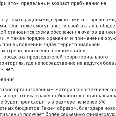
. При этом предельный возраст пребывания на
огут быть рядовыми, сержантами и старшинами,
и. Они тоже смогут внести свой вклад в общее
ой становится схема обеспечения очагов движе
и. А также порядок хранения и применения оруж
в при выполнении задач территориальной
усмотрено повышение полномочий и
, городских председателей территориального
рриториях, где непосредственно не ведутся боев
м нет.
ования
ктивно организованным материально-техническо
 и подготовка граждан Украины к национально
е будет происходить в размере не менее 5%
стных бюджетов. Таким образом, благодаря нов
тивления получает более серьезную финансовую