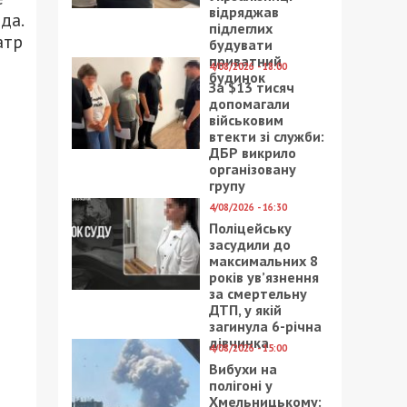
відряджав
да.
підлеглих
атр
будувати
приватний
4/08/2026 - 18:00
будинок
За $13 тисяч
допомагали
військовим
втекти зі служби:
ДБР викрило
організовану
групу
4/08/2026 - 16:30
Поліцейську
засудили до
максимальних 8
років ув’язнення
за смертельну
ДТП, у якій
загинула 6-річна
дівчинка
4/08/2026 - 15:00
Вибухи на
полігоні у
Хмельницькому: