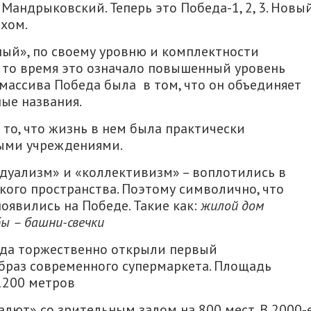
Мандрыковский. Теперь это Победа-1, 2, 3. Новы
хом.
ный», по своему уровню и комплектности
 то время это означало повышенный уровень
массива Победа была в том, что он объединяет
ые названия.
о, что жизнь в нем была практически
ыми учреждениями.
уализм» и «коллективизм» – воплотились в
ого пространства. Поэтому символично, что
явились на Победе. Такие как:
жилой дом
бы – башни-свечки
еда торжественно открыли первый
браз современного супермаркета. Площадь
 1200 метров
алют» со зрительным залом на 800 мест. В 2000-