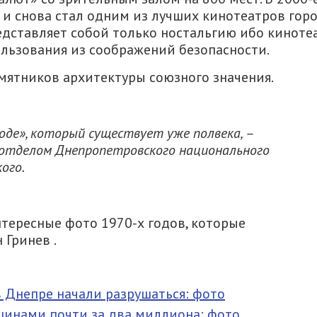
и снова стал одним из лучших кинотеатров горо
едставляет собой только ностальгию ибо киноте
ользования из соображений безопасности.
мятников архитектуры союзного значения.
роде», который существует уже полвека, –
отделом Днепропетровского национального
ого.
тересные фото 1970-х годов, которые
Гринев .
 Днепре начали разрушаться: фото
шинами почти за два миллиона: фото