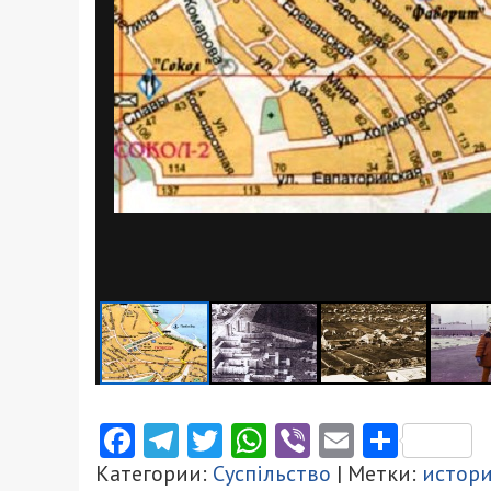
Facebook
Telegram
Twitter
WhatsApp
Viber
Email
Поділ
Категории:
Суспільство
| Метки:
истори