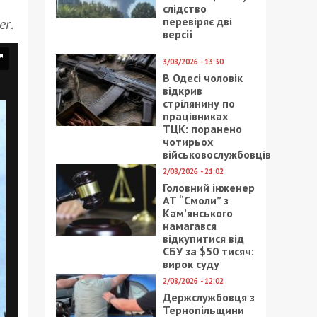
слідство
перевіряє дві
er
.
версії
3/08/2026 - 13:30
В Одесі чоловік
відкрив
стрілянину по
працівниках
ТЦК: поранено
чотирьох
військовослужбовців
2/08/2026 - 21:02
Головний інженер
АТ “Смоли” з
Кам’янського
намагався
відкупитися від
СБУ за $50 тисяч:
вирок суду
2/08/2026 - 12:02
Держслужбовця з
Тернопільщини