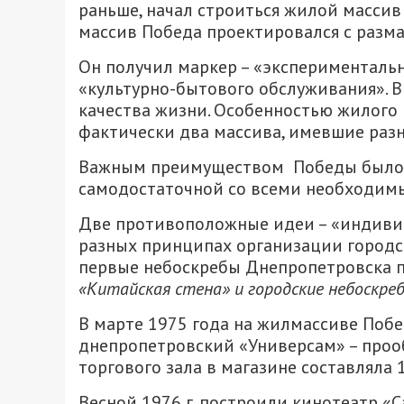
раньше, начал строиться жилой массив 
массив Победа проектировался с разма
Он получил маркер – «эксперименталь
«культурно-бытового обслуживания». В
качества жизни. Особенностью жилого 
фактически два массива, имевшие разн
Важным преимуществом Победы было т
самодостаточной со всеми необходим
Две противоположные идеи – «индивид
разных принципах организации городск
первые небоскребы Днепропетровска по
«Китайская стена» и городские небоскре
В марте 1975 года на жилмассиве Поб
днепропетровский «Универсам» – проо
торгового зала в магазине составляла
Весной 1976 г. построили кинотеатр «С