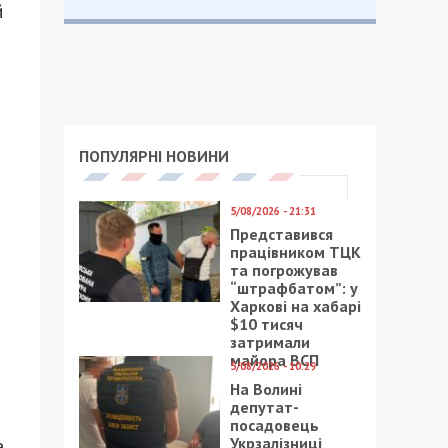
й
ПОПУЛЯРНІ НОВИНИ
5/08/2026 - 21:31
Представився
працівником ТЦК
та погрожував
“штрафбатом”: у
Харкові на хабарі
$10 тисяч
затримали
майора ВСП
5/08/2026 - 10:29
На Волині
депутат-
посадовець
Укрзалізниці
е