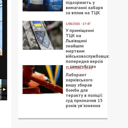
підозрюють у
вимаганні хабаря
за вплив на ТЦК
1/08/2026 - 17:47
У приміщенні
ТЦК на
Львівщині
знайшли
мертвим
військовослужбовця:
попередня версія
– самогубство
31/07/2026 - 20:00
Лаборант
харківського
вишу збирав
бомби для
теракту в поліції:
суд призначив 15
років ув’язнення