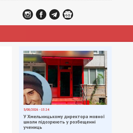
ь
5/08/2026 - 13:24
У Хмельницькому директора мовної
школи підозрюють у розбещенні
учениць