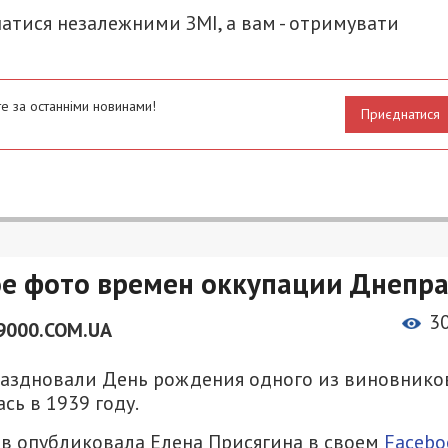
атися незалежними ЗМІ, а вам - отримувати
е за останніми новинами!
Приєднатися
ое фото времен оккупации Днепр
3
9000.COM.UA
праздновали День рождения одного из виновнико
сь в 1939 году.
ов опубликовала Елена Присягина в своем
Facebo