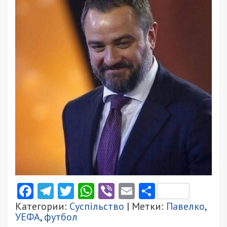
Facebook
Telegram
Twitter
WhatsApp
Viber
Email
Поділити
Категории:
Суспільство
| Метки:
Павелко
,
УЕФА
,
футбол