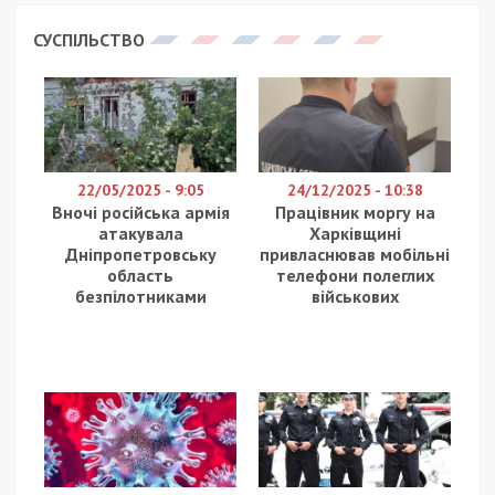
СУСПІЛЬСТВО
22/05/2025 - 9:05
24/12/2025 - 10:38
Вночі російська армія
Працівник моргу на
атакувала
Харківщині
Дніпропетровську
привласнював мобільні
область
телефони полеглих
безпілотниками
військових