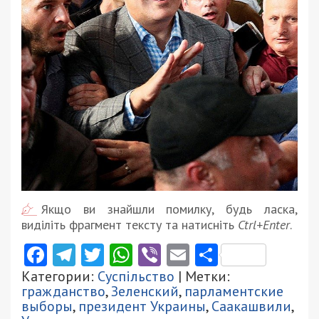
Якщо ви знайшли помилку, будь ласка,
виділіть фрагмент тексту та натисніть
Ctrl+Enter
.
Facebook
Telegram
Twitter
WhatsApp
Viber
Email
Поділити
Категории:
Суспільство
| Метки:
гражданство
,
Зеленский
,
парламентские
выборы
,
президент Украины
,
Саакашвили
,