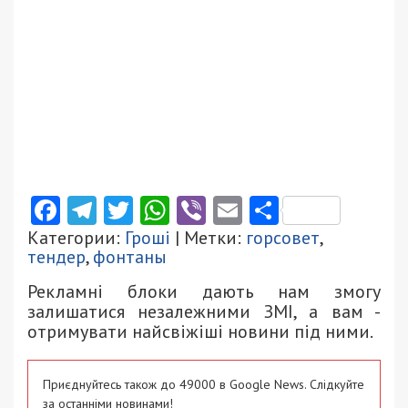
Facebook
Telegram
Twitter
WhatsApp
Viber
Email
Поділити
Категории:
Гроші
| Метки:
горсовет
,
тендер
,
фонтаны
Рекламні блоки дають нам змогу
залишатися незалежними ЗМІ, а вам -
отримувати найсвіжіші новини під ними.
Приєднуйтесь також до 49000 в Google News. Слідкуйте
за останніми новинами!