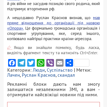
й рік війни не засудив позицію свого родича, який
підтримує вторгнення рф.
А нещодавно Руслан Краснов визнав, що
мав
пряме відношення до організації під назвою
«Опора».
Це формально громадська організація і
спортивне угрупування, яке, серед іншого,
копіювало найгірші практики країни-агресора.
Якщо ви знайшли помилку, будь ласка,
виділіть фрагмент тексту та натисніть
Ctrl+Enter
.
Facebook
Telegram
Twitter
WhatsApp
Viber
Email
Поділити
Категории:
Люди
,
Суспільство
| Метки:
Лачен
,
Руслан Краснов
,
скандал
Рекламні блоки дають нам змогу
залишатися незалежними ЗМІ, а вам -
отримувати найсвіжіші новини під ними.