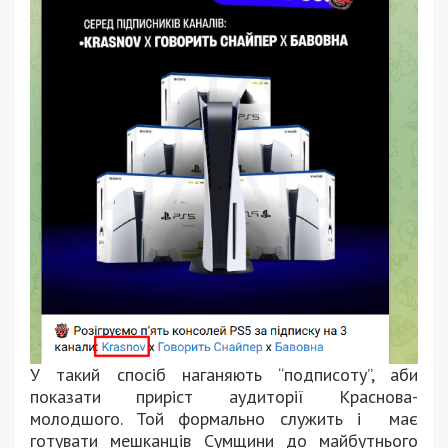
У такий спосіб наганяють “подписоту”, аби
показати приріст аудиторії Краснова-
молодшого. Той формально служить і має
готувати мешканців Сумщини до майбутнього