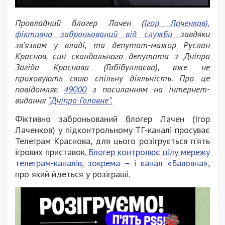
Провладний блогер Лачен (
Ігор Лаченков),
фіктивно заброньований від служби
завдяки
зв’язкам у владі, та депутат-мажор Руслан
Краснов, син скандального депутата з Дніпра
Загіда Краснова (Габібуллаєва), вже не
приховують свою спільну діяльність. Про це
повідомляє
49000
з посиланням на інтернет-
видання
“Дніпро Головне”.
Фіктивно заброньований блогер Лачен (Ігор
Лаченков) у підконтрольному ТГ-каналі просуває
Телеграм Краснова, для цього розігрується пʼять
ігрових приставок.
Блогер контролює цілу мережу
телеграм-каналів, зокрема – і канал «Бавовна»
,
про який йдеться у розіграші.