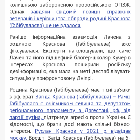
колишньою забороненою проросійською ОПЗЖ.
Однак
завдяки свідомій позиції справжніх
ветеранів і керівництва облради родині Краснова
(Габібуллаєва) це не вдалося.
Раніше інформаційна взаємодія Лачена з
родиною Краснова (Габібуллаєва) вже
фіксувалася. Експерти наголошували, що саме
Лачен та його підшефний блогер-школяр Кучер в
інтересах Краснова поширили російську
дезінформацію, яка мала на меті дестабілізувати
ситуацію у прифронтовому Дніпрі.
Родина Краснова (Габібуллаєва) має тісні зв’язки
з рф. Брат
Загіда Краснова (Габібуллаєва) – Раміз
Габібуллаєв є очільником селища та депутатом
регіонального парламенту в Дагестані, рф, від
партії путіна,
підтримує агресію проти України. Є
відомості, що брати досі мають спільні бізнес-
інтереси.
Руслан Краснов у 2021 р. відвідав
москву.
Врешті Загід Краснов (Габібуллаєв) на 5-