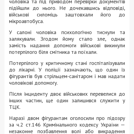
чоловіка та під приводом перевірки документів
підійшли до нього. Не дочекавшись відповіді,
військові силоміць заштовхали його до
мікроавтобуса.
У салоні чоловіка психологічно тиснули та
залякували. Згодом йому стало зле, однак
замість надання допомоги військові викинули
потерпілого біля смітника та поїхали.
Потерпілого у критичному стані госпіталізували
до лікарні. У поліції зазначають, що один із
фігурантів був стрільцем-санітаром і мав надати
чоловікові допомогу.
Після інциденту двоє військових перевелися до
інших частин, ще один залишився служити у
ТЦК.
Наразі двом фігурантам оголосили про підозру
за ч.2 ст.146 Кримінального кодексу України —
незаконне позбавлення волі або викрадення