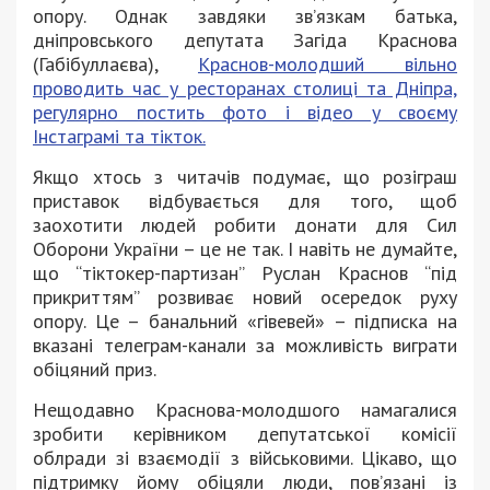
опору. Однак завдяки зв’язкам батька,
дніпровського депутата Загіда Краснова
(Габібуллаєва),
Краснов-молодший вільно
проводить час у ресторанах столиці та Дніпра,
регулярно постить фото і відео у своєму
Інстаграмі та тікток.
Якщо хтось з читачів подумає, що розіграш
приставок відбувається для того, щоб
заохотити людей робити донати для Сил
Оборони України – це не так. І навіть не думайте,
що “тіктокер-партизан” Руслан Краснов “під
прикриттям” розвиває новий осередок руху
опору. Це – банальний «гівевей» – підписка на
вказані телеграм-канали за можливість виграти
обіцяний приз.
Нещодавно Краснова-молодшого намагалися
зробити керівником депутатської комісії
облради зі взаємодії з військовими. Цікаво, що
підтримку йому обіцяли люди, пов’язані із