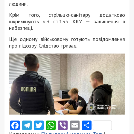
людини.
Крім того, стрільцю-санітару додатково
інкримінують ч.3 ст.135 ККУ — залишення в
небезпеці.
Ще одному військовому готують повідомлення
про підозру. Слідство триває.
Facebook
Telegram
Twitter
WhatsApp
Viber
Email
Поділити