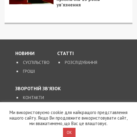
ув’язнення
НОВИНИ
СТАТТІ
СУСПІЛЬСТВО
РОЗСЛІДУВАННЯ
ГРОШІ
ЗВОРОТНІЙ ЗВ’ЯЗОК
КОНТАКТИ
Ми використовуємо cookie для найкращого представлення
SUPPORT@49000.COM.UA
нашого сайту. Якщо Ви продовжите використовувати сайт,
ми вважатимемо, що Вас це влаштовує.
© 2026, ВСІ ПРАВА ЗАХИЩЕНІ
49000.COM.UA
OK