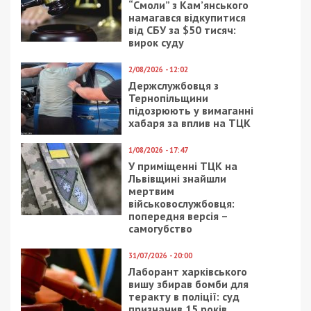
“Смоли” з Кам’янського
намагався відкупитися
від СБУ за $50 тисяч:
вирок суду
2/08/2026 - 12:02
Держслужбовця з
Тернопільщини
підозрюють у вимаганні
хабаря за вплив на ТЦК
1/08/2026 - 17:47
У приміщенні ТЦК на
Львівщині знайшли
мертвим
військовослужбовця:
попередня версія –
самогубство
31/07/2026 - 20:00
Лаборант харківського
вишу збирав бомби для
теракту в поліції: суд
призначив 15 років