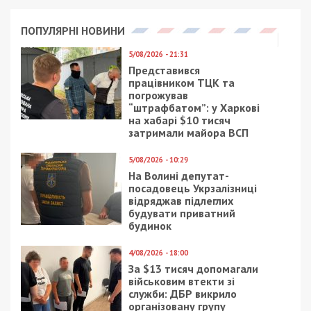
ПОПУЛЯРНІ НОВИНИ
5/08/2026 - 21:31
Представився
працівником ТЦК та
погрожував
“штрафбатом”: у Харкові
на хабарі $10 тисяч
затримали майора ВСП
5/08/2026 - 10:29
На Волині депутат-
посадовець Укрзалізниці
відряджав підлеглих
будувати приватний
будинок
4/08/2026 - 18:00
За $13 тисяч допомагали
військовим втекти зі
служби: ДБР викрило
організовану групу