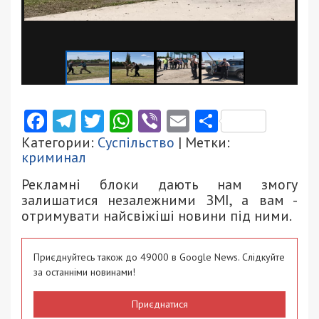
Facebook
Telegram
Twitter
WhatsApp
Viber
Email
Поділити
Категории:
Суспільство
| Метки:
криминал
Рекламні блоки дають нам змогу
залишатися незалежними ЗМІ, а вам -
отримувати найсвіжіші новини під ними.
Приєднуйтесь також до 49000 в Google News. Слідкуйте
за останніми новинами!
Приєднатися