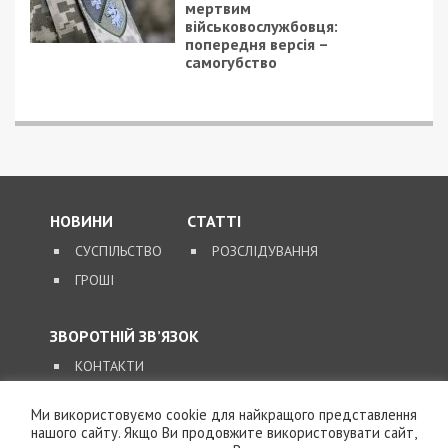
вивезення військовослужбовця з частини за 7 тисяч
доларів
ПОПУЛЯРНІ НОВИНИ
7/08/2026 - 15:00
На Закарпатті ТЦК
«списав» понад 1500
чоловік з військового
обліку, а документи
знищили, щоб прибрати
сліди
5/08/2026 - 21:31
Представився
Ми використовуємо cookie для найкращого представлення
працівником ТЦК та
нашого сайту. Якщо Ви продовжите використовувати сайт,
погрожував