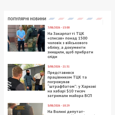
Читайте також
Предыдущая статья:
В Минздраве признали катастрофическое
положение с распространением рака в
Украине
Следующая статья:
Министр юстиции собирается обогатить
тюремщиков
СУСПІЛЬСТВО