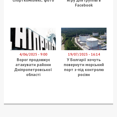
Женщину забрали в больницу №6 с диагнозами
перелом левого бедра и закрытая черепно-
мозговая травма.
В Днепре на Паникахи в
ДТП
пострадали 4 человека
ДТП
в Днепре: микроавтобус влетел в
остановку (фото, видео)