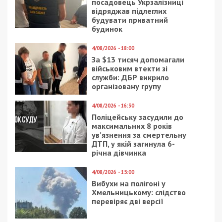
2/04/2020 - 10:03
19/07/2018 - 16:40
В Днепре на месте
В Днепре дети-
«Трудовых резервов»
айтишники
строят новый
разработали онлайн-
спорткомплекс: фото
игру для группы в
Facebook
4/06/2025 - 9:00
19/07/2023 - 16:14
Ворог продовжує
У Болгарії хочуть
атакувати райони
повернути морський
Дніпропетровської
порт з-під контролю
області
росіян