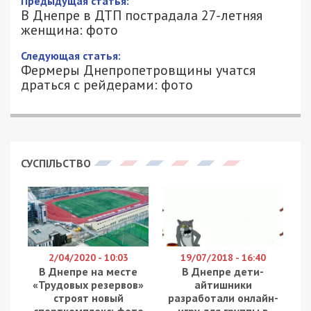
В Днепре в ДТП пострадала 27-летняя
женщина: фото
7/06/2020 - 15:01
АЛЕКСАНДР КЛИМОВ - СПЕЦИАЛЬНО
2142
ДЛЯ 49000.COM.UA
В Днепре на перекрестке улиц Гаванская и
Путевая 7 июня произошло ДТП с участием
автомобилей Ford и Mitsubishi. Об этом
сообщает «Днепр Оперативный».
По данным свидетелей, автомобиль Ford Transit
и Mitsubishi Pajero двигались по улице Гаванской
в сторону Самарского моста по правой полосе.
Когда водитель Ford пошел на обгон, человек за
рулем Mitsubishi сделал резкий поворот руля
влево. В этот момент случилось столкновение,
приведшее к тяжелым травмам у 27-летней
пассажирки Ford Transit.