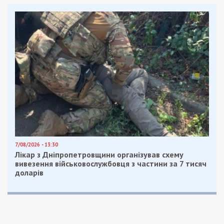
Facebook
Telegram
Twitter
WhatsApp
Viber
Email
Поділити
Категории:
Суспільство
| Метки:
Дтп
,
происшествия
Рекламні блоки дають нам змогу
залишатися незалежними ЗМІ, а вам -
отримувати найсвіжіші новини під ними.
Приєднуйтесь також до 49000 в Google News. Слідкуйте
за останніми новинами!
Приєднатися