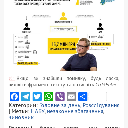
Якщо ви знайшли помилку, будь ласка,
виділіть фрагмент тексту та натисніть
Ctrl+Enter
.
Facebook
Telegram
Twitter
WhatsApp
Viber
Email
Поділити
Категории:
Головне за день
,
Розслідування
| Метки:
НАБУ
,
незаконне збагачення
,
чиновник
Рекламні блоки дають нам змогу