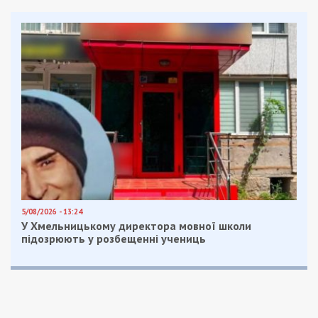
волі.
Facebook
Telegram
Twitter
WhatsApp
Viber
Email
Поділити
Категории:
Популярні новини
,
Суспільство
| Метки:
Верховная Рада
,
закон
,
крадіжка
Рекламні блоки дають нам змогу
залишатися незалежними ЗМІ, а вам -
отримувати найсвіжіші новини під ними.
Приєднуйтесь також до 49000 в Google News. Слідкуйте
за останніми новинами!
Приєднатися
Читайте також