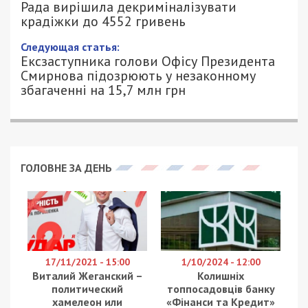
крадіжки до 4552 гривень
22/05/2024 - 17:00
АННА БАУМАН - СПЕЦИАЛЬНО ДЛЯ
1376
49000.COM.UA
Рада прийняла за основу законопроєкт №11068
про декриміналізацію крадіжки вартістю до 4552