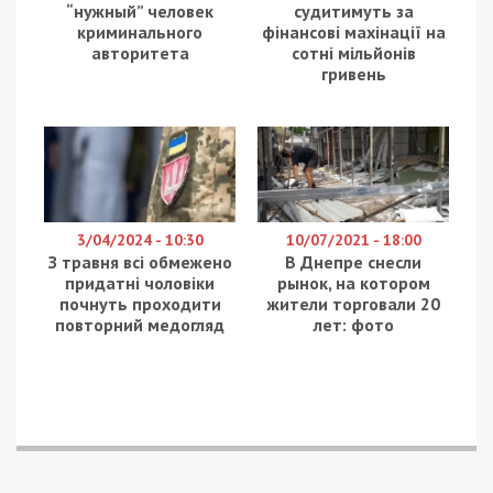
гривень. Про це повідомляє
49000
з посиланням
на нардепа Ярослава Железняка.
За це рішення у першому читанні проголосувало
265 народних депутатів.
Законопроектом пропонується
декриміналізувати крадіжки вартістю до 4552
гривень, однак ввести досить великі штрафи:
за дрібну крадіжку (850 – 5100 грн – за
крадіжку від 757 грн до 4552 грн)
за повторну – 5100 – 8500грн.
Нагадаємо, зараз дрібною вважається крадіжка
майна, вартість якого не перевищує 0,2
неоподатковуваного мінімуму доходів громадян
(302,8 гривні станом на 2024 рік).
Під час дії воєнного стану в країні такі крадіжки
автоматично кваліфікуються за ч. 4 ст. 185 КК, за
що передбачено від 5 до 8 років позбавлення