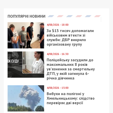
Предыдущая статья:
Мати прокурора Новомосковська
подарувала сину Toyota RAV4 і 400 000 грн
Следующая статья:
Окупанти били по Дніпропетровщині
ракетами, дронами і артилерією
ГОЛОВНЕ ЗА ДЕНЬ
17/11/2021 - 15:00
1/10/2024 - 12:00
Виталий Жеганский –
Колишніх
политический
топпосадовців банку