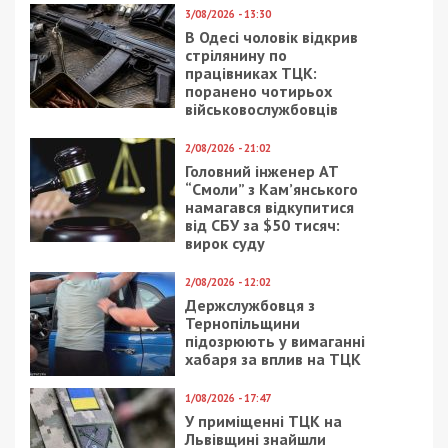
хамелеон или
«Фінанси та Кредит»
“нужный” человек
судитимуть за
криминального
фінансові махінації на
авторитета
сотні мільйонів
гривень
3/04/2024 - 10:30
10/07/2021 - 18:00
З травня всі обмежено
В Днепре снесли
придатні чоловіки
рынок, на котором
почнуть проходити
жители торговали 20
повторний медогляд
лет: фото