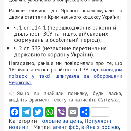
Раніше злочинні дії Ярового кваліфікували за
двома статтями Кримінального кодексу України:
ч. 1 ст. 114-1 (перешкоджання законній
діяльності ЗСУ та інших військових
формувань в особливий період);
ч. 2 ст. 332 (незаконне перетинання
державного кордону України).
Нагадаємо, раніше ми повідомляли про те, що
16-річна агентка російського ГРУ
під виглядом
поїздок у таксі шпигувала за оборонцями
Чернігова.
Якщо ви знайшли помилку, будь ласка,
виділіть фрагмент тексту та натисніть
Ctrl+Enter
.
Facebook
Telegram
Twitter
WhatsApp
Viber
Email
Поділити
Категории:
Головне за день
,
Популярні
новини
| Метки:
агент фсб
,
війна з росією
,