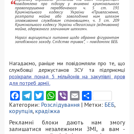
повідомлено про підозру у вчиненні кримінального
правопорушення передбаченого ч. 5 ст. 191
Кримінального кодексу України «Привласнення,
розтрата майна або заволодіння ним шляхом
зловживання службовим становищем», ч. 3 ст. 209
Кримінального кодексу України «Легалізація (відмивання)
майна, одержаного злочинним шляхом».
Наразі вирішується питання щодо обрання фігурантам
запобіжного заходу. Слідство триває”, – повідомляє БЕБ.
Нагадаємо, раніше ми повідомляли про те, що
службовці держустанов ЗСУ та підприємці
розікрали понад 5 мільйонів на закупівлі дров
для потреб армії.
Facebook
Telegram
Twitter
WhatsApp
Viber
Email
Поділити
Категории:
Розслідування
| Метки:
БЕБ
,
корупція
,
крадіжка
Рекламні блоки дають нам змогу
залишатися незалежними ЗМІ, а вам -