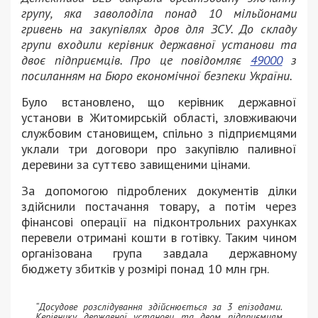
групу, яка заволоділа понад 10 мільйонами
гривень на закупівлях дров для ЗСУ. До складу
групи входили керівник державної установи та
двоє підприємців. Про це повідомляє
49000
з
посиланням на Бюро економічної безпеки України.
Було встановлено, що керівник державної
установи в Житомирській області, зловживаючи
службовим становищем, спільно з підприємцями
уклали три договори про закупівлю паливної
деревини за суттєво завищеними цінами.
За допомогою підроблених документів ділки
здійснили постачання товару, а потім через
фінансові операції на підконтрольних рахунках
перевели отримані кошти в готівку. Таким чином
організована група завдала державному
бюджету збитків у розмірі понад 10 млн грн.
“Досудове розслідування здійснюється за 3 епізодами.
Керівнику державної установи та двом підприємцям