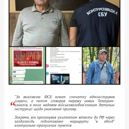
“За вказівкою ФСБ агент спочатку адміністрував
існуючі, а потім створив мережу нових Телеграм-
каналів, в яких надавав військовозобов’язаним детальні
інструкції щодо уникнення призову.
Зокрема, він пропонував ухилянтам втекти до РФ через
заздалегідь підготовлені маршрути “в обхід”
контрольно-пропускних пунктів