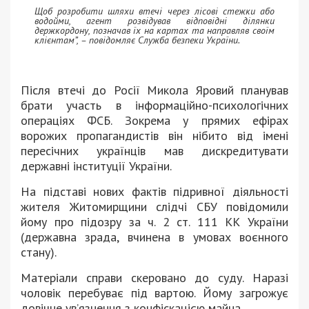
Щоб розробити шляхи втечі через лісові стежки або
водойми, агент розвідував відповідні ділянки
держкордону, позначав їх на картах та направляв своїм
клієнтам”, – повідомляє Служба безпеки України.
Після втечі до Росії Микола Яровий планував
брати участь в інформаційно-психологічних
операціях ФСБ. Зокрема у прямих ефірах
ворожих пропагандистів він нібито від імені
пересічних українців мав дискредитувати
державні інституції України.
На підставі нових фактів підривної діяльності
жителя Житомирщини слідчі СБУ повідомили
йому про підозру за ч. 2 ст. 111 КК України
(державна зрада, вчинена в умовах воєнного
стану).
Матеріали справи скеровано до суду. Наразі
чоловік перебуває під вартою. Йому загрожує
довічне ув’язнення з конфіскацією майна.