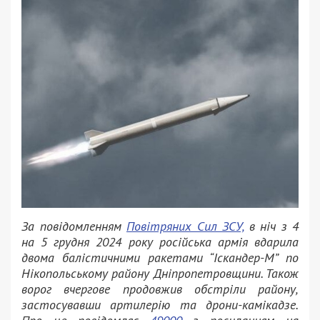
За повідомленням
Повітряних Сил ЗСУ,
в ніч з 4
на 5 грудня 2024 року російська армія вдарила
двома балістичними ракетами “Іскандер-М” по
Нікопольському району Дніпропетровщини. Також
ворог вчергове продовжив обстріли району,
застосувавши артилерію та дрони-камікадзе.