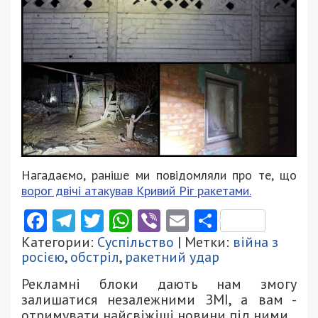
Нагадаємо, раніше ми повідомляли про те, що
ворог двічі атакував Кривий Ріг ракетами.
Facebook
Telegram
Twitter
WhatsApp
Viber
Email
Поділити
Категории:
Суспільство
| Метки:
війна з
росією
,
обстріл
,
ракетний удар
Рекламні блоки дають нам змогу
залишатися незалежними ЗМІ, а вам -
отримувати найсвіжіші новини під ними.