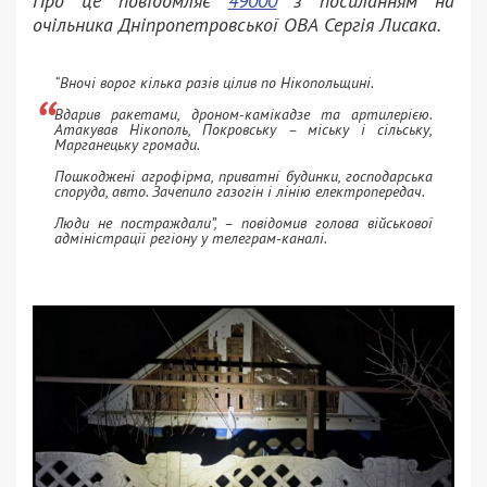
Про це повідомляє
49000
з посиланням на
очільника Дніпропетровської ОВА Сергія Лисака.
“Вночі ворог кілька разів цілив по Нікопольщині.
Вдарив ракетами, дроном-камікадзе та артилерією.
Атакував Нікополь, Покровську – міську і сільську,
Марганецьку громади.
Пошкоджені агрофірма, приватні будинки, господарська
споруда, авто. Зачепило газогін і лінію електропередач.
Люди не постраждали”, – повідомив голова військової
адміністрації регіону у телеграм-каналі.