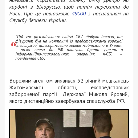
кордоні з Білоруссю, щоб потім переїхати до
Росії. Про це повідомляє
49000
з посиланням на
Службу безпеки України.
“Під час розслідування слідчі СБУ здобули докази, що
фігурант був на контакті із представниками ворожої
спецслужби, цілеспрямовано зривав мобілізацію в Україні
і після втечі до РФ планував брати участь в
інформаційно-психологічних операціях ФСБ”, –
повідомляє СБУ.
Ворожим агентом виявився 52-річний мешканець
Житомирської області, експредставник
забороненої партії “Держава” Микола Яровий,
якого дистанційно завербувала спецслужба РФ.