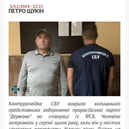
5/12/2024 - 12:22
ПЕТРО ЩУКІН
Контррозвідка СБУ викрила колишнього
представника забороненої проросійської партії
“Держава” на співпраці із ФСБ. Чоловіка
затримали у серпні цього року, коли він у ластах
намагався перепливти ділянку річку Дніпро на