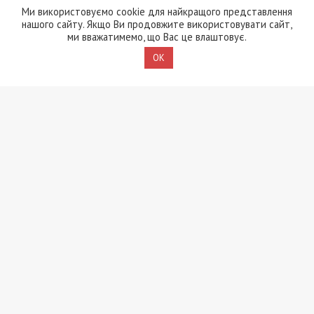
Ми використовуємо cookie для найкращого представлення
знищили, щоб прибрати
нашого сайту. Якщо Ви продовжите використовувати сайт,
сліди
ми вважатимемо, що Вас це влаштовує.
5/08/2026 - 21:31
OK
Представився
працівником ТЦК та
погрожував
“штрафбатом”: у Харкові
на хабарі $10 тисяч
затримали майора ВСП
5/08/2026 - 10:29
На Волині депутат-
посадовець Укрзалізниці
відряджав підлеглих
будувати приватний
будинок
4/08/2026 - 18:00
За $13 тисяч допомагали
військовим втекти зі
служби: ДБР викрило
організовану групу