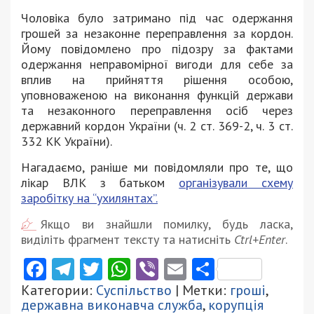
Чоловіка було затримано під час одержання
грошей за незаконне переправлення за кордон.
Йому повідомлено про підозру за фактами
одержання неправомірної вигоди для себе за
вплив на прийняття рішення особою,
уповноваженою на виконання функцій держави
та незаконного переправлення осіб через
державний кордон України (ч. 2 ст. 369-2, ч. 3 ст.
332 КК України).
Нагадаємо, раніше ми повідомляли про те, що
лікар ВЛК з батьком
організували схему
заробітку на “ухилянтах”.
Якщо ви знайшли помилку, будь ласка,
виділіть фрагмент тексту та натисніть
Ctrl+Enter
.
Facebook
Telegram
Twitter
WhatsApp
Viber
Email
Поділити
Категории:
Суспільство
| Метки:
гроші
,
державна виконавча служба
,
корупція