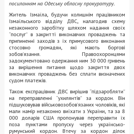
посиланням на Одеську обласну прокуратуру.
Житель Ізмаїла, будучи колишнім працівником
Ізмаїльського відділу ДВС, налагодив схему
незаконного заробітку шляхом надання своїх
“послуг” в закритті виконавчих проваджень та
припиненні заходів з їх примусового виконання
стосовно громадян, які мають боргові
зобов’язання. Правоохоронцями
задокументовано одержання ним 30 000 гривень
за вирішення питання щодо закриття двох
виконавчих проваджень без сплати визначених
судом платежів.
Також експрацівник ДВС вирішив “підзаробляти”
на переправленні “ухилянтів” за кордон. Він
підшуковував військовозобов’язаних чоловіків, які
мали намір незаконно виїхати з України, та за 8
000 доларів США пропонував переправити їх
поза пунктами пропуску через українсько-
румунський кордон. Втечу за кордон ділок