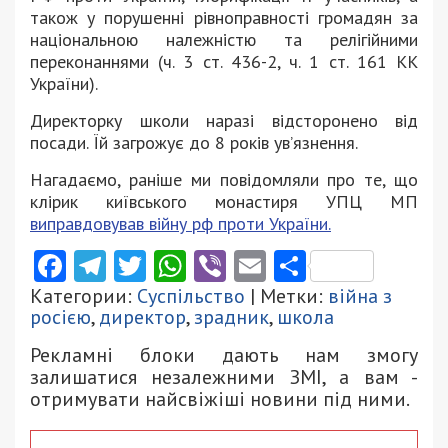
також у порушенні рівноправності громадян за
національною належністю та релігійними
переконаннями (ч. 3 ст. 436-2, ч. 1 ст. 161 КК
України).
Директорку школи наразі відсторонено від
посади. Їй загрожує до 8 років ув’язнення.
Нагадаємо, раніше ми повідомляли про те, що
клірик київського монастиря УПЦ МП
виправдовував війну рф проти України.
Facebook
Telegram
Twitter
WhatsApp
Viber
Email
Поділити
Категории:
Суспільство
| Метки:
війна з
росією
,
директор
,
зрадник
,
школа
Рекламні блоки дають нам змогу
залишатися незалежними ЗМІ, а вам -
отримувати найсвіжіші новини під ними.