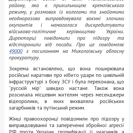
району, яка є прихильницею кремлівського
режиму, у розмовах із колегами та знайомими
неодноразово виправдовувала воєнні злочини
окупантів і намагалася дискредитувати
військово-політичне керівництво України.
Директорці повідомили про підозру та
відсторонили від посади. Про це повідомляє
49000
з посиланням на Миколаївську обласну
прокуратуру.
Зокрема встановлено, що вона поширювала
російські наративи про нібито удари по цивільній
інфраструктурі з боку ЗСУ і була переконана, що
“русскій мір” швидко настане. Також вона
розсилала місцевим жителям через месенджери
відеоролики, в яких вихваляла російських
загарбників та путінський режим.
Жінці правоохоронці повідомили про підозру у
виправдовуванні та запереченні збройної агресії
РФ проти України, глорифікації її учасників, а