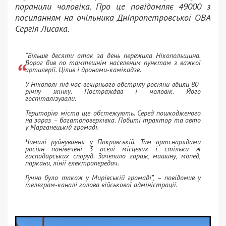
поранили чоловіка. Про це повідомляє 49000 з
посиланням на очільника Дніпропетровської ОВА
Сергія Лисака.
“Більше десяти атак за день пережила Нікопольщина.
Ворог бив по тамтешнім населеним пунктам з важкої
артилерії. Цілив і дронами-камікадзе.
У Нікополі під час вечірнього обстрілу росіяни вбили 80-
річну жінку. Постраждав і чоловік. Його
госпіталізували.
Територію міста ще обстежують. Серед пошкодженого
на зараз – багатоповерхівка. Побиті трактор та авто
у Марганецькій громаді.
Чималі руйнування у Покровській. Там артснарядами
росіян понівечені 3 оселі місцевих і стільки ж
господарських споруд. Зачепило гараж, машину, мопед,
паркани, лінії електропередач.
Гучно було також у Мирівській громаді”, – повідомив у
телеграм-каналі голова військової адміністрації.