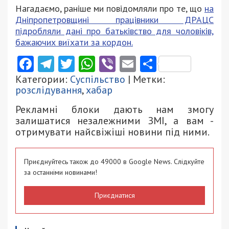
Нагадаємо, раніше ми повідомляли про те, що
на
Дніпропетровщині працівники ДРАЦС
підробляли дані про батьківство для чоловіків,
бажаючих виїхати за кордон.
Facebook
Telegram
Twitter
WhatsApp
Viber
Email
Поділити
Категории:
Суспільство
| Метки:
розслідування
,
хабар
Рекламні блоки дають нам змогу
залишатися незалежними ЗМІ, а вам -
отримувати найсвіжіші новини під ними.
Приєднуйтесь також до 49000 в Google News. Слідкуйте
за останніми новинами!
Приєднатися