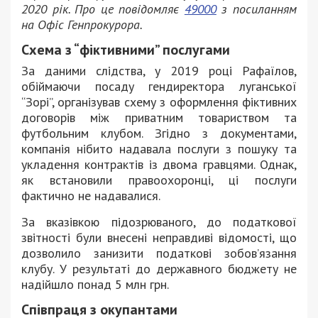
2020 рік. Про це повідомляє
49000
з посиланням
на Офіс Генпрокурора.
Схема з “фіктивними” послугами
За даними слідства, у 2019 році Рафаїлов,
обіймаючи посаду гендиректора луганської
“Зорі”, організував схему з оформлення фіктивних
договорів між приватним товариством та
футбольним клубом. Згідно з документами,
компанія нібито надавала послуги з пошуку та
укладення контрактів із двома гравцями. Однак,
як встановили правоохоронці, ці послуги
фактично не надавалися.
За вказівкою підозрюваного, до податкової
звітності були внесені неправдиві відомості, що
дозволило занизити податкові зобов’язання
клубу. У результаті до державного бюджету не
надійшло понад 5 млн грн.
Співпраця з окупантами