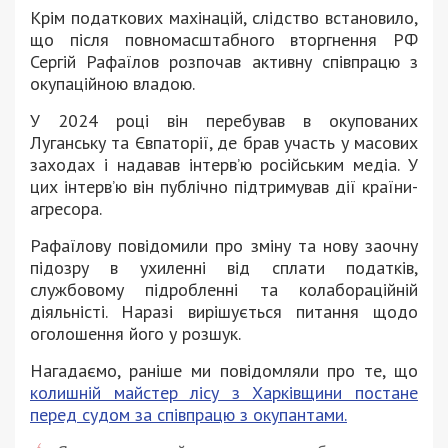
Крім податкових махінацій, слідство встановило,
що після повномасштабного вторгнення РФ
Сергій Рафаїлов розпочав активну співпрацю з
окупаційною владою.
У 2024 році він перебував в окупованих
Луганську та Євпаторії, де брав участь у масових
заходах і надавав інтерв’ю російським медіа. У
цих інтерв’ю він публічно підтримував дії країни-
агресора.
Рафаїлову повідомили про зміну та нову заочну
підозру в ухиленні від сплати податків,
службовому підробленні та колабораційній
діяльністі. Наразі вирішується питання щодо
оголошення його у розшук.
Нагадаємо, раніше ми повідомляли про те, що
колишній майстер лісу з Харківщини постане
перед судом за співпрацю з окупантами.