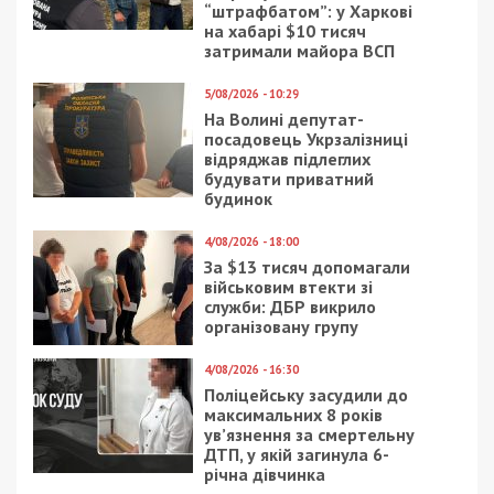
“штрафбатом”: у Харкові
на хабарі $10 тисяч
затримали майора ВСП
5/08/2026 - 10:29
На Волині депутат-
посадовець Укрзалізниці
відряджав підлеглих
будувати приватний
будинок
4/08/2026 - 18:00
За $13 тисяч допомагали
військовим втекти зі
служби: ДБР викрило
організовану групу
4/08/2026 - 16:30
Поліцейську засудили до
максимальних 8 років
ув’язнення за смертельну
ДТП, у якій загинула 6-
річна дівчинка