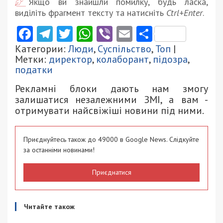
Якщо ви знайшли помилку, будь ласка,
виділіть фрагмент тексту та натисніть
Ctrl+Enter
.
Facebook
Telegram
Twitter
WhatsApp
Viber
Email
Поділити
Категории:
Люди
,
Суспільство
,
Топ
|
Метки:
директор
,
колаборант
,
підозра
,
податки
Рекламні блоки дають нам змогу
залишатися незалежними ЗМІ, а вам -
отримувати найсвіжіші новини під ними.
Приєднуйтесь також до 49000 в Google News. Слідкуйте
за останніми новинами!
Приєднатися
Читайте також