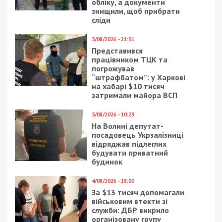
обліку, а документи
знищили, щоб прибрати
сліди
5/08/2026 - 21:31
Представився
працівником ТЦК та
погрожував
“штрафбатом”: у Харкові
на хабарі $10 тисяч
затримали майора ВСП
5/08/2026 - 10:29
На Волині депутат-
посадовець Укрзалізниці
відряджав підлеглих
будувати приватний
будинок
4/08/2026 - 18:00
За $13 тисяч допомагали
військовим втекти зі
служби: ДБР викрило
організовану групу