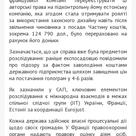
французької компанії перереєструвати ці
авторські права на підконтрольну йому естонську
компанію, яка згодом стала отримувати роялті
за використання захисного дизайну навіть після
звільнення чиновника з посади. Частину коштів,
зокрема 124 790 дол., було перераховано на
рахунок його доньки.
Зазначається, що ця справа вже була предметом
розслідування: раніше експосадовцю повідомили
про підозру за фактом заволодіння коштами
державного підприємства шляхом завищення цін
на постачання голограм у 4-6 разів.
Як зазначили у САП, ключовим елементом
розслідування є міжнародна взаємодія в межах
спільної слідчої групи (JIT) України, Франції,
Естонії за координації Eurojust.
Кожна держава здійснює власні процесуальні дії
щодо своїх громадян. У Франції правоохоронні
органи надають правову оцінку діям осіб,