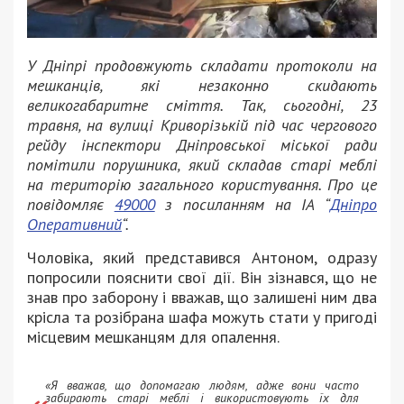
У Дніпрі продовжують складати протоколи на
мешканців, які незаконно скидають
великогабаритне сміття. Так, сьогодні, 23
травня, на вулиці Криворізькій під час чергового
рейду інспектори Дніпровської міської ради
помітили порушника, який складав старі меблі
на територію загального користування. Про це
повідомляє
49000
з посиланням на ІА “
Дніпро
Оперативний
“.
Чоловіка, який представився Антоном, одразу
попросили пояснити свої дії. Він зізнався, що не
знав про заборону і вважав, що залишені ним два
крісла та розібрана шафа можуть стати у пригоді
місцевим мешканцям для опалення.
«Я вважав, що допомагаю людям, адже вони часто
забирають старі меблі і використовують їх для