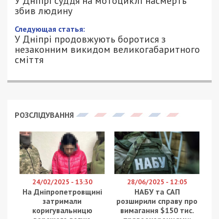
У Дніпрі суддя на мотоциклі насмерть
збив людину
Следующая статья:
У Дніпрі продовжують боротися з
незаконним викидом великогабаритного
сміття
РОЗСЛІДУВАННЯ
24/02/2025 - 13:30
28/06/2025 - 12:05
На Дніпропетровщині
НАБУ та САП
затримали
розширили справу про
коригувальницю
вимагання $150 тис.