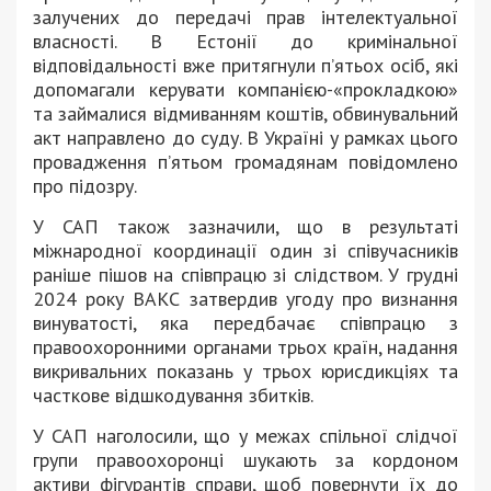
залучених до передачі прав інтелектуальної
власності. В Естонії до кримінальної
відповідальності вже притягнули п’ятьох осіб, які
допомагали керувати компанією-«прокладкою»
та займалися відмиванням коштів, обвинувальний
акт направлено до суду. В Україні у рамках цього
провадження п’ятьом громадянам повідомлено
про підозру.
У САП також зазначили, що в результаті
міжнародної координації один зі співучасників
раніше пішов на співпрацю зі слідством. У грудні
2024 року ВАКС затвердив угоду про визнання
винуватості, яка передбачає співпрацю з
правоохоронними органами трьох країн, надання
викривальних показань у трьох юрисдикціях та
часткове відшкодування збитків.
У САП наголосили, що у межах спільної слідчої
групи правоохоронці шукають за кордоном
активи фігурантів справи, щоб повернути їх до