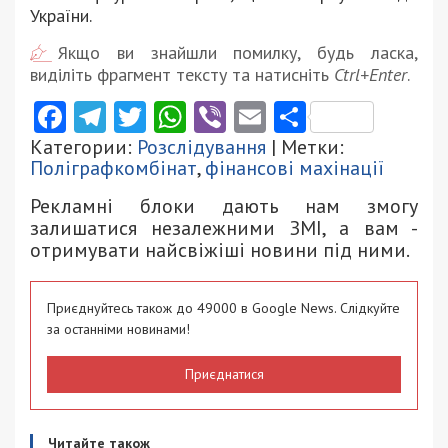
України.
Якщо ви знайшли помилку, будь ласка,
виділіть фрагмент тексту та натисніть
Ctrl+Enter
.
Facebook
Telegram
Twitter
WhatsApp
Viber
Email
Поділити
Категории:
Розслідування
| Метки:
Поліграфкомбінат
,
фінансові махінації
Рекламні блоки дають нам змогу
залишатися незалежними ЗМІ, а вам -
отримувати найсвіжіші новини під ними.
Приєднуйтесь також до 49000 в Google News. Слідкуйте
за останніми новинами!
Приєднатися
Читайте також