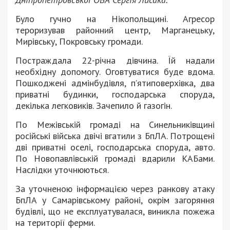
Було гучно на Нікопольщині. Агресор
тероризував районний центр, Марганецьку,
Мирівську, Покровську громади.
Постраждала 22-річна дівчина. Їй надали
необхідну допомогу. Оговтуватися буде вдома.
Пошкоджені адмінбудівля, п’ятиповерхівка, два
приватні будинки, господарська споруда,
декілька легковиків. Зачепило й газогін.
По Межівській громаді на Синельниківщині
російські війська двічі вгатили з БпЛА. Потрощені
дві приватні оселі, господарська споруда, авто.
По Новопавлівській громаді вдарили КАБами.
Наслідки уточнюються.
За уточненою інформацією через ранкову атаку
БпЛА у Самарівському районі, окрім загоряння
будівлі, що не експлуатувалася, виникла пожежа
на території ферми.