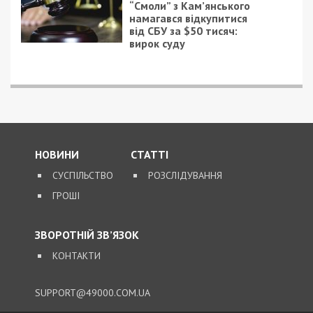
“Смоли” з Кам’янського
намагався відкупитися
від СБУ за $50 тисяч:
вирок суду
НОВИНИ
СТАТТІ
СУСПІЛЬСТВО
РОЗСЛІДУВАННЯ
ГРОШІ
ЗВОРОТНІЙ ЗВ’ЯЗОК
КОНТАКТИ
SUPPORT@49000.COM.UA