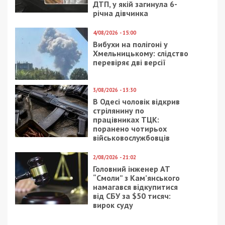
ГРОШІ
7/06/2024 - 16:10
13/11/2019 - 15:10
“Укргідроенерго” за 10
Днепровский олигарх
мільярдів замовило
отсудил 7 миллиардов
захист від дронів і
у «Приватбанка»
відновлення ГЕС після
ворожих обстрілів