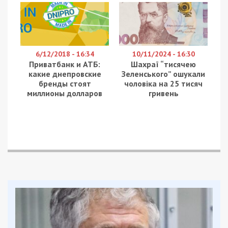
За інформацією правоохоронців, одна із
фігуранток мала закласти під автомобіль
саморобний вибуховий пристрій, який російські
спецслужби планували дистанційно привести в
дію.
За задумом російських кураторів, вибух мав не
лише вбити військового, а й спричинити
максимальну кількість жертв серед цивільного
населення.
Втім, співробітники СБУ ще до реалізації теракту
виявили встановлений на автомобілі військового
GPS-трекер. Це дозволило своєчасно викрити
план і затримати обох агенток.
Одну із жінок затримали під час спроби забрати
зі схрону саморобну вибухівку, іншу — за місцем
проживання, де вилучили майже 6 кілограмів
вибухових речовин.