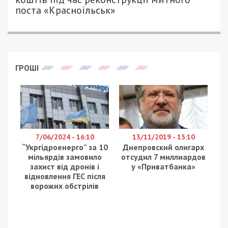
Служба безпеки України затримала двох агенток
російських спецслужб, які готували замах на
військовослужбовця Збройних Сил України в
центрі Києва. За даними слідства, вони
планували підірвати автомобіль захисника біля
пішохідної зони Майдану Незалежності. Про це
повідомляє
49000
.