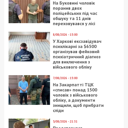
зокрема у державній зраді, пособництві у
вчиненні терористичного акту, підготовці до
теракту та незаконному поводженні з
вибуховими пристроями.
Наразі обидві підозрювані перебувають під
вартою без права внесення застави. У разі
доведення вини їм загрожує довічне
позбавлення волі з конфіскацією майна.
Facebook
Telegram
Twitter
WhatsApp
Viber
Email
Поділити
Категории:
Головне за день
| Метки:
військовий
,
СБУ
,
текракт
Рекламні блоки дають нам змогу
залишатися незалежними ЗМІ, а вам -
отримувати найсвіжіші новини під ними.
Приєднуйтесь також до 49000 в Google News. Слідкуйте
за останніми новинами!