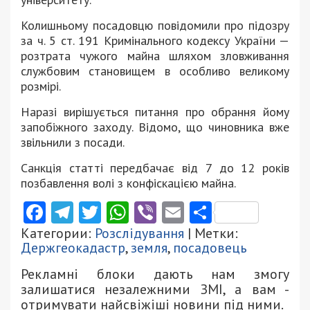
Колишньому посадовцю повідомили про підозру
за ч. 5 ст. 191 Кримінального кодексу України —
розтрата чужого майна шляхом зловживання
службовим становищем в особливо великому
розмірі.
Наразі вирішується питання про обрання йому
запобіжного заходу. Відомо, що чиновника вже
звільнили з посади.
Санкція статті передбачає від 7 до 12 років
позбавлення волі з конфіскацією майна.
Facebook
Telegram
Twitter
WhatsApp
Viber
Email
Поділити
Категории:
Розслідування
| Метки:
Держгеокадастр
,
земля
,
посадовець
Рекламні блоки дають нам змогу
залишатися незалежними ЗМІ, а вам -
отримувати найсвіжіші новини під ними.