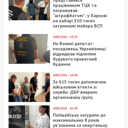
Приєднатися
Читайте також
Предыдущая статья:
Повідомлено про підозру колишньому
голові правління банку за незаконні
банківські операції на 210 млн грн
Следующая статья:
На Вінниччині посадовець
Держгеокадастру незаконно передав
землі аграрного університету в приватну
власність