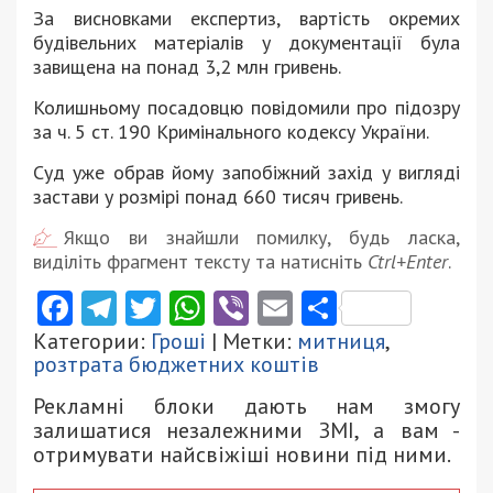
За висновками експертиз, вартість окремих
будівельних матеріалів у документації була
завищена на понад 3,2 млн гривень.
Колишньому посадовцю повідомили про підозру
за ч. 5 ст. 190 Кримінального кодексу України.
Суд уже обрав йому запобіжний захід у вигляді
застави у розмірі понад 660 тисяч гривень.
Якщо ви знайшли помилку, будь ласка,
виділіть фрагмент тексту та натисніть
Ctrl+Enter
.
Facebook
Telegram
Twitter
WhatsApp
Viber
Email
Поділити
Категории:
Гроші
| Метки:
митниця
,
розтрата бюджетних коштів
Рекламні блоки дають нам змогу
залишатися незалежними ЗМІ, а вам -
отримувати найсвіжіші новини під ними.