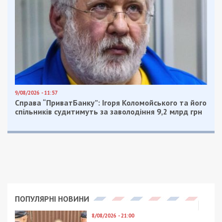
За даними слідства, першою агенткою виявилася
безробітна мешканка Сумської області. За
обіцянку швидкого заробітку вона приїхала до
Києва, оселилася в готелі та за відеоінструкцією
куратора з РФ виготовила саморобний
вибуховий пристрій. Для конспірації дорогою до
схрону на кладовищі вона перевдяглася в літню
жінку, одягнувши хустку та взявши квіти.
Іншою фігуранткою стала колишня власниця
кондитерського магазину із Севастополя. За
версією слідства, після фінансових проблем її
завербували російські спецслужби. Жінка прибула
до Києва, стежила за українським військовим,
встановлювала його маршрути пересування та
мала закріпити вибухівку під автомобілем. Під
час обшуку у неї вилучили перуку, яку вона
планувала використати для маскування.
Обом затриманим повідомили про підозру за
низкою статей Кримінального кодексу України,