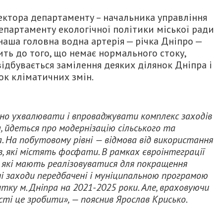
ектора департаменту – начальника управління
партаменту екологічної політики міської ради
наша головна водна артерія — річка Дніпро —
ить до того, що немає нормального стоку,
відбувається замілення деяких ділянок Дніпра і
к кліматичних змін.
но ухвалювати і впроваджувати комплекс заходів
, йдеться про модернізацію сільського та
 На побутовому рівні — відмова від використання
, які містять фосфати. В рамках євроінтеграції
, які мають реалізовуватися для покращення
і заходи передбачені і муніципальною програмою
тку м. Дніпра на 2021-2025 роки. Але, враховуючи
ості це зробити», — пояснив Ярослав Крисько.