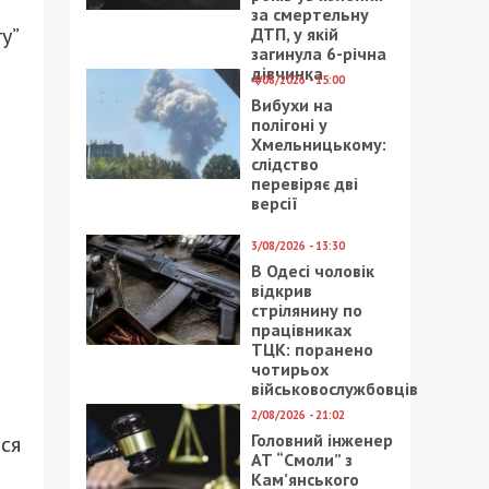
за смертельну
у”
ДТП, у якій
загинула 6-річна
дівчинка
4/08/2026 - 15:00
Вибухи на
полігоні у
Хмельницькому:
слідство
перевіряє дві
версії
3/08/2026 - 13:30
В Одесі чоловік
відкрив
стрілянину по
працівниках
ТЦК: поранено
чотирьох
військовослужбовців
2/08/2026 - 21:02
Головний інженер
ся
АТ “Смоли” з
Кам’янського