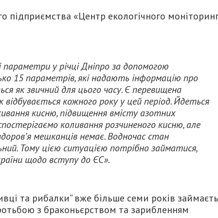
ого підприємства «Центр екологічного моніторинг
 параметри у річці Дніпро за допомогою
ько 15 параметрів, які надають інформацію про
ься як звичний для цього часу. Є перевищена
к відбувається кожного року у цей період. Йдеться
оживання кисню, підвищення вмісту азотних
 спостерігаємо коливання розчиненого кисню, але
 здоров’я мешканців немає. Водночас стан
ьний. Тому цією ситуацією потрібно займатися,
країни щодо вступу до ЄС».
ивці та рибалки” вже більше семи років займаєть
оротьбою з браконьєрством та зарибленням