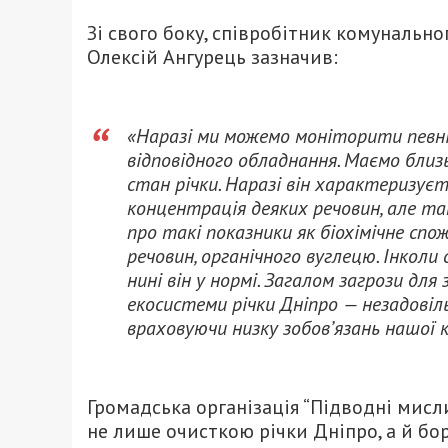
Зі свого боку, співробітник комунальн
Олексій Ангурець зазначив:
«Наразі ми можемо моніторити певні
відповідного обладнання. Маємо близ
стан річки. Наразі він характеризуєт
концентрація деяких речовин, але та
про такі показники як біохімічне сп
речовин, органічного вуглецю. Інколи
нині він у нормі. Загалом загрози для
екосистеми річки Дніпро — незадовіл
враховуючи низку зобов’язань нашої 
Громадська організація “Підводні мисл
не лише очисткою річки Дніпро, а й б