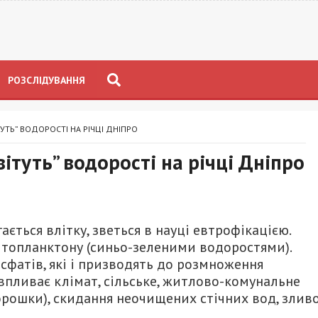
РОЗСЛІДУВАННЯ
УТЬ” ВОДОРОСТІ НА РІЧЦІ ДНІПРО
вітуть” водорості на річці Дніпро
ається влітку, зветься в науці евтрофікацією.
топланктону (синьо-зеленими водоростями).
осфатів, які і призводять до розмноження
впливає клімат, сільське, житлово-комунальне
орошки), скидання неочищених стічних вод, злив