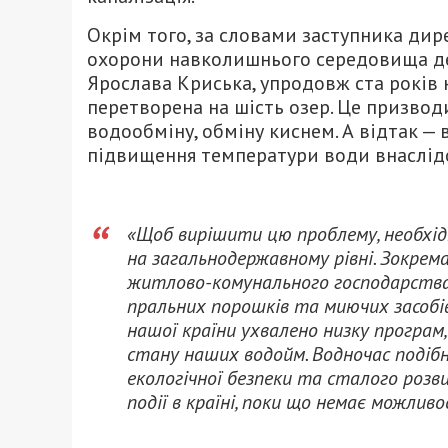
Окрім того, за словами заступника дир
охорони навколишнього середовища де
Ярослава Криська, упродовж ста років 
перетворена на шість озер. Це призвод
водообміну, обміну киснем. А відтак — 
підвищення температури води внаслідо
«Щоб вирішити цю проблему, необхід
на загальнодержавному рівні. Зокрема
житлово-комунального господарства.
пральних порошків та миючих засобів
нашої країни ухвалено низку програм
стану наших водойм. Водночас подібн
екологічної безпеки та сталого розви
події в країні, поки що немає можлив