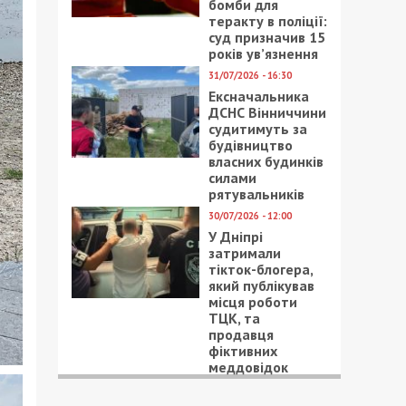
бомби для
теракту в поліції:
суд призначив 15
років ув’язнення
31/07/2026 - 16:30
Ексначальника
ДСНС Вінниччини
судитимуть за
будівництво
власних будинків
силами
рятувальників
30/07/2026 - 12:00
У Дніпрі
затримали
тікток-блогера,
який публікував
місця роботи
ТЦК, та
продавця
фіктивних
меддовідок