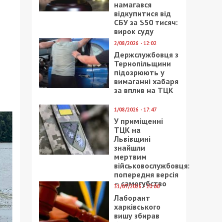
намагався
відкупитися від
СБУ за $50 тисяч:
вирок суду
2/08/2026 - 12:02
Держслужбовця з
Тернопільщини
підозрюють у
вимаганні хабаря
за вплив на ТЦК
1/08/2026 - 17:47
У приміщенні
ТЦК на
Львівщині
знайшли
мертвим
військовослужбовця:
попередня версія
– самогубство
31/07/2026 - 20:00
Лаборант
харківського
вишу збирав