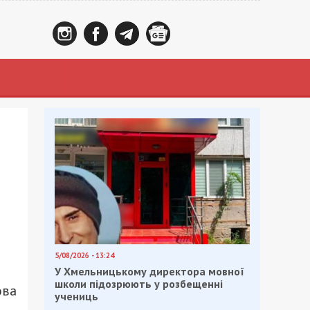
5/08/2026 - 13:24
У Хмельницькому директора мовної
школи підозрюють у розбещенні
ова
учениць