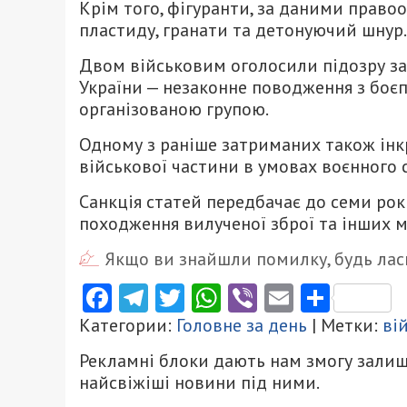
Крім того, фігуранти, за даними право
пластиду, гранати та детонуючий шнур.
Двом військовим оголосили підозру за ч.
України — незаконне поводження з бо
організованою групою.
Одному з раніше затриманих також інкр
військової частини в умовах воєнного с
Санкція статей передбачає до семи рок
походження вилученої зброї та інших 
Якщо ви знайшли помилку, будь ласк
Facebook
Telegram
Twitter
WhatsApp
Viber
Email
Поділ
Категории:
Головне за день
| Метки:
ві
Рекламні блоки дають нам змогу залиш
найсвіжіші новини під ними.