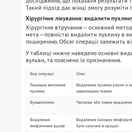
дослідження, що показали результати т
Такий підхід дає жінці змогу розуміти 
Хірургічне лікування: видалити пухлин
Хірургічне втручання — основний метод 
мета —повністю видалити пухлину в ме
поширенню. Обсяг операції залежить ві
У таблиці нижче наведено основні види
вульви, та пояснено їх призначення.
Вид операції
Опис
Локальне висічення
Видалення пухлини разом із 
пухлини
навколишніх тканин.
Вульвектомія
Часткове або повне видалення
Видалення
Видалення пахових лімфовузлі
лімфатичних вузлів
бути залучені в процес.