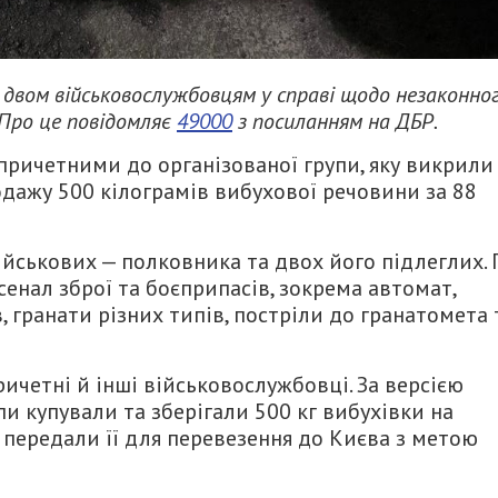
 двом військовослужбовцям у справі щодо незаконно
 Про це повідомляє
49000
з посиланням на ДБР.
причетними до організованої групи, яку викрили
одажу 500 кілограмів вибухової речовини за 88
йськових — полковника та двох його підлеглих. 
сенал зброї та боєприпасів, зокрема автомат,
в, гранати різних типів, постріли до гранатомета 
ичетні й інші військовослужбовці. За версією
пи купували та зберігали 500 кг вибухівки на
м передали її для перевезення до Києва з метою