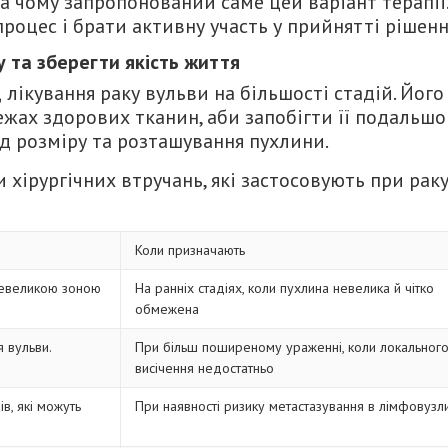
а чому запропонований саме цей варіант терапії.
процес і брати активну участь у прийнятті рішенн
у та зберегти якість життя
лікування раку вульви на більшості стадій. Його
жах здорових тканин, аби запобігти її подальш
д розміру та розташування пухлини.
 хірургічних втручань, які застосовують при рак
Коли призначають
невеликою зоною
На ранніх стадіях, коли пухлина невелика й чітко
обмежена
 вульви.
При більш поширеному ураженні, коли локальног
висічення недостатньо
в, які можуть
При наявності ризику метастазування в лімфовузл