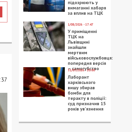
підозрюють у
вимаганні хабаря
за вплив на ТЦК
1/08/2026 - 17:47
У приміщенні
ТЦК на
Львівщині
знайшли
мертвим
військовослужбовця:
попередня версія
– самогубство
31/07/2026 - 20:00
Лаборант
237
харківського
вишу збирав
бомби для
теракту в поліції:
суд призначив 15
років ув’язнення