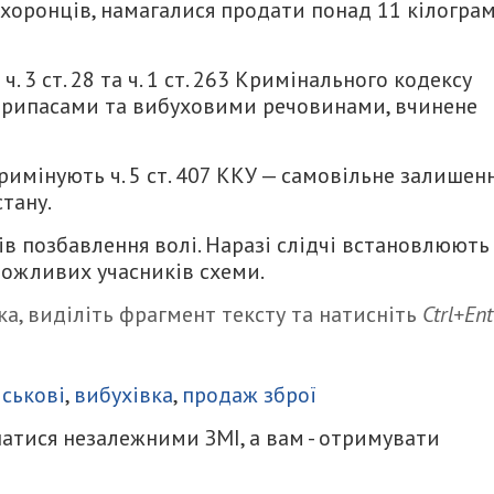
охоронців, намагалися продати понад 11 кілограм
 3 ст. 28 та ч. 1 ст. 263 Кримінального кодексу
єприпасами та вибуховими речовинами, вчинене
имінують ч. 5 ст. 407 ККУ — самовільне залишен
тану.
ів позбавлення волі. Наразі слідчі встановлюють
можливих учасників схеми.
а, виділіть фрагмент тексту та натисніть
Ctrl+Ent
итися
йськові
,
вибухівка
,
продаж зброї
атися незалежними ЗМІ, а вам - отримувати