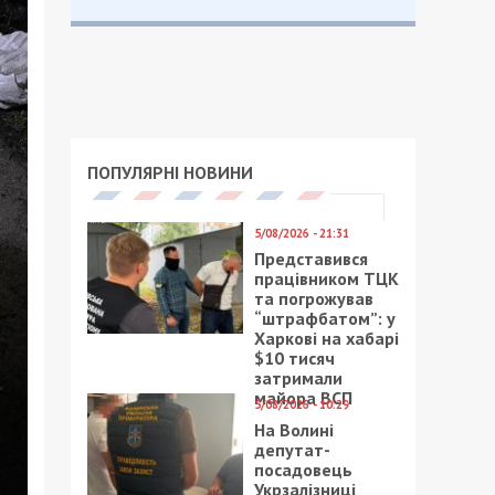
ПОПУЛЯРНІ НОВИНИ
5/08/2026 - 21:31
Представився
працівником ТЦК
та погрожував
“штрафбатом”: у
Харкові на хабарі
$10 тисяч
затримали
майора ВСП
5/08/2026 - 10:29
На Волині
депутат-
посадовець
Укрзалізниці