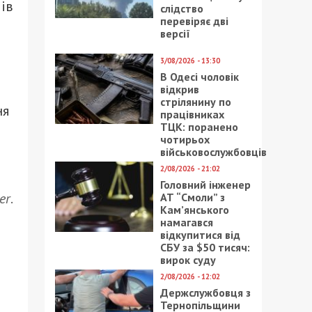
ів
слідство
перевіряє дві
версії
3/08/2026 - 13:30
В Одесі чоловік
відкрив
стрілянину по
ня
працівниках
ТЦК: поранено
чотирьох
військовослужбовців
2/08/2026 - 21:02
Головний інженер
er
.
АТ “Смоли” з
Кам’янського
намагався
відкупитися від
СБУ за $50 тисяч:
вирок суду
2/08/2026 - 12:02
Держслужбовця з
Тернопільщини