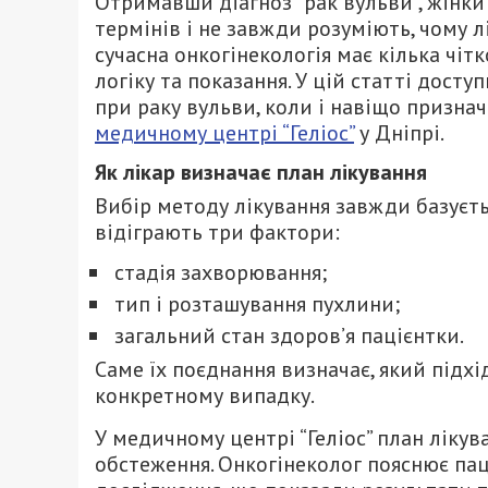
Отримавши діагноз “рак вульви”, жінки
термінів і не завжди розуміють, чому л
сучасна онкогінекологія має кілька чітк
логіку та показання. У цій статті дост
при раку вульви, коли і навіщо призна
медичному центрі “Геліос”
у Дніпрі.
Як лікар визначає план лікування
Вибір методу лікування завжди базуєть
відіграють три фактори:
стадія захворювання;
тип і розташування пухлини;
загальний стан здоров’я пацієнтки.
Саме їх поєднання визначає, який підхі
конкретному випадку.
У медичному центрі “Геліос” план ліку
обстеження. Онкогінеколог пояснює пац