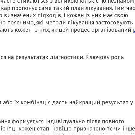
 часто стикаються з великою кількістю незнайом
ікар пропонує саме такий план лікування. Тим ча
о визначених підходів, і кожен із них має свою
упно пояснимо, які методи лікування застосовують
чають кожен із них, як цей процес організований
ся на результатах діагностики. Ключову роль
д або їх комбінація дасть найкращий результат у
вання формується індивідуально після повного
ієнтці кожен етап: навіщо призначено те чи інше