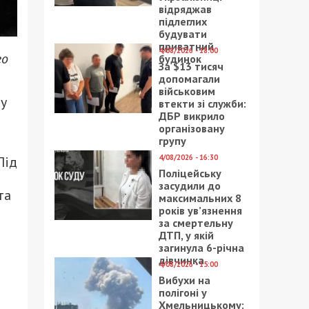
відряджав
підлеглих
будувати
приватний
4/08/2026 - 18:00
го
будинок
За $13 тисяч
допомагали
військовим
 у
втекти зі служби:
ДБР викрило
організовану
групу
4/08/2026 - 16:30
Під
Поліцейську
засудили до
та
максимальних 8
років ув’язнення
за смертельну
ДТП, у якій
загинула 6-річна
дівчинка
4/08/2026 - 15:00
Вибухи на
полігоні у
Хмельницькому: