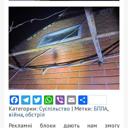
Facebook
Telegram
Twitter
WhatsApp
Viber
Email
Поділити
Категории:
Суспільство
| Метки:
БПЛА
,
війна
,
обстріл
Рекламні блоки дають нам змогу