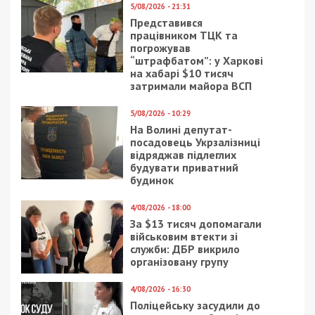
5/08/2026 - 21:31
Представився
працівником ТЦК та
погрожував
“штрафбатом”: у Харкові
на хабарі $10 тисяч
затримали майора ВСП
5/08/2026 - 10:29
На Волині депутат-
посадовець Укрзалізниці
відряджав підлеглих
будувати приватний
будинок
4/08/2026 - 18:00
За $13 тисяч допомагали
військовим втекти зі
служби: ДБР викрило
організовану групу
4/08/2026 - 16:30
Поліцейську засудили до