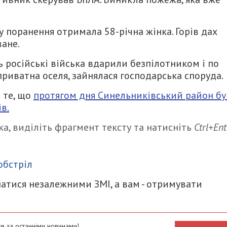
 поранення отримала 58-річна жінка. Горів дах
ване.
 російські війська вдарили безпілотником і по
приватна оселя, зайнялася господарська споруда.
 те, що
протягом дня Синельниківський район бу
в.
а, виділіть фрагмент тексту та натисніть
Ctrl+Ent
итися
обстріл
атися незалежними ЗМІ, а вам - отримувати
е за останніми новинами!