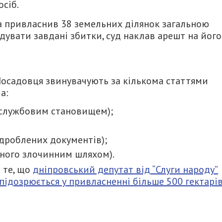
осіб.
ва привласнив 38 земельних ділянок загальною
увати завдані збитки, суд наклав арешт на його
Посадовця звинувачують за кількома статтями
а:
о службовим становищем);
підроблених документів);
жаного злочинним шляхом).
 те, що
дніпровський депутат від “Слуги народу”
, підозрюється у привласненні більше 500 гектарі
итися