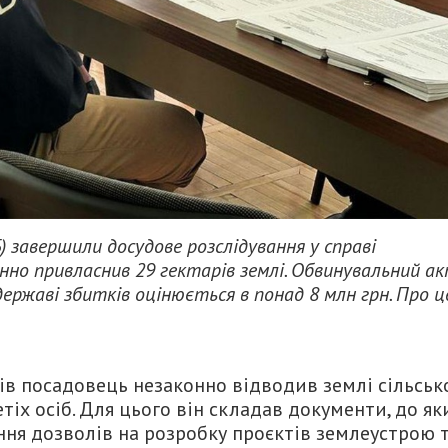
 завершили досудове розслідування у справі
онно привласнив 29 гектарів землі. Обвинувальний а
державі збитків оцінюється в понад 8 млн грн. Про ц
ків посадовець незаконно відводив землі сільськ
тіх осіб. Для цього він складав документи, до як
ння дозволів на розробку проєктів землеустрою 