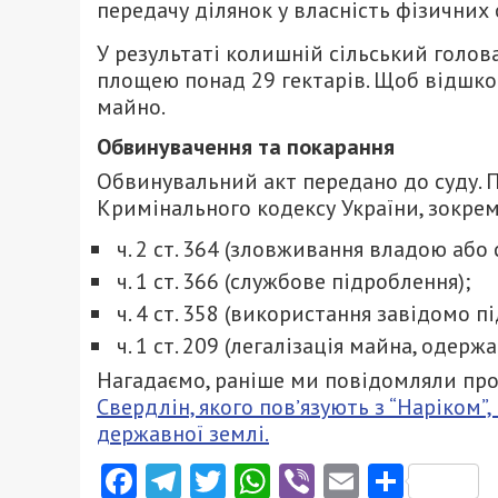
передачу ділянок у власність фізичних 
У результаті колишній сільський голо
площею понад 29 гектарів. Щоб відшкод
майно.
Обвинувачення та покарання
Обвинувальний акт передано до суду. 
Кримінального кодексу України, зокрем
ч. 2 ст. 364 (зловживання владою аб
ч. 1 ст. 366 (службове підроблення);
ч. 4 ст. 358 (використання завідомо 
ч. 1 ст. 209 (легалізація майна, одер
Нагадаємо, раніше ми повідомляли про
Свердлін, якого повʼязують з “Наріком”
державної землі.
Facebook
Telegram
Twitter
WhatsApp
Viber
Email
Поділ