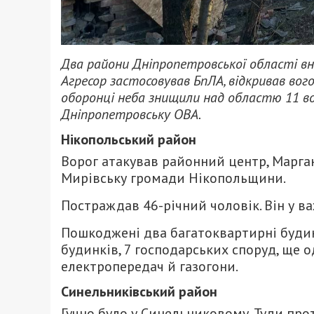
Два райони Дніпропетровської області вно
Агресор застосовував БпЛА, відкривав вого
оборонці неба знищили над областю 11 в
Дніпропетровську ОВА.
Нікопольський район
Ворог атакував районний центр, Марган
Мирівську громади Нікопольщини.
Постраждав 46-річний чоловік. Він у в
Пошкоджені два багатоквартирні будин
будинків, 7 господарських споруд, ще о
електропередач й газогони.
Синельниківський район
Гучно було у Синельниковому. Туди про