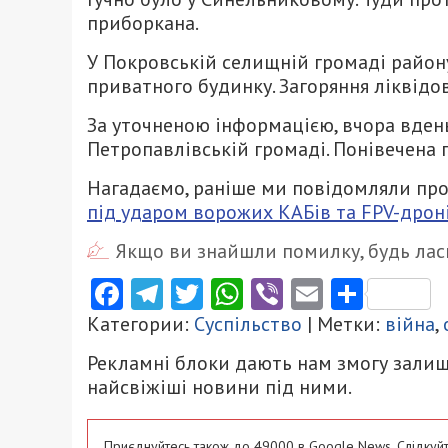
приборкана.
У Покровській селищній громаді району
приватного будинку. Загоряння ліквідо
За уточненою інформацією, вчора вдень
Петропавлівській громаді. Понівечена 
Нагадаємо, раніше ми повідомляли про
під ударом ворожих КАБів та FPV-дроні
Якщо ви знайшли помилку, будь ласк
Facebook
Telegram
Twitter
WhatsApp
Viber
Email
Поділ
Категории:
Суспільство
| Метки:
війна
,
Рекламні блоки дають нам змогу залиш
найсвіжіші новини під ними.
Приєднуйтесь також до 49000 в Google News. Слідкуйт