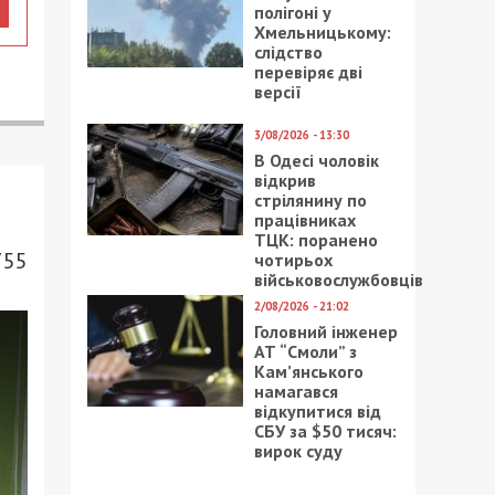
полігоні у
Хмельницькому:
слідство
перевіряє дві
версії
3/08/2026 - 13:30
В Одесі чоловік
відкрив
стрілянину по
працівниках
ТЦК: поранено
755
чотирьох
військовослужбовців
2/08/2026 - 21:02
Головний інженер
АТ “Смоли” з
Кам’янського
намагався
відкупитися від
СБУ за $50 тисяч:
вирок суду