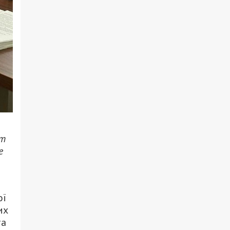
кт
е
ої
их
та