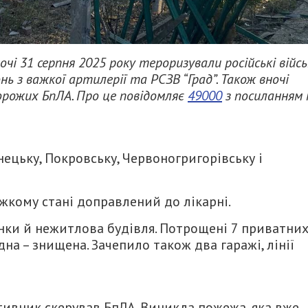
чі 31 серпня 2025 року тероризували російські війсь
нь з важкої артилерії та РСЗВ “Град”. Також вночі
орожих БпЛА. Про це повідомляє
49000
з посиланням 
ецьку, Покровську, Червоногригорівську і
ажкому стані доправлений до лікарні.
ки й нежитлова будівля. Потрощені 7 приватни
дна – знищена. Зачепило також два гаражі, лінії
тивник скерував БпЛА. Виникла пожежа, яка вже