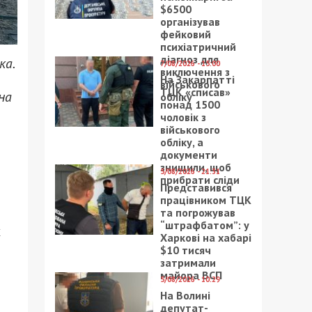
$6500
організував
фейковий
психіатричний
діагноз для
ка.
7/08/2026 - 15:00
виключення з
На Закарпатті
військового
ТЦК «списав»
на
обліку
понад 1500
чоловік з
військового
обліку, а
документи
знищили, щоб
5/08/2026 - 21:31
прибрати сліди
Представився
працівником ТЦК
та погрожував
“штрафбатом”: у
х
Харкові на хабарі
$10 тисяч
затримали
майора ВСП
5/08/2026 - 10:29
На Волині
депутат-