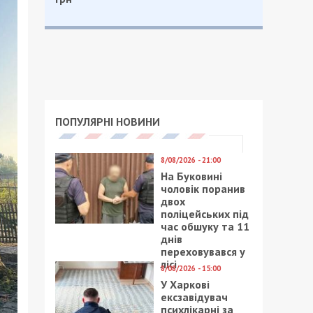
ПОПУЛЯРНІ НОВИНИ
8/08/2026 - 21:00
На Буковині
чоловік поранив
двох
поліцейських під
час обшуку та 11
днів
переховувався у
лісі
8/08/2026 - 15:00
У Харкові
ексзавідувач
психлікарні за