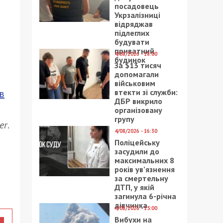
посадовець
Укрзалізниці
відряджав
підлеглих
будувати
приватний
4/08/2026 - 18:00
будинок
За $13 тисяч
допомагали
військовим
в
втекти зі служби:
ДБР викрило
організовану
групу
er
.
4/08/2026 - 16:30
Поліцейську
засудили до
максимальних 8
років ув’язнення
за смертельну
ДТП, у якій
загинула 6-річна
дівчинка
4/08/2026 - 15:00
Вибухи на