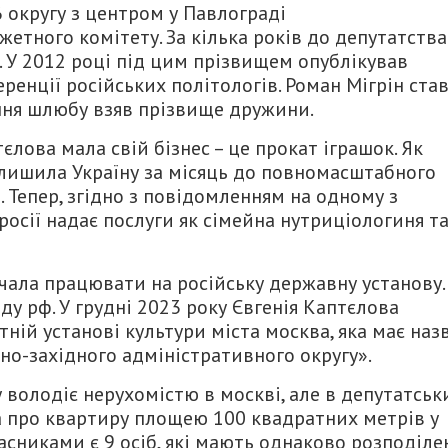
 округу з центром у Павлограді
етного комітету. За кілька років до депутатства
. У 2012 році під цим прізвищем опублікував
ренції російських політологів. Роман Мігрін ста
ання шлюбу взяв прізвище дружини.
єлова мала свій бізнес – це прокат іграшок. Як
алишила Україну за місяць до повномасштабного
. Тепер, згідно з повідомленням на одному з
 росії надає послуги як сімейна нутриціологиня т
чала працювати на російську державну установу.
ду рф. У грудні 2023 року Євгенія Каптєлова
ій установі культури міста москва, яка має наз
но-західного адміністративного округу».
 володіє нерухомістю в москві, але в депутатськ
ва про квартиру площею 100 квадратних метрів у
ласниками є 9 осіб, які мають однаково розподіле