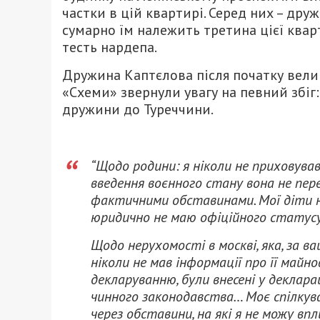
частки в цій квартирі. Серед них – друж
сумарно їм належить третина цієї кварт
тесть нардепа.
Дружина Каптєлова після початку велик
«Схеми» звернули увагу на певний збіг:
дружини до Туреччини.
“Щодо родини: я ніколи не приховува
введення воєнного стану вона не пер
фактичними обставинами. Мої діти н
юридично не маю офіційного статусу 
Щодо нерухомості в москві, яка, за в
ніколи не мав інформації про її майн
декларуванню, були внесені у деклара
чинного законодавства… Моє спілкув
через обставини, на які я не можу вп