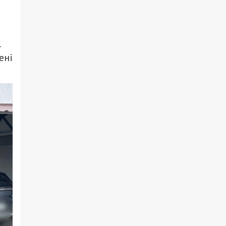
4
ені