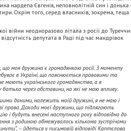
ина нардепа Євгенія, неповнолітній син і донька 
ири. Окрім того, серед власників, зокрема, теща 
ої війни неодноразово літала з росії до Туреччи
 відсутність депутата в Раді під час мандрівок
в, що моя дружина є громадянкою росії. З моменту
ебуває в Україні, що пояснюється правовими та
е мають українського громадянства, а я
батька через обставини, на які не маю впливу.
ашими даними, належить моїй дружині, я не маю і
ові права. Доходи моєї дружини, що підлягають
цію і будуть внесені наступного року відповідно до
ання з родиною обмежувалось кількома зустрічами
линути”, – йдеться у письмовій відповіді Каптєлова