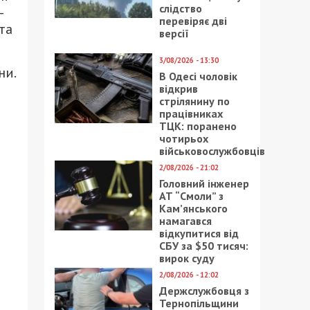
слідство
–
перевіряє дві
та
версії
3/08/2026 - 13:30
ни.
В Одесі чоловік
відкрив
стрілянину по
працівниках
ТЦК: поранено
чотирьох
військовослужбовців
2/08/2026 - 21:02
Головний інженер
АТ “Смоли” з
Кам’янського
намагався
відкупитися від
СБУ за $50 тисяч:
вирок суду
2/08/2026 - 12:02
Держслужбовця з
Тернопільщини