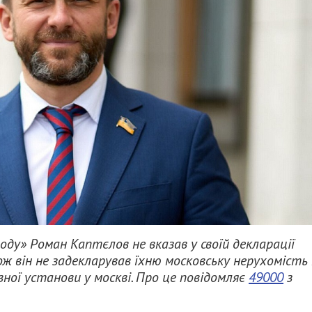
ду» Роман Каптєлов не вказав у своїй декларації
ож він не задекларував їхню московську нерухомість
ної установи у москві. Про це повідомляє
49000
з