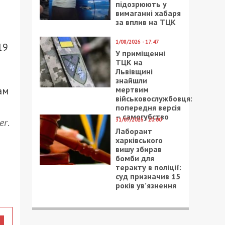
підозрюють у
вимаганні хабаря
за вплив на ТЦК
1/08/2026 - 17:47
19
У приміщенні
а
ТЦК на
Львівщині
знайшли
ам
мертвим
військовослужбовця:
попередня версія
– самогубство
er
.
31/07/2026 - 20:00
Лаборант
харківського
вишу збирав
бомби для
теракту в поліції:
суд призначив 15
років ув’язнення