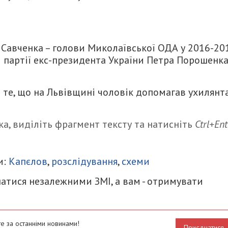
 Савченка – голови Миколаївської ОДА у 2016-20
ві партії екс-президента України Петра Порошенк
 те, що на Львівщині чоловік допомагав ухилянт
а, виділіть фрагмент тексту та натисніть
Ctrl+Ent
итися
и:
Капєлов
,
розслідування
,
схеми
атися незалежними ЗМІ, а вам - отримувати
е за останніми новинами!
Приєднатися