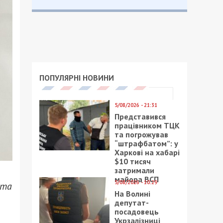
ПОПУЛЯРНІ НОВИНИ
5/08/2026 - 21:31
Представився
працівником ТЦК
та погрожував
“штрафбатом”: у
Харкові на хабарі
$10 тисяч
затримали
майора ВСП
5/08/2026 - 10:29
 та
На Волині
депутат-
посадовець
Укрзалізниці