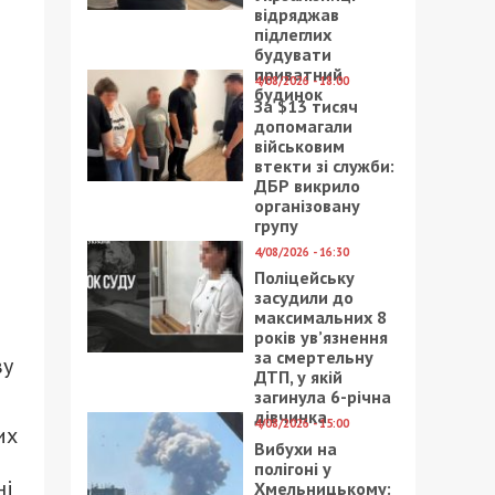
відряджав
підлеглих
будувати
приватний
4/08/2026 - 18:00
в
будинок
За $13 тисяч
допомагали
військовим
втекти зі служби:
ДБР викрило
організовану
групу
а
4/08/2026 - 16:30
Поліцейську
засудили до
максимальних 8
років ув’язнення
за смертельну
ву
ДТП, у якій
загинула 6-річна
дівчинка
4/08/2026 - 15:00
их
Вибухи на
полігоні у
ні
Хмельницькому: