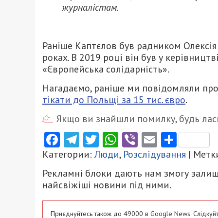
журналістам.
Раніше Каптєлов був радником Олексія
роках. В 2019 році він був у керівницт
«Європейська солідарність».
Нагадаємо, раніше ми повідомляли про
тікати до Польщі за 15 тис. євро
.
Якщо ви знайшли помилку, будь ласк
Facebook
Telegram
Twitter
WhatsApp
Viber
Email
Поділ
Категории:
Люди
,
Розслідування
| Метк
Рекламні блоки дають нам змогу залиш
найсвіжіші новини під ними.
Приєднуйтесь також до 49000 в Google News. Слідкуйт