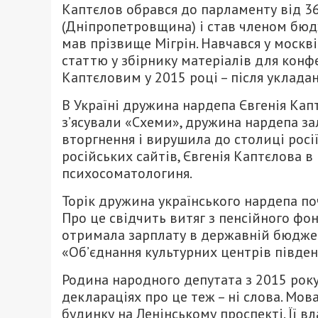
Каптєлов обрався до парламенту від 36
(Дніпропетровщина) і став членом бюдж
мав прізвище Мігрін. Навчався у москві
статтю у збірнику матеріалів для конфе
Каптєловим у 2015 році – після уклад
В Україні дружина нардепа Євгенія Капт
з’ясували «Схеми», дружина нардепа з
вторгнення і вирушила до столиці росії
російських сайтів, Євгенія Каптєлова в
психосоматологиня.
Торік дружина українського нардепа по
Про це свідчить витяг з пенсійного фон
отримала зарплату в державній бюджетн
«Об’єднання культурних центрів півден
Родина народного депутата з 2015 року
деклараціях про це теж – ні слова. Мо
будинку на Ленінському проспекті. Її в