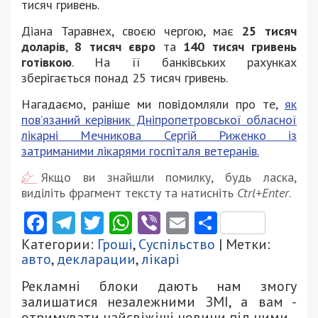
тисяч гривень.
Діана Таравнех, своєю чергою, має
25 тисяч
доларів
,
8 тисяч євро
та
140 тисяч гривень
готівкою
. На її банківських рахунках
зберігається понад 25 тисяч гривень.
Нагадаємо, раніше ми повідомляли про те,
як
повʼязаний керівник Дніпропетровської обласної
лікарні Мечникова Сергій Риженко із
затриманими лікарями госпіталя ветеранів.
Якщо ви знайшли помилку, будь ласка,
виділіть фрагмент тексту та натисніть
Ctrl+Enter
.
Facebook
Telegram
Twitter
WhatsApp
Viber
Email
Поділити
Категории:
Гроші
,
Суспільство
| Метки:
авто
,
декларации
,
лікарі
Рекламні блоки дають нам змогу
залишатися незалежними ЗМІ, а вам -
отримувати найсвіжіші новини під ними.