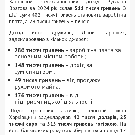
Загальний задекларований дохід Руслана
Врагова за 2024 рік склав
511 тисяч гривень
. З
цієї суми 482 тисячі гривень становить заробітна
плата, а 29 тисяч гривень – пенсія.
Дохід його дружини, Діани Таравнех,
задекларовано з кількох джерел:
286 тисяч гривень
– заробітна плата за
основним місцем роботи;
148 тисяч гривень
– дохід за
сумісництвом;
49 тисяч гривень
– від продажу
рухомого майна;
176 тисяч гривень
– від
підприємницької діяльності.
Щодо грошових активів, головний лікар
Харківщини задекларував
40 тисяч доларів
,
23
тисячі євро
та
515 тисяч гривень готівкою
. На
його банківських рахунках зберігається понад 17