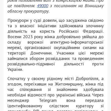
років позбавлення волі з конфіскацією майна. Про
це повідомляє
49000
з посиланням на Вінницьку
обласну прокуратуру.
Прокурори у суді довели, що засуджена свідомо
та з власної ініціативи здійснювала злочинну
діяльність на користь Російської Федерації.
Восени 2023 року жінка добровільно увійшла до
складу ворожої агентурно-інформаторської
мережі, організованої окупаційними силами на
території Донеччини. Учасники цієї мережі
займалися збором розвідданих та проведенням
розвідувально-підривної діяльності проти
України.
Спочатку у своєму рідному місті Добропілля, а
згодом, переїхавши на Житомирщину, жінка під
час спілкування зі знайомими здобувала
необхідні відомості про українські війська. Через
месенджер Telegram вона передала
ідентифікованому слідством куратору зі