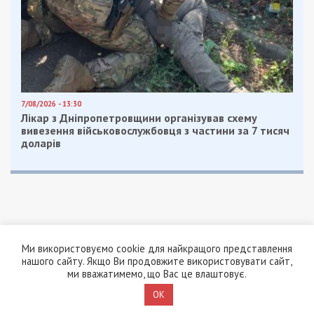
7/08/2026 - 13:30
Лікар з Дніпропетровщини організував схему
вивезення військовослужбовця з частини за 7 тисяч
доларів
Ми використовуємо cookie для найкращого представлення
нашого сайту. Якщо Ви продовжите використовувати сайт,
ПОПУЛЯРНІ НОВИНИ
ми вважатимемо, що Вас це влаштовує.
7/08/2026 - 15:00
OK
На Закарпатті ТЦК