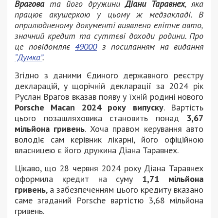
Врагова
та його дружини
Діани Таравнех
, яка
працює акушеркою у цьому ж медзакладі. В
оприлюдненому документі виявлено елітне авто,
значний кредит та суттєві доходи родини. Про
це повідомляє
49000
з посиланням на видання
“Думка”
.
Згідно з даними Єдиного державного реєстру
декларацій, у щорічній декларації за 2024 рік
Руслан Врагов вказав появу у їхній родині нового
Porsche Macan 2024 року випуску
. Вартість
цього позашляховика становить понад
3,67
мільйона гривень
. Хоча правом керування авто
володіє сам керівник лікарні, його офіційною
власницею є його дружина Діана Таравнех.
Цікаво, що 28 червня 2024 року Діана Таравнех
оформила кредит на суму
1,71 мільйона
гривень
, а забезпеченням цього кредиту вказано
саме згаданий Porsche вартістю 3,68 мільйона
гривень.