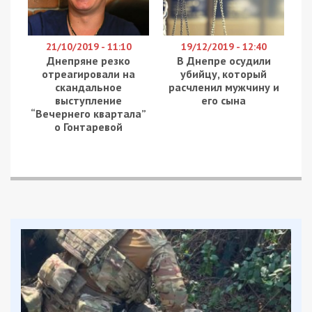
21/10/2019 - 11:10
19/12/2019 - 12:40
Днепряне резко
В Днепре осудили
отреагировали на
убийцу, который
скандальное
расчленил мужчину и
выступление
его сына
“Вечернего квартала”
о Гонтаревой