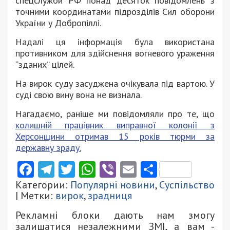
спецслужби РФ понад десяток повідомлень з
точними координатами підрозділів Сил оборони
України у Добропіллі.
Надалі ця інформація була використана
противником для здійснення вогневого ураження
“зданих” цілей.
На вирок суду засуджена очікувала під вартою. У
суді свою вину вона не визнала.
Нагадаємо, раніше ми повідомляли про те, що
колишній працівник виправної колонії з
Херсонщини отримав 15 років тюрми за
державну зраду.
Facebook
Telegram
Twitter
WhatsApp
Viber
Email
Поділити
Категории:
Популярні новини
,
Суспільство
| Метки:
вирок
,
зрадниця
Рекламні блоки дають нам змогу
залишатися незалежними ЗМІ, а вам -