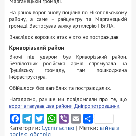
Марганецькій громаді.
На ранок ворог знову поцілив по Нікопольському
району, а саме – райцентру та Марганецькій
громаді. Застосував важку артилерію і БпЛА.
Внаслідок ворожих атак ніхто не постраждав.
Криворізький район
Вночі під ударом був Криворізький район.
Безпілотник російська армія спрямувала на
Грушівську громаду, там пошкоджена
інфраструктура.
Обійшлося без загиблих та постраждалих.
Нагадаємо, раніше ми повідомляли про те, що
ворог атакував два райони Дніпропетровщини.
Facebook
Telegram
Twitter
WhatsApp
Viber
Email
Поділити
Категории:
Суспільство
| Метки:
війна з
росією
,
обстріл