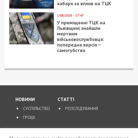
хабаря за вплив на ТЦК
1/08/2026 - 17:47
У приміщенні ТЦК на
Львівщині знайшли
мертвим
військовослужбовця:
попередня версія –
самогубство
НОВИНИ
СТАТТІ
СУСПІЛЬСТВО
РОЗСЛІДУВАННЯ
ГРОШІ
ЗВОРОТНІЙ ЗВ’ЯЗОК