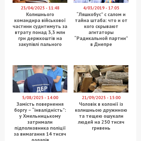
23/04/2025 - 11:48
4/03/2019 - 17:05
Колишнього
“Ляшкобус” с салом и
командира військової
тайна штаба: что и от
частини судитимуть за
кого скрывают
втрату понад 3,3 млн
агитаторы
грн держкоштів на
“Радикальной партии”
закупівлі пального
в Днепре
5/08/2025 - 14:00
21/09/2025 - 15:00
Замість повернення
Чоловік в колонії із
боргу – “інвалідність”:
колишньою дружиною
у Хмельницькому
та тещею ошукали
затримали
людей на 250 тисяч
підполковника поліції
гривень
за вимагання 14 тисяч
доларів