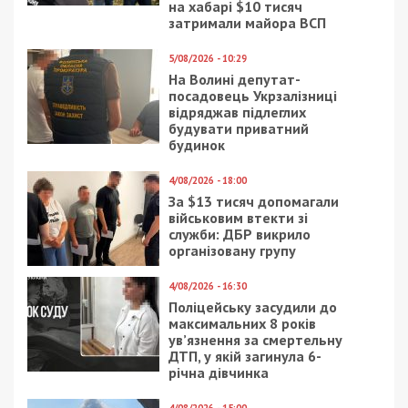
на хабарі $10 тисяч
затримали майора ВСП
5/08/2026 - 10:29
На Волині депутат-
посадовець Укрзалізниці
відряджав підлеглих
будувати приватний
будинок
4/08/2026 - 18:00
За $13 тисяч допомагали
військовим втекти зі
служби: ДБР викрило
організовану групу
4/08/2026 - 16:30
Поліцейську засудили до
максимальних 8 років
ув’язнення за смертельну
ДТП, у якій загинула 6-
річна дівчинка