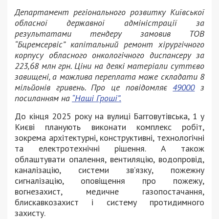
Департамент регіонального розвитку Київської
обласної державної адміністрації за
результатами тендеру замовив ТОВ
“Бцремсервіс” капітальний ремонт хірургічного
корпусу обласного онкологічного диспансеру за
223,68 млн грн. Ціни на деякі матеріали суттєво
завищені, а можлива переплата може складати 8
мільйонів гривень. Про це повідомляє
49000
з
посиланням на
“Наші Гроші”.
До кінця 2025 року на вулиці Багговутівська, 1 у
Києві планують виконати комплекс робіт,
зокрема архітектурні, конструктивні, технологічні
та електротехнічні рішення. А також
облаштувати опалення, вентиляцію, водопровід,
каналізацію, системи зв’язку, пожежну
сигналізацію, оповіщення про пожежу,
вогнезахист, медичне газопостачання,
блискавкозахист і систему протидимного
захисту.