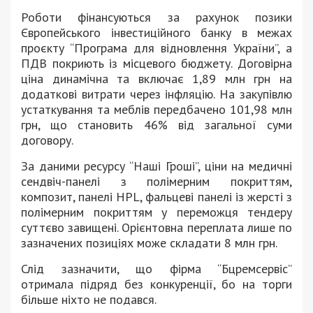
Роботи фінансуються за рахунок позики
Європейського інвестиційного банку в межах
проєкту “Програма для відновлення України”, а
ПДВ покриють із місцевого бюджету. Договірна
ціна динамічна та включає 1,89 млн грн на
додаткові витрати через інфляцію. На закупівлю
устаткування та меблів передбачено 101,98 млн
грн, що становить 46% від загальної суми
договору.
За даними ресурсу “Наші Гроші”, ціни на медичні
сендвіч-панелі з полімерним покриттям,
композит, панелі HPL, фальцеві панелі із жерсті з
полімерним покриттям у переможця тендеру
суттєво завищені. Орієнтовна переплата лише по
зазначених позиціях може складати 8 млн грн.
Слід зазначити, що фірма “Бцремсервіс”
отримала підряд без конкуренції, бо на торги
більше ніхто не подався.