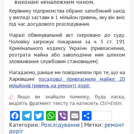
виконані неналежним чином.
Керівнику підприємства обрано запобіжний захід
у вигляді застави в 1 мільйон гривень, яку він вніс
під час досудового розслідування.
Наразі обвинувальний акт скеровано до суду.
Чоловіку загрожує покара
ння за ч. 5 ст. 191
Кримінального кодексу України (привласнення,
розтрата майна або заволодіння ним шляхом
зловживання службовим становищем).
Нагадаємо, раніше ми повідомляли про те, що на
Харківщині
посадовці привласнили майже 20
мільйонів гривень на ремонті доріг.
Якщо ви знайшли помилку, будь ласка,
виділіть фрагмент тексту та натисніть
Ctrl+Enter
.
Facebook
Telegram
Twitter
WhatsApp
Viber
Email
Поділити
Категории:
Розслідування
| Метки:
ремонт
доріг