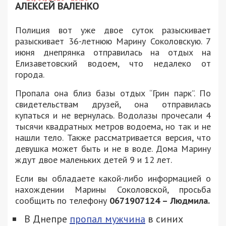
АЛЕКСЕЙ ВАЛЕНКО
Полиция вот уже двое суток разыскивает
разыскивает 36-летнюю Марину Соколовскую. 7
июня днепрянка отправилась на отдых на
Елизаветовский водоем, что недалеко от
города.
Пропала она близ базы отдых “Грин парк”. По
свидетельствам друзей, она отправилась
купаться и не вернулась. Водолазы прочесали 4
тысячи квадратных метров водоема, но так и не
нашли тело. Также рассматривается версия, что
девушка может быть и не в воде. Дома Марину
ждут двое маленьких детей 9 и 12 лет.
Если вы обладаете какой-либо информацией о
нахождении Марины Соколовской, просьба
сообщить по телефону
0671907124 – Людмила.
В Днепре
пропал мужчина
в синих