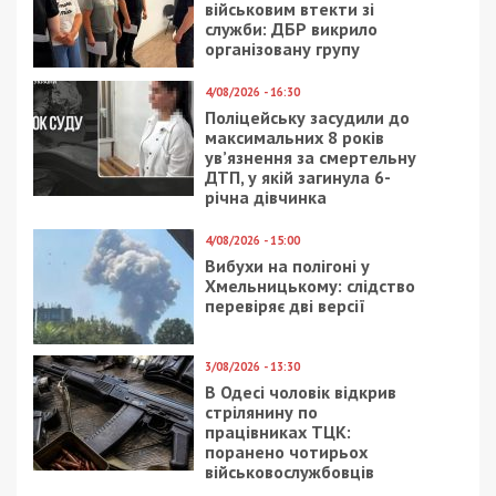
військовим втекти зі
служби: ДБР викрило
організовану групу
4/08/2026 - 16:30
Поліцейську засудили до
максимальних 8 років
ув’язнення за смертельну
ДТП, у якій загинула 6-
річна дівчинка
4/08/2026 - 15:00
Вибухи на полігоні у
Хмельницькому: слідство
перевіряє дві версії
3/08/2026 - 13:30
В Одесі чоловік відкрив
стрілянину по
працівниках ТЦК:
поранено чотирьох
військовослужбовців