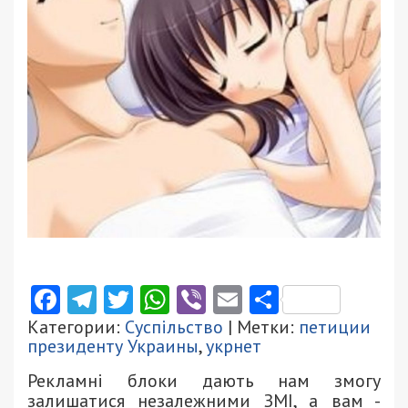
Facebook
Telegram
Twitter
WhatsApp
Viber
Email
Поділити
Категории:
Суспільство
| Метки:
петиции
президенту Украины
,
укрнет
Рекламні блоки дають нам змогу
залишатися незалежними ЗМІ, а вам -