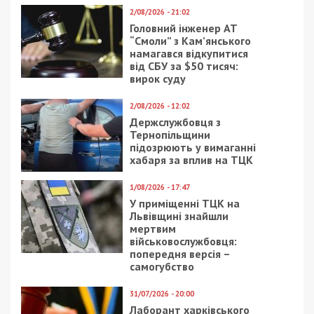
2/08/2026 - 21:02
Головний інженер АТ
“Смоли” з Кам’янського
намагався відкупитися
від СБУ за $50 тисяч:
вирок суду
2/08/2026 - 12:02
Держслужбовця з
Тернопільщини
підозрюють у вимаганні
хабаря за вплив на ТЦК
1/08/2026 - 17:47
У приміщенні ТЦК на
Львівщині знайшли
мертвим
військовослужбовця:
попередня версія –
самогубство
31/07/2026 - 20:00
Лаборант харківського