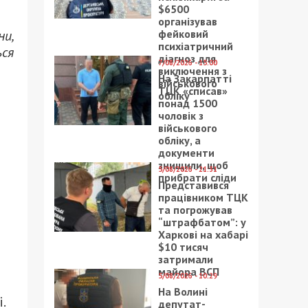
$6500
організував
ни,
фейковий
психіатричний
ься
діагноз для
7/08/2026 - 15:00
виключення з
На Закарпатті
військового
ТЦК «списав»
обліку
понад 1500
чоловік з
військового
обліку, а
документи
знищили, щоб
5/08/2026 - 21:31
прибрати сліди
Представився
працівником ТЦК
та погрожував
“штрафбатом”: у
Харкові на хабарі
$10 тисяч
затримали
майора ВСП
5/08/2026 - 10:29
На Волині
.
депутат-