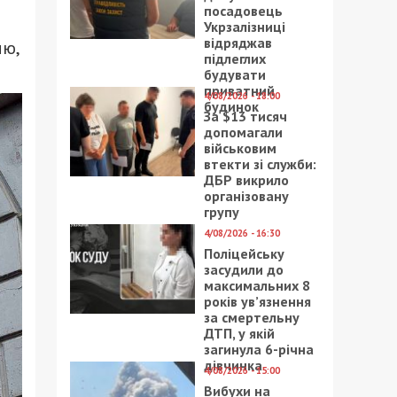
посадовець
Укрзалізниці
відряджав
лю,
підлеглих
будувати
приватний
4/08/2026 - 18:00
будинок
За $13 тисяч
допомагали
військовим
втекти зі служби:
ДБР викрило
організовану
групу
4/08/2026 - 16:30
Поліцейську
засудили до
максимальних 8
років ув’язнення
за смертельну
ДТП, у якій
загинула 6-річна
дівчинка
4/08/2026 - 15:00
Вибухи на