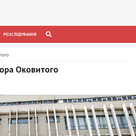
РОЗСЛІДУВАННЯ
ИТОГО
тора Оковитого