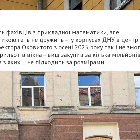
ють фахівців з прикладної математики, але
икою геть не дружить – у корпусах ДНУ в центрі
ектора Оковитого з осені 2025 року так і не змо
ильотів вікна – виш закупив за кілька мільйоні
 з яких … не підходить за розмірами.