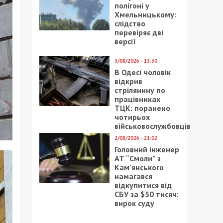
полігоні у
Хмельницькому:
слідство
перевіряє дві
версії
3/08/2026 - 13:30
В Одесі чоловік
відкрив
стрілянину по
працівниках
ТЦК: поранено
чотирьох
військовослужбовців
2/08/2026 - 21:02
Головний інженер
АТ “Смоли” з
Кам’янського
намагався
відкупитися від
СБУ за $50 тисяч:
вирок суду