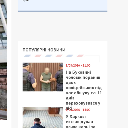
ПОПУЛЯРНІ НОВИНИ
8/08/2026 - 21:00
На Буковині
чоловік поранив
двох
поліцейських під
час обшуку та 11
днів
переховувався у
лісі
8/08/2026 - 15:00
У Харкові
ексзавідувач
психлікарні за