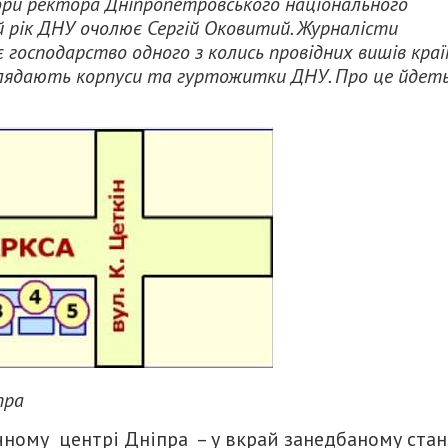
бори ректора Дніпропетровського національного
й рік ДНУ очолює Сергій Оковитий. Журналісти
є господарство одного з колись провідних вишів краї
глядають корпуси та гуртожитки ДНУ. Про це йдет
пра
ному центрі Дніпра – у вкрай занедбаному стані