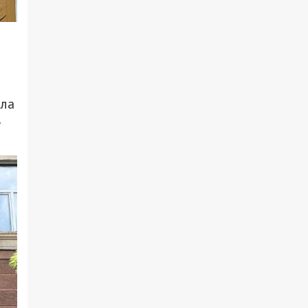
гла
в