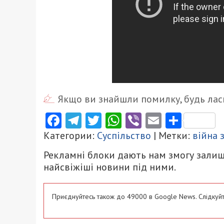
Якщо ви знайшли помилку, будь ласк
Facebook
Telegram
Twitter
WhatsApp
Viber
Email
Поділ
Категории:
Суспільство
| Метки:
війна 
Рекламні блоки дають нам змогу залиш
найсвіжіші новини під ними.
Приєднуйтесь також до 49000 в Google News. Слідкуйт