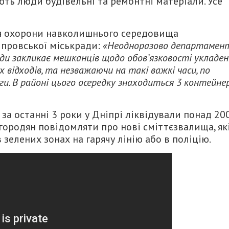
ють люди будівельні та ремонтні матеріали. Усе
ня охорони навколишнього середовища
іпровської міськради:
«Неодноразово департамен
ади закликає мешканців щодо обов’язковості укладе
 відходів, та незважаючи на такі важкі часи, по
ги. В районі цього осередку знаходиться 3 контейне
 за останні 3 роки у Дніпрі ліквідували понад 20
городян повідомляти про нові сміттєзвалища, як
зелених зонах на гарячу лінію або в поліцію.