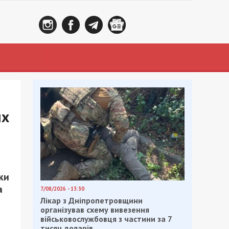
их
ки
а
7/08/2026 - 13:30
Лікар з Дніпропетровщини
організував схему вивезення
військовослужбовця з частини за 7
тисяч доларів