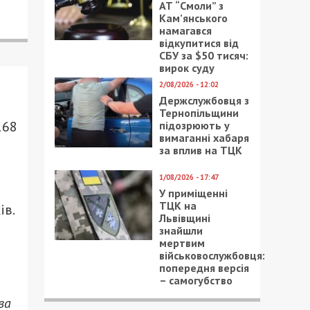
АТ “Смоли” з
Кам’янського
намагався
відкупитися від
СБУ за $50 тисяч:
вирок суду
2/08/2026 - 12:02
Держслужбовця з
Тернопільщини
168
підозрюють у
вимаганні хабаря
за вплив на ТЦК
1/08/2026 - 17:47
У приміщенні
ТЦК на
ів.
Львівщині
знайшли
мертвим
військовослужбовця:
попередня версія
– самогубство
ва