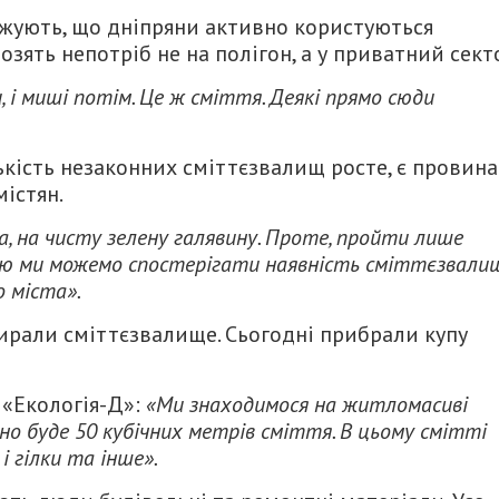
жують, що дніпряни активно користуються
озять непотріб не на полігон, а у приватний сект
, і миші потім. Це ж сміття. Деякі прямо сюди
ькість незаконних сміттєзвалищ росте, є провина
містян.
, на чисту зелену галявину. Проте, пройти лише
ною ми можемо спостерігати наявність сміттєзвалищ
 міста».
бирали сміттєзвалище. Сьогодні прибрали купу
 «Екологія-Д»:
«Ми знаходимося на житломасиві
но буде 50 кубічних метрів сміття. В цьому смітті
і гілки та інше».