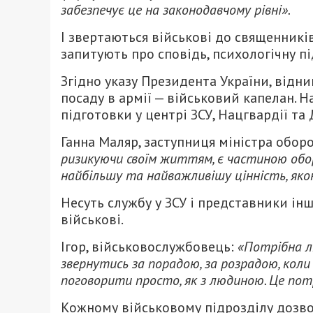
забезпечує це на законодавчому рівні».
І звертаються військові до священників
запитують про сповідь, психологічну п
Згідно указу Президента України, від
посаду в армії — військовий капелан. 
підготовки у центрі ЗСУ, Нацгвардії т
Ганна Маляр, заступниця міністра обор
ризикуючи своїм життям, є частиною об
найбільшу та найважливішу цінність, якою
Несуть службу у ЗСУ і представники ін
військові.
Ігор, військовослужбовець:
«Потрібна л
звернутись за порадою, за розрадою, коли 
поговорити просто, як з людиною. Це пот
Кожному військовому підрозділу дозвол