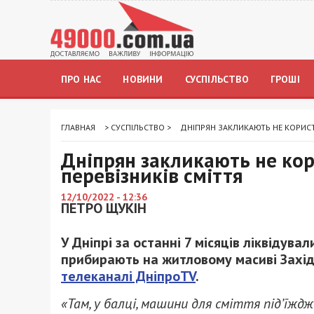
ПРО НАС
НОВИНИ
СУСПІЛЬСТВО
ГРОШІ
ГЛАВНАЯ
>
СУСПІЛЬСТВО
>
ДНІПРЯН ЗАКЛИКАЮТЬ НЕ КОРИСТ
Дніпрян закликають не ко
перевізників сміття
12/10/2022 - 12:36
ПЕТРО ЩУКІН
У Дніпрі за останні 7 місяців ліквідув
прибирають на житловому масиві Захід
телеканалі ДніпроTV
.
«Там, у балці, машини для сміття під’їжд