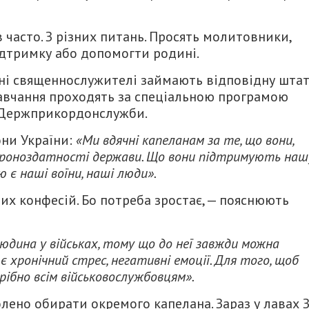
 часто. З різних питань. Просять молитовники,
ідтримку або допомогти родині.
нині священнослужителі займають відповідну шта
Навчання проходять за спеціальною програмою
а Держприкордонслужби.
они України:
«Ми вдячні капеланам за те, що вони,
ороноздатності держави. Що вони підтримують наш
 є наші воїни, наші люди».
ших конфесій. Бо потреба зростає, — пояснюють
юдина у військах, тому що до неї завжди можна
є хронічний стрес, негативні емоції. Для того, щоб
рібно всім військовослужбовцям».
ено обирати окремого капелана. Зараз у лавах З