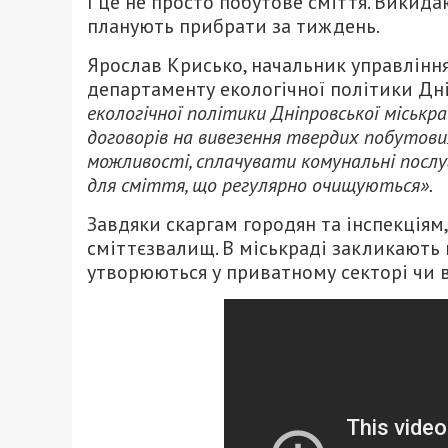
І це не просто побутове сміття. Викида
планують прибрати за тиждень.
Ярослав Крисько, начальник управлін
департаменту екологічної політики Дн
екологічної політики Дніпровської міськр
договорів на вивезення твердих побутових
можливості, сплачувати комунальні послу
для сміття, що регулярно очищуються».
Завдяки скаргам городян та інспекціям,
сміттєзвалищ. В міськраді закликають 
утворюються у приватному секторі чи в 