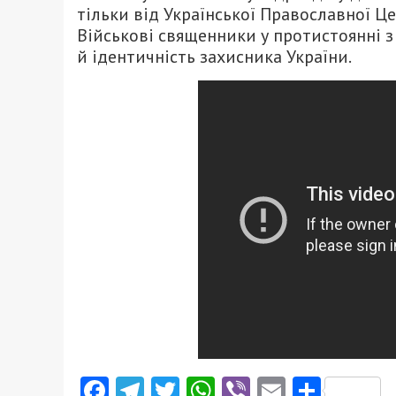
тільки від Української Православної Це
Військові священники у протистоянні 
й ідентичність захисника України.
Facebook
Telegram
Twitter
WhatsApp
Viber
Email
Поділ