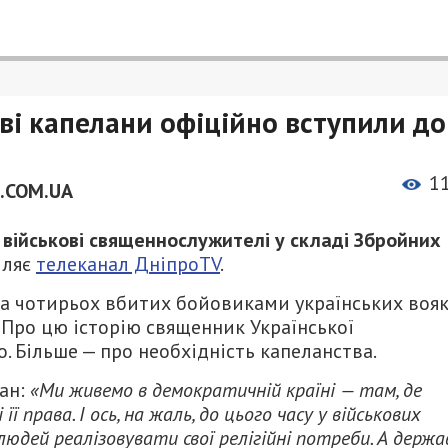
ові капелани офіційно вступили до
1
.COM.UA
і військові священнослужителі у складі Збройних
мляє
телеканал ДніпроTV
.
 чотирьох вбитих бойовиками українських вояк
. Про цю історію священник Української
 Більше — про необхідність капеланства.
ан:
«Ми живемо в демократичній країні — там, де
ї права. І ось, на жаль, до цього часу у військових
дей реалізовувати свої релігійні потреби. А держа