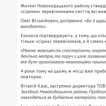
Жителі Новокодацького району стверд
«сірими» перевізниками сміття, які вив
Олег Віталійович, дніпрянин:
«Бо й щури
викидають».
Екологи підтверджують: у тому, що кіл
тільки «сірих» перевізників, а й самих 
«Маємо можливість спостерігати, зокрема
декілька метрів, та поруч з цією галяви
яке було організовано мешканцями нашого
4 роки тому на цьому ж місці вже при
повторно.
Віталій Квас, заступник директора ТОВ
Західний Новокодацького району. Приблиз
знаходяться як будівельні матеріали, так 