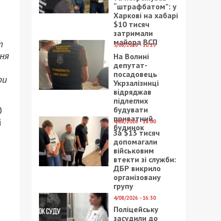
“штрафбатом”: у
Харкові на хабарі
$10 тисяч
затримали
майора ВСП
т
5/08/2026 - 10:29
ння
На Волині
депутат-
посадовець
ри
Укрзалізниці
відряджав
підлеглих
0
будувати
приватний
і
4/08/2026 - 18:00
будинок
За $13 тисяч
допомагали
військовим
втекти зі служби:
ДБР викрило
організовану
групу
4/08/2026 - 16:30
Поліцейську
засудили до