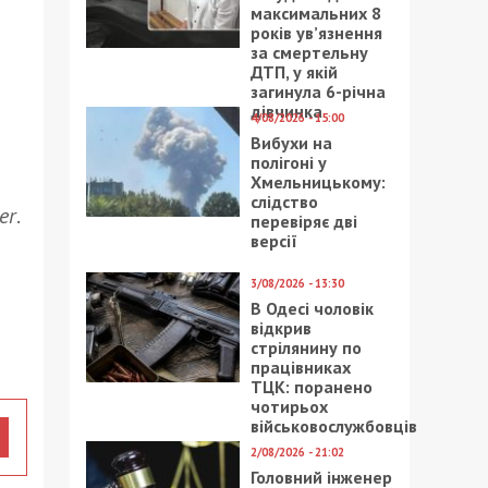
максимальних 8
років ув’язнення
за смертельну
ДТП, у якій
загинула 6-річна
дівчинка
4/08/2026 - 15:00
Вибухи на
полігоні у
Хмельницькому:
слідство
er
.
перевіряє дві
версії
3/08/2026 - 13:30
В Одесі чоловік
відкрив
стрілянину по
працівниках
ТЦК: поранено
чотирьох
військовослужбовців
2/08/2026 - 21:02
Головний інженер