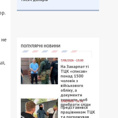
ор.
 не
ПОПУЛЯРНІ НОВИНИ
7/08/2026 - 15:00
а,
На Закарпатті
ТЦК «списав»
понад 1500
чоловік з
військового
обліку, а
документи
знищили, щоб
5/08/2026 - 21:31
прибрати сліди
Представився
працівником ТЦК
та погрожував