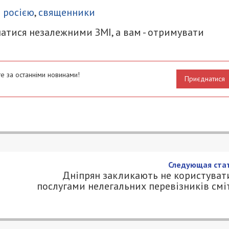
з росією
,
священники
атися незалежними ЗМІ, а вам - отримувати
е за останніми новинами!
Приєднатися
Следующая стат
Дніпрян закликають не користуват
послугами нелегальних перевізників смі