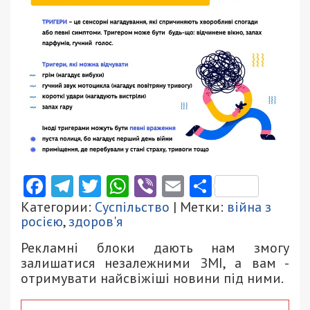
Facebook
Telegram
Twitter
WhatsApp
Viber
Email
Поділити
Категории:
Суспільство
| Метки:
війна з
росією
,
здоров'я
Рекламні блоки дають нам змогу
залишатися незалежними ЗМІ, а вам -
отримувати найсвіжіші новини під ними.