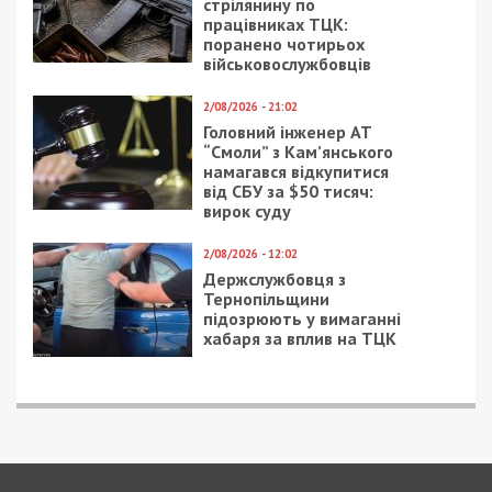
стрілянину по
працівниках ТЦК:
поранено чотирьох
військовослужбовців
2/08/2026 - 21:02
Головний інженер АТ
“Смоли” з Кам’янського
намагався відкупитися
від СБУ за $50 тисяч:
вирок суду
2/08/2026 - 12:02
Держслужбовця з
Тернопільщини
підозрюють у вимаганні
хабаря за вплив на ТЦК