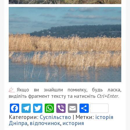
Якщо ви знайшли помилку, будь ласка,
виділіть фрагмент тексту та натисніть
Ctrl+Enter
.
Facebook
Telegram
Twitter
WhatsApp
Viber
Email
Поділити
Категории:
Суспільство
| Метки:
історія
Дніпра
,
відпочинок
,
история