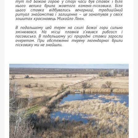
тут під Божою горою у старі часи був ставок і біля
нього велика брила жовтого каменя-пісковика. Біля
цього ставка відбувались вечорниці, традиційний
ритуал знайомства і залицяння – це занотував у своїх
зошитах краєзнавець Михайло Лоян.
В подальшому цей терен на схилі Божої гори сильно
змінювався. На місці плавнів з’явився рибгосп і
пасовисько. В подальшому усі природні ставки заросли
очеретом. При обстеженні терену легендарної брили
пісковику ми не знайшли.