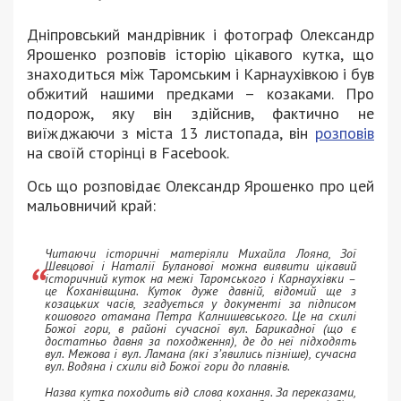
Дніпровський мандрівник і фотограф Олександр
Ярошенко розповів історію цікавого кутка, що
знаходиться між Таромським і Карнаухівкою і був
обжитий нашими предками – козаками. Про
подорож, яку він здійснив, фактично не
виїжджаючи з міста 13 листопада, він
розповів
на своїй сторінці в Facebook.
Ось що розповідає Олександр Ярошенко про цей
мальовничий край:
Читаючи історичні матеріяли Михайла Лояна, Зої
Шевцової і Наталії Буланової можна виявити цікавий
історичний куток на межі Таромського і Карнаухівки –
це Коханівщина. Куток дуже давній, відомий ще з
козацьких часів, згадується у документі за підписом
кошового отамана Петра Калнишевського. Це на схилі
Божої гори, в районі сучасної вул. Барикадної (що є
достатньо давня за походження), де до неї підходять
вул. Межова і вул. Ламана (які з’явились пізніше), сучасна
вул. Водяна і схили від Божої гори до плавнів.
Назва кутка походить від слова кохання. За переказами,