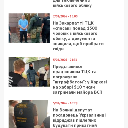
військового обліку
7/08/2026 - 15:00
На Закарпатті ТЦК
«списав» понад 1500
чоловік з військового
обліку, а документи
знищили, щоб прибрати
сліди
5/08/2026 - 21:31
Представився
працівником ТЦК та
погрожував
“штрафбатом”: у Харкові
на хабарі $10 тисяч
затримали майора ВСП
5/08/2026 - 10:29
На Волині депутат-
посадовець Укрзалізниці
відряджав підлеглих
будувати приватний