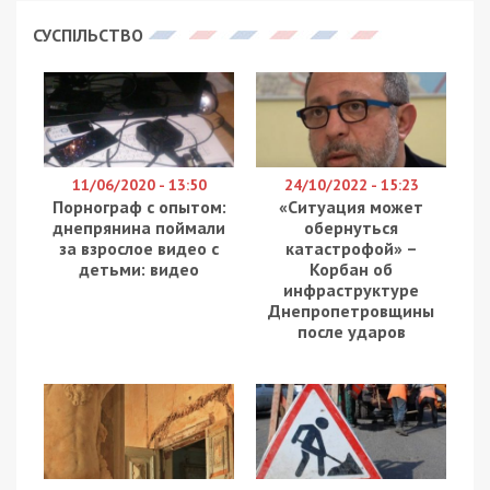
СУСПІЛЬСТВО
11/06/2020 - 13:50
24/10/2022 - 15:23
Порнограф с опытом:
«Ситуация может
днепрянина поймали
обернуться
за взрослое видео с
катастрофой» –
детьми: видео
Корбан об
инфраструктуре
Днепропетровщины
после ударов