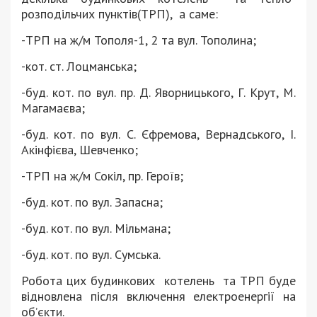
розподільчих пунктів(ТРП),
а саме:
-ТРП на ж/м Тополя-1, 2 та вул. Тополина;
-кот. ст. Лоцманська;
-буд. кот. по вул. пр. Д. Яворницького, Г. Крут, М.
Магамаєва;
-буд. кот. по вул. С. Єфремова, Вернадського, І.
Акінфієва, Шевченко;
-ТРП на ж/м Сокіл, пр. Героїв;
-буд. кот. по вул. Запасна;
-буд. кот. по вул. Мільмана;
-буд. кот. по вул. Сумська.
Робота цих будинкових
котелень
та ТРП буде
відновлена після включення електроенергії на
об’єкти.