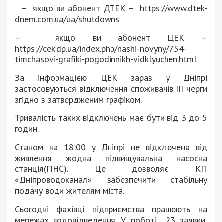
–
якщо ви абонент ДТЕК –
https://www.dtek-
dnem.com.ua/ua/shutdowns
–
якщо ви абонент ЦЕК –
https://cek.dp.ua/index.php/nashi-novyny/754-
timchasovi-grafiki-pogodinnikh-vidklyuchen.html
За інформацією ЦЕК зараз у Дніпрі
застосовуються відключення споживачів ІІІ черги
згідно з затвердженим графіком.
Тривалість таких відключень має бути від 3 до 5
годин.
Станом на 18:00 у Дніпрі не відключена від
живлення жодна підвищувальна насосна
станція(ПНС). Це дозволяє КП
«Дніпроводоканал» забезпечити стабільну
подачу води жителям міста.
Сьогодні фахівці підприємства працюють на
мережах водовідведення. У роботі
23 заявки,