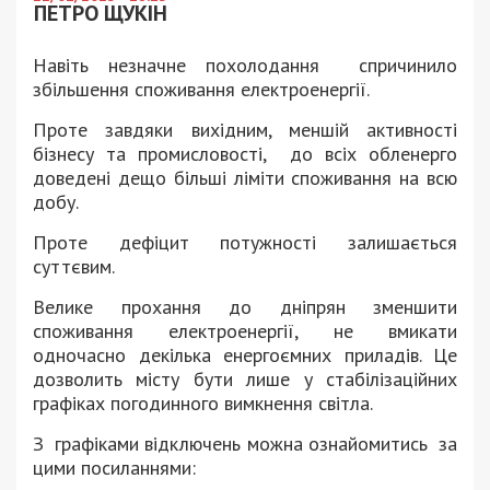
ПЕТРО ЩУКІН
Навіть незначне похолодання
спричинило
збільшення споживання електроенергії.
Проте завдяки вихідним, меншій активності
бізнесу та промисловості,
до всіх обленерго
доведені дещо більші ліміти споживання на всю
добу.
Проте дефіцит потужності залишається
суттєвим.
Велике прохання до дніпрян зменшити
споживання електроенергії, не вмикати
одночасно декілька енергоємних приладів. Це
дозволить місту бути лише у стабілізаційних
графіках погодинного вимкнення світла.
З
графіками відключень можна ознайомитись
за
цими посиланнями: