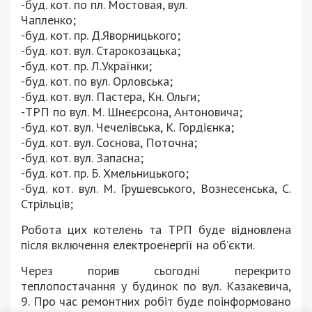
-буд. кот. по пл. Мостовая, вул.
Чапленко;
-буд. кот. пр. Д.Яворницького;
-буд. кот. вул. Старокозацька;
-буд. кот. пр. Л.Українки;
-буд. кот. по вул. Орловська;
-буд. кот. вул. Пастера, Кн. Ольги;
-ТРП по вул. М. Шнеєрсона, Антоновича;
-буд. кот. вул. Чечелівська, К. Гордієнка;
-буд. кот. вул. Соснова, Поточна;
-буд. кот. вул. Запасна;
-буд. кот. пр. Б. Хмельницького;
-буд. кот. вул. М. Грушевського, Вознесенська, С.
Стрільців;
Робота цих котелень та ТРП буде відновлена
після включення електроенергії на об’єкти.
Через порив сьогодні перекрито
теплопостачання у будинок по вул. Казакевича,
9. Про час ремонтних робіт буде поінформовано