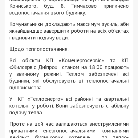
Кониського, буд. 8. Тимчасово припинено
водопостачання цього будинку.
Комунальники докладають максимум зусиль, аби
якнайшвидше завершити роботи на всіх об’єктах
і відновити подачу води.
Щодо теплопостачання.
Всі об’єкти КП «Коменергосервіс» та КП
«Жилсервіс Дніпро»
станом на 18:00 працюють
у звичному режимі. Теплом забезпечені всі
будинки, які обслуговують ці теплопостачальні
підприємства.
У
КП «Теплоенерго» всі районні та квартальні
котельні у роботі. Вони забезпечують стабільну
подачу тепла.
Проте на цей час залишаються знеструмленими
приватними енергопостачальними компаніями
декілька будинкових котелень
та тепло-