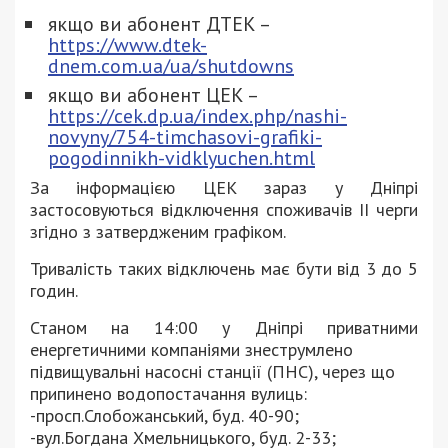
якщо ви абонент ДТЕК –
https://www.dtek-
dnem.com.ua/ua/shutdowns
якщо ви абонент ЦЕК –
https://cek.dp.ua/index.php/nashi-
novyny/754-timchasovi-grafiki-
pogodinnikh-vidklyuchen.html
За інформацією ЦЕК зараз у Дніпрі
застосовуються відключення споживачів ІІ черги
згідно з затвердженим графіком.
Тривалість таких відключень має бути від 3 до 5
годин.
Станом на 14:00 у Дніпрі приватними
енергетичними компаніями знеструмлено
підвищувальні насосні станції (ПНС), через що
припинено водопостачання вулиць:
-просп.Слобожанський, буд. 40-90;
-вул.Богдана Хмельницького, буд. 2-33;