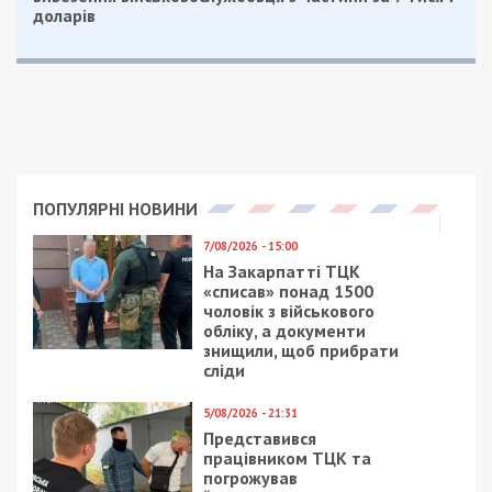
Наразі військовому повідомлено про підозру за
ч. 3 ст. 369-2 КК України (зловживання впливом).
Суд обрав йому запобіжний захід у вигляді
тримання під вартою з можливістю внесення
застави. Санкція статті передбачає покарання у
вигляді позбавлення волі на строк від 3 до 8
років із конфіскацією майна.
Правоохоронці продовжують аналізувати
вилучені матеріали. Наразі вирішується питання