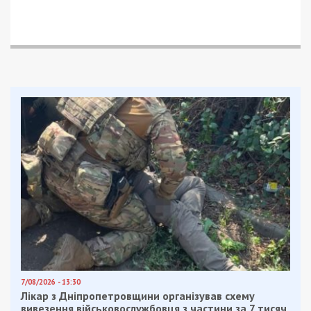
задокументовано випадок, коли завдяки
домовленостям фігуранта лікарі видали одному
з “клієнтів” довідку про обмежену придатність
до військової служби.
Процес передачі коштів відбувався у два етапи:
спочатку організатор отримав аванс у розмірі 3
тисяч доларів, а під час отримання залишку в 1,2
тисячі доларів його затримали в порядку ст. 208
КПК України. У межах розслідування
правоохоронці провели 14 санкціонованих
обшуків, під час яких вилучили готівку, чорнові
записи, мобільні телефони, комп’ютерну техніку
та іншу документацію, що підтверджує
протиправну діяльність.