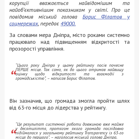
корупції вважається найвідомішим та
найобʼєктивнішим показником у світі. Про це
повідомив міський голова
Борис Філатов у
соцмережах
, передає
49000.
За словами мера Дніпра, місто роками системно
працювало над підвищенням відкритості та
прозорості управління.
“Цього року Дніпро у цьому рейтингу посів почесне
ПЕРШЕ місце. Так само, як до цього отримав найвищу
оцінку щодо відкритості та взаємодії з
громадськістю”, – написав Борис Філатов.
Він зазначив, що громада змогла пройти шлях
від 63-го місця до лідерства у рейтингу.
“Це результат системної роботи довжиною вже майже
у десятиліття, протягом якого громада послідовно
підіймалася у загальному рейтингу Transparency із 63-го
місця до першого”, – наголосив міський голова Дніпра.