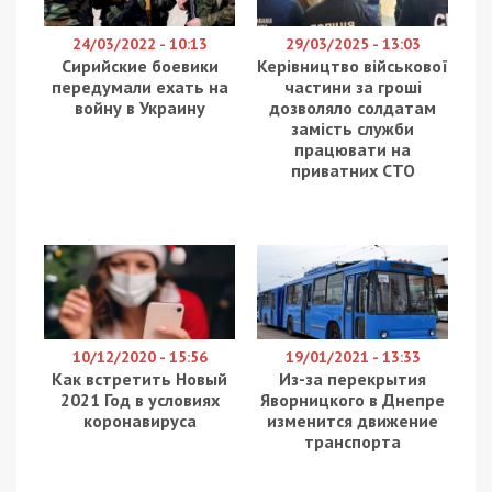
На Рівненщині правоохоронці припинили
діяльність корупційної схеми, організованої 48-
річним військовослужбовцем. За даними слідства,
чоловік вимагав гроші у бійців ЗСУ за сприяння в
отриманні висновків військово-лікарської комісії
(ВЛК) про обмежену придатність, що давало
змогу проходити службу в тилових підрозділах.
Про це повідомляє
49000
з посиланням на
Спеціалізовану прокуратуру у сфері оборони
Західного регіону.
Вартість таких “послуг” становила 4,2 тисячі
доларів США з особи. За ці кошти підозрюваний
обіцяв вплинути на медичних працівників для
прийняття потрібного рішення. Слідством уже