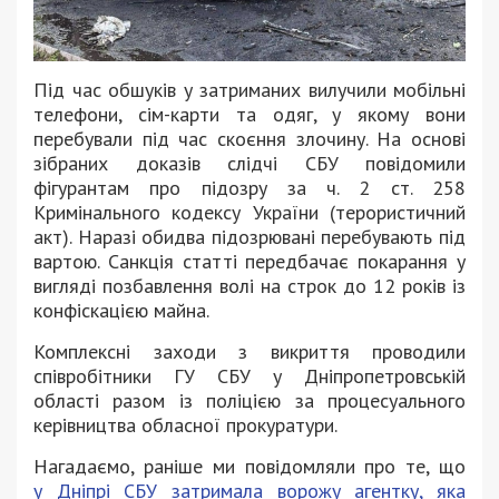
Під час обшуків у затриманих вилучили мобільні
телефони, сім-карти та одяг, у якому вони
перебували під час скоєння злочину. На основі
зібраних доказів слідчі СБУ повідомили
фігурантам про підозру за ч. 2 ст. 258
Кримінального кодексу України (терористичний
акт). Наразі обидва підозрювані перебувають під
вартою. Санкція статті передбачає покарання у
вигляді позбавлення волі на строк до 12 років із
конфіскацією майна.
Комплексні заходи з викриття проводили
співробітники ГУ СБУ у Дніпропетровській
області разом із поліцією за процесуального
керівництва обласної прокуратури.
Нагадаємо, раніше ми повідомляли про те, що
у Дніпрі СБУ затримала ворожу агентку, яка