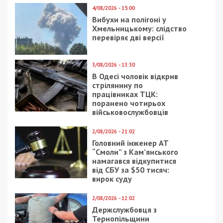
Нагадаємо, раніше ми повідомляли про те, що
у Нікополі співробітник ТЦК вимагав хабар за
вплив на ВЛК.
Facebook
Telegram
Twitter
WhatsApp
Viber
Email
Поділити
Категории:
Розслідування
,
Суспільство
|
Метки:
військовий
,
хабар
Рекламні блоки дають нам змогу
залишатися незалежними ЗМІ, а вам -
отримувати найсвіжіші новини під ними.
Приєднуйтесь також до 49000 в Google News. Слідкуйте
за останніми новинами!
Приєднатися