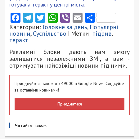
готувала теракт у центрі міста.
Facebook
Telegram
Twitter
WhatsApp
Viber
Email
Поділити
Категории:
Головне за день
,
Популярні
новини
,
Суспільство
| Метки:
підрив
,
теракт
Рекламні блоки дають нам змогу
залишатися незалежними ЗМІ, а вам -
отримувати найсвіжіші новини під ними.
Приєднуйтесь також до 49000 в Google News. Слідкуйте
за останніми новинами!
Приєднатися
Читайте також