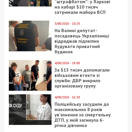
щодо притягнення до відповідальності інших
учасників схеми, зокрема медичних працівників,
залучених до видачі фіктивних документів.
Досудове розслідування триває за
процесуального керівництва Рівненської
спеціалізованої прокуратури у сфері оборони.