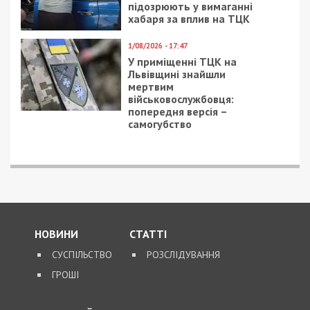
Читайте також
Предыдущая статья:
САП вимагає стягнути у керівника
податкової Полтавщини майно вартістю
4,8 млн грн
Следующая статья:
Теракт у Дніпрі: СБУ та поліція затримали
виконавців підриву авто військового
СУСПІЛЬСТВО