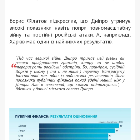
Борис Філатов підкреслив, що Дніпро утримує
високі показники навіть попри повномасштабну
війну та постійні російські атаки. А, наприклад,
Харків має один із найнижчих результатів.
“Під час великої війни Дніпро тримає цей рівень як
велика прифронтова громада, котру чи не щодня
тероризують російські обстріли. Бо, приміром, сусідній
Харків у цьому ( та й не лише ) переліку Transparency
International має один із найнижчих результатів. Його
показники публічних фінансів понад удвічі менші, ніж у
Дніпра. Але я впевнений, що колеги підтягнуться”, –
йдеться у дописі міського голови Дніпра.