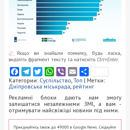
Якщо ви знайшли помилку, будь ласка,
виділіть фрагмент тексту та натисніть
Ctrl+Enter
.
Facebook
Telegram
Twitter
WhatsApp
Viber
Email
Поділити
Категории:
Суспільство
,
Топ
| Метки:
Дніпровська міськрада
,
рейтинг
Рекламні блоки дають нам змогу
залишатися незалежними ЗМІ, а вам -
отримувати найсвіжіші новини під ними.
Приєднуйтесь також до 49000 в Google News. Слідкуйте