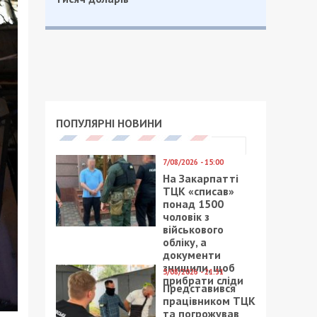
ПОПУЛЯРНІ НОВИНИ
7/08/2026 - 15:00
На Закарпатті
ТЦК «списав»
понад 1500
чоловік з
військового
обліку, а
документи
знищили, щоб
5/08/2026 - 21:31
прибрати сліди
Представився
працівником ТЦК
та погрожував