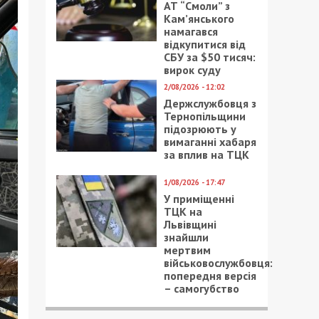
АТ “Смоли” з
Кам’янського
намагався
відкупитися від
СБУ за $50 тисяч:
вирок суду
2/08/2026 - 12:02
Держслужбовця з
Тернопільщини
підозрюють у
вимаганні хабаря
за вплив на ТЦК
1/08/2026 - 17:47
У приміщенні
ТЦК на
Львівщині
знайшли
мертвим
військовослужбовця:
попередня версія
– самогубство