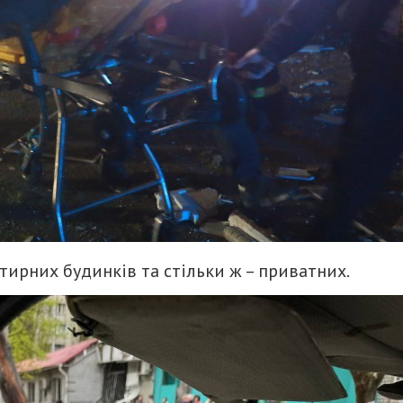
ртирних будинків та стільки ж – приватних.