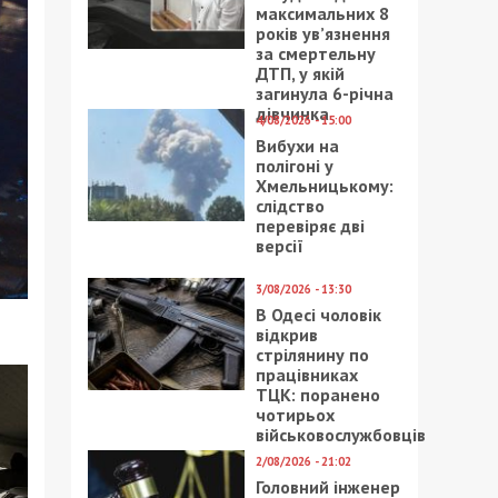
максимальних 8
років ув’язнення
за смертельну
ДТП, у якій
загинула 6-річна
дівчинка
4/08/2026 - 15:00
Вибухи на
полігоні у
Хмельницькому:
слідство
перевіряє дві
версії
3/08/2026 - 13:30
В Одесі чоловік
відкрив
стрілянину по
працівниках
ТЦК: поранено
чотирьох
військовослужбовців
2/08/2026 - 21:02
Головний інженер