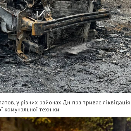
атов, у різних районах Дніпра триває ліквідація
ої комунальної техніки.