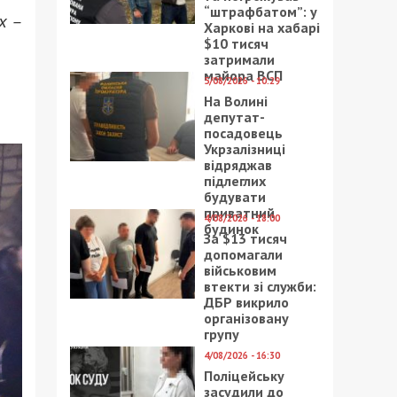
“штрафбатом”: у
х –
Харкові на хабарі
$10 тисяч
затримали
майора ВСП
5/08/2026 - 10:29
На Волині
депутат-
посадовець
Укрзалізниці
відряджав
підлеглих
будувати
приватний
4/08/2026 - 18:00
будинок
За $13 тисяч
допомагали
військовим
втекти зі служби:
ДБР викрило
організовану
групу
4/08/2026 - 16:30
Поліцейську
засудили до