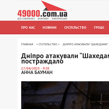
ПРО НАС
НОВИНИ
СУСПІЛЬСТВО
ГРОШІ
ГЛАВНАЯ
>
СУСПІЛЬСТВО
>
ДНІПРО АТАКУВАЛИ “ШАХЕДАМИ”
Дніпро атакували “Шахедам
постраждало
17/04/2025 - 9:20
АННА БАУМАН