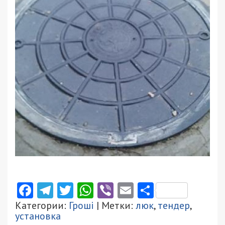
Facebook
Telegram
Twitter
WhatsApp
Viber
Email
Поділити
Категории:
Гроші
| Метки:
люк
,
тендер
,
установка