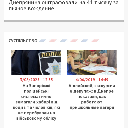
АЛЕКСЕЙ ВАЛЕНКО - СПЕЦИАЛЬНО
2768
ДЛЯ 49000.COM.UA
Во время
сильных ливней
на прошлой неделе
многие улицы Днепра превратились в
венецианские каналы. Правда, такое погружение
в атмосферу итальянского города жители не
оценили и начали возмущаться состоянием
ливневок, которые во время дождей были
засорены или вовсе провалились в асфальт. Как
следствие – автомобили днепрян на некоторое
время стали лодками. Дожди ушли, а вопросы
остались: почему городская власть не
позаботилась о состоянии ливневок, чтобы
избежать потопа?
За ответом журналист
49000.com.ua
отправился
на улицу Березинскую, где генеральный
подрядчик департамента благоустройства и
инфраструктуры горсовета “Тракция Инфра”
проводит текущий ремонт дорог. Там же можно