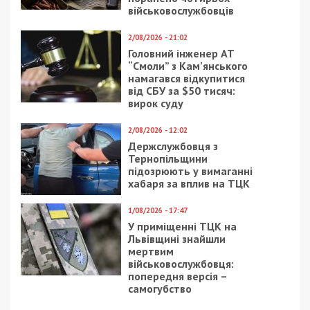
выполняют работы на тех участках, куда их
распределила частная фирма. Впрочем, как и на
дорогах, которые ремонтируют силами
Управления по ремонту и эксплуатации
автодорог, чиновники обещают, что после
окончания работ асфальт продержится без
ремонта минимум пять лет.
Facebook
Telegram
Twitter
WhatsApp
Viber
Email
Поділити
Категории:
Головне за день
,
Суспільство
|
Метки:
КП Гидроспоруды
,
ремонт дорог
,
ремонт ливневок
Рекламні блоки дають нам змогу
залишатися незалежними ЗМІ, а вам -
отримувати найсвіжіші новини під ними.
Приєднуйтесь також до 49000 в Google News. Слідкуйте
за останніми новинами!