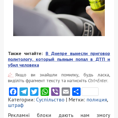
Также читайте:
В Днепре вынесли приговор
политологу, который пьяным попал в ДТП и
убил человека
Якщо ви знайшли помилку, будь ласка,
виділіть фрагмент тексту та натисніть
Ctrl+Enter
.
Facebook
Telegram
Twitter
WhatsApp
Viber
Email
Поділити
Категории:
Суспільство
| Метки:
полиция
,
штраф
Рекламні блоки дають нам змогу