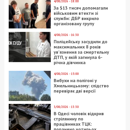
Тут же на Березинской, журналист
49000.com.ua
впервые лично увидел работу генерального
подрядчика по ремонту дорог – польской
компании “Тракция Инфра”. До того мы
неоднократно
рассказывали
, что ремонт дорог,
особенно в центре, поручили КП “УРЭА”. По
словам Алексея Самилыка, заместителя
директора департамента благоустройства и
инфраструктуры горсовета, коммунальщики
работают в субподряде “Тракции Инфра” и