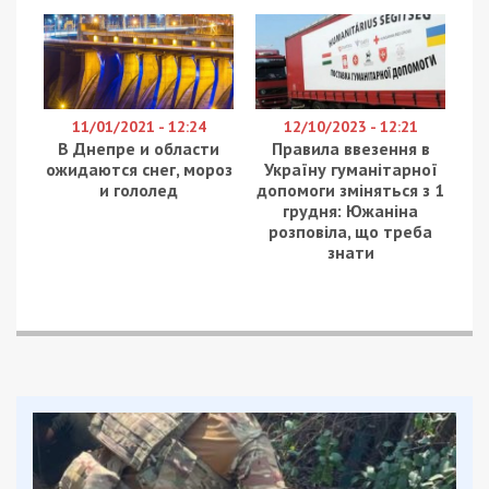
было заметить и работников КП “Гідроспоруди”,
которые и отвечают за состояние ливневок. Их
задача: во время ремонта дорог поднимать
ливневки на уровень проложенного асфальта и
попутно чистить, а где и ремонтировать слив.
По словам начальника производственного
отдела КП “Гідроспоруди” Михаила Ступака,
таких на улице Березинской было тридцать. За
жителей этой улицы можно, конечно
порадоваться, но как быть остальному городу?
На этот вопрос Михаил Ступак заявил, что
ежедневно по всему Днепру работают три
бригады КП “Гідроспоруди”, которые чистят
ливневки от ила, меняют и ремонтируют саму
конструкцию.
– Мы работаем согласно плану, который нам расписали
на год. Сегодня, например, нужно поднимать ливневки из-
за ремонта дороги, работаем в оперативном режиме.
Всего на 2018 год предусмотрено, что мы заменим 5%
всех ливневок в Днепре, – заявил Михаил Ступак.