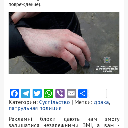
повреждение).
Facebook
Telegram
Twitter
WhatsApp
Viber
Email
Поділити
Категории:
Суспільство
| Метки:
драка
,
патрульная полиция
Рекламні блоки дають нам змогу
залишатися незалежними ЗМІ, а вам -