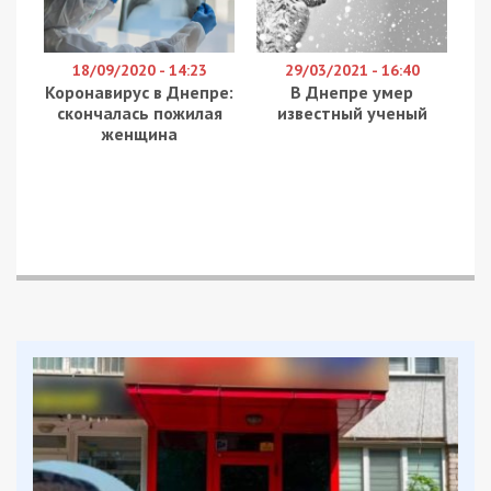
«Каждый человек признает факт необходимости
смены этого названия. Возможно, переименование с
Днепропетровской области в Сичеславскую в будущем
приведет к новому названию города или станет
толчком для разработки «концепции» нашего региона»,
– говорит он.
Егор Гуськов отметил, что такое название будет
верным с точки зрения истории и станет
вызывать определенные ассоциации у жителей и
туристов.
«Переименование произойдет, потому что это прямое
требование закона о декоммунизации. Сейчас область
носит имя Григория Петровского. Этот человек судом
Украины официально признан организатором
голодомора», – добавил Максим Мирошниченко,
журналист.
Слушание по этой теме состоится в центре
«Просвита»
10 февраля в 16:00
по адресу
ул.