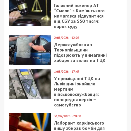
Предыдущая статья:
Тайная жизнь дворников Днепра: как и за
сколько убирают городские улицы
(видео)
Следующая статья:
Возле Озерки произошла потасовка из-за
неправильной парковки: фото
СУСПІЛЬСТВО
20/09/2021 - 11:24
30/01/2024 - 13:30