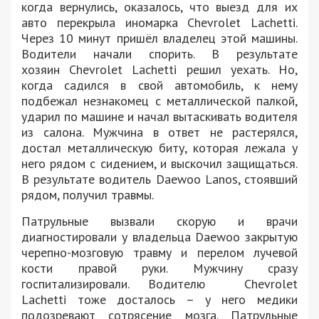
когда вернулись, оказалось, что выезд для их
авто перекрыла иномарка Chevrolet Lachetti.
Через 10 минут пришёл владелец этой машины.
Водители начали спорить. В результате
хозяин Chevrolet Lachettі решил уехать. Но,
когда садился в свой автомобиль, к нему
подбежал незнакомец с металлической палкой,
ударил по машине и начал вытаскивать водителя
из салона. Мужчина в ответ не растерялся,
достал металлическую биту, которая лежала у
него рядом с сидением, и выскочил защищаться.
В результате водитель Daewoo Lanos, стоявший
рядом, получил травмы.
Патрульные вызвали скорую и врачи
диагностировали у владельца
Daewoo закрытую
черепно-мозговую травму и перелом лучевой
кости правой руки. Мужчину сразу
госпитализировали. Водителю Chevrolet
Lachetti тоже досталось – у него медики
подозревают сотрясение мозга. Патрульные