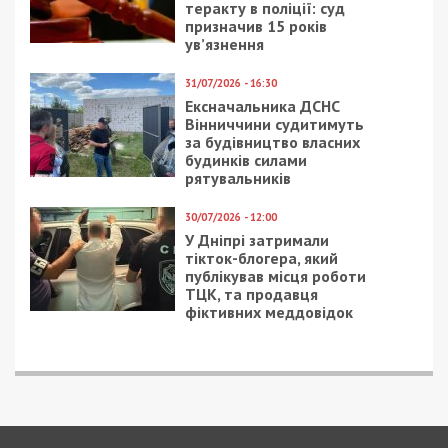
Коронавирус в Днепре:
Заставу для брата
почти 40 случаев за
власника Concorde
сутки
Capital Ігоря Мазепи
зменшили у 9 разів
18/09/2020 - 14:23
29/03/2021 - 16:40
Коронавирус в Днепре:
В Днепре умер
скончалась пожилая
известный ученый
женщина