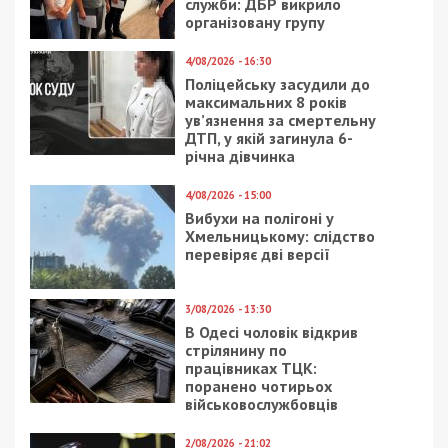
Facebook
Telegram
Twitter
WhatsApp
Viber
Email
Поділити
Категории:
Суспільство
| Метки:
область
,
переименование
,
петиция
,
слушание
Рекламні блоки дають нам змогу
залишатися незалежними ЗМІ, а вам -
отримувати найсвіжіші новини під ними.
Приєднуйтесь також до 49000 в Google News. Слідкуйте
за останніми новинами!
Приєднатися
Читайте також