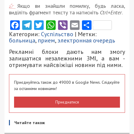
Якщо ви знайшли помилку, будь ласка,
виділіть фрагмент тексту та натисніть
Ctrl+Enter
.
Facebook
Telegram
Twitter
WhatsApp
Viber
Email
Поділити
Категории:
Суспільство
| Метки:
больница
,
прием
,
электронная очередь
Рекламні блоки дають нам змогу
залишатися незалежними ЗМІ, а вам -
отримувати найсвіжіші новини під ними.
Приєднуйтесь також до 49000 в Google News. Слідкуйте
за останніми новинами!
Приєднатися
Читайте також