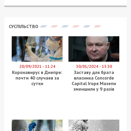
В январе
жительница Днепра подала петицию
президенту Украины, в которой шла речь о
переименовании Днепропетровской и
Кировоградской областей. По ее мнению,
оставлять областям имена коммунистических
лидеров является нарушением закона «Об
осуждении коммунистического и национал-
социалистического (нацистского) тоталитарных
режимов в Украине и пропаганду их символики».
Позже появилась
электронная петиция
, смысл
которой состоит в переименовании
Днепропетровской области в Сичеславскую. С
каждым днем под петицией подписывается все
больше людей, поддержали идею более 1,5
тысяч человек.
Егор Гуськов, глава центра «Просвита», пояснил,
почему стоит назвать область Сичеславской.