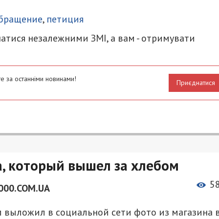
итися
бращение
,
петиция
атися незалежними ЗМІ, а вам - отримувати
е за останніми новинами!
Приєднатися
а, который вышел за хлебом
5
000.COM.UA
ул выложил в социальной сети фото из магазина 