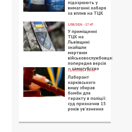
підозрюють у
вимаганні хабаря
за вплив на ТЦК
1/08/2026 - 17:47
У приміщенні
ТЦК на
Львівщині
знайшли
мертвим
військовослужбовця:
попередня версія
– самогубство
31/07/2026 - 20:00
Лаборант
харківського
вишу збирав
бомби для
теракту в поліції:
суд призначив 15
років ув’язнення