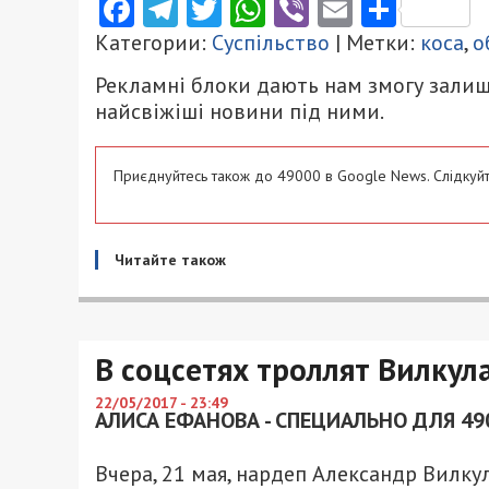
Facebook
Telegram
Twitter
WhatsApp
Viber
Email
Поділ
Категории:
Суспільство
| Метки:
коса
,
о
Рекламні блоки дають нам змогу залиш
найсвіжіші новини під ними.
Приєднуйтесь також до 49000 в Google News. Слідкуйт
Читайте також
В соцсетях троллят Вилкул
22/05/2017 - 23:49
АЛИСА ЕФАНОВА - СПЕЦИАЛЬНО ДЛЯ 49
Вчера, 21 мая, нардеп Александр Вилк