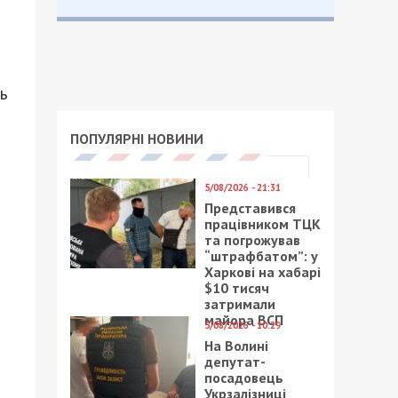
ь
ПОПУЛЯРНІ НОВИНИ
5/08/2026 - 21:31
Представився
працівником ТЦК
та погрожував
“штрафбатом”: у
Харкові на хабарі
$10 тисяч
затримали
майора ВСП
5/08/2026 - 10:29
На Волині
депутат-
посадовець
Укрзалізниці