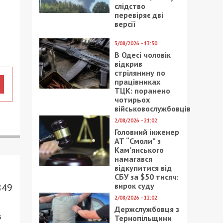
слідство
перевіряє дві
версії
3/08/2026 - 13:30
В Одесі чоловік
відкрив
стрілянину по
працівниках
ТЦК: поранено
чотирьох
військовослужбовців
2/08/2026 - 21:02
Головний інженер
АТ “Смоли” з
Кам’янського
намагався
відкупитися від
СБУ за $50 тисяч:
вирок суду
849
2/08/2026 - 12:02
Держслужбовця з
в
Тернопільщини