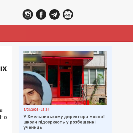
ых
а
5/08/2026 - 13:24
 Но
У Хмельницькому директора мовної
школи підозрюють у розбещенні
учениць