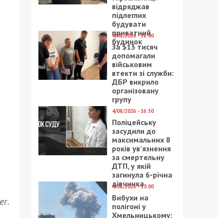
відряджав
підлеглих
будувати
приватний
4/08/2026 - 18:00
будинок
За $13 тисяч
допомагали
військовим
втекти зі служби:
ДБР викрило
організовану
групу
4/08/2026 - 16:30
Поліцейську
засудили до
максимальних 8
років ув’язнення
за смертельну
ДТП, у якій
загинула 6-річна
дівчинка
4/08/2026 - 15:00
Вибухи на
er
.
полігоні у
Хмельницькому: