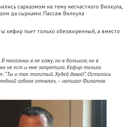
зились сарказмом на тему несчастного Вилкула,
ром да сырками. Пассаж Вилкула
еты кефир пьет только обезжиренный, а вместо
В магазины я не хожу, ни в большие, ни в
ена не ест и мне запретила. Кефир только
: “Ты и так толстый. Худей давай”. Осталось
ледний собака отняла», – написал Филатов.